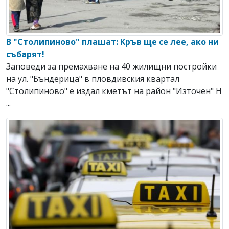
В "Столипиново" плашат: Кръв ще се лее, ако ни
събарят!
Заповеди за премахване на 40 жилищни постройки
на ул. "Бъндерица" в пловдивския квартал
"Столипиново" е издал кметът на район "Източен" Н
...