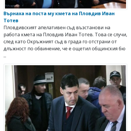
Върнаха на поста му кмета на Пловдив Иван
Тотев
Пловдивският апелативен съд възстанови на
работа кмета на Пловдив Иван Тотев. Това се случи,
след като Окръжният съд в града го отстрани от
длъжност по обвинение, че е ощетил общинския бю
...