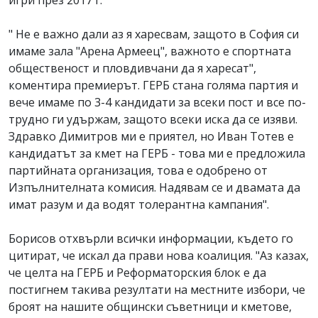
игри през 2017 г.
" Не е важно дали аз я харесвам, защото в София си
имаме зала "Арена Армеец", важното е спортната
общественост и пловдивчани да я харесат",
коментира премиерът. ГЕРБ стана голяма партия и
вече имаме по 3-4 кандидати за всеки пост и все по-
трудно ги удържам, защото всеки иска да се изяви.
Здравко Димитров ми е приятел, но Иван Тотев е
кандидатът за кмет на ГЕРБ - това ми е предложила
партийната организация, това е одобрено от
Изпълнителната комисия. Надявам се и двамата да
имат разум и да водят толерантна кампания".
Борисов отхвърли всички информации, където го
цитират, че искал да прави нова коалиция. "Аз казах,
че целта на ГЕРБ и Реформаторския блок е да
постигнем такива резултати на местните избори, че
броят на нашите общински съветници и кметове,