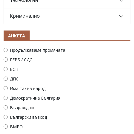
Технологии
Криминално
АНКЕТА
Продължаваме промяната
ГЕРБ / СДС
БСП
ДПС
Има такъв народ
Демократична България
Възраждане
Български възход
ВМРО