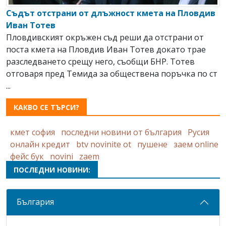
Съдът отстрани от длъжност кмета на Пловдив
Иван Тотев
Пловдивският окръжен съд реши да отстрани от
поста кмета на Пловдив Иван Тотев докато трае
разследването срещу него, съобщи БНР. Тотев
отговаря пред Темида за обществена поръчка по ст
...
КАКВО СЕ ТЪРСИ?
кмет софия
последни новини от българия
Русия
онлайн кредит
btv novinite ot
пушене
заем online
фейс бук
novini
zaem
ПОСЛЕДНИ НОВИНИ:
България