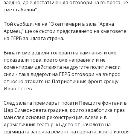
заедно, да е достатъчен да отговори на въпроса ,че
сме стабилни".
Той съобщи, че на 13 септември в зала "Арена
Армеец" ще се състои представянето на кметовете
на ГЕРБ за цялата страна.
Винаги сме водили толерантна кампания и сме
показвали това, което сме направили и не
коментирам действията на другите политически
сили - така лидерът на ГЕРБ отговори на въпрос
относно атаките на Патриотичния фронт срещу
Иван Тотев.
След залата премиерът посети Пеещите фонтани в
Цар Симеоновата градина, които заработиха през
май след основна реконструкция, влезе и в
драматичния театър, където от началото на
седмицата започна ремонт на сцената, която изгоря