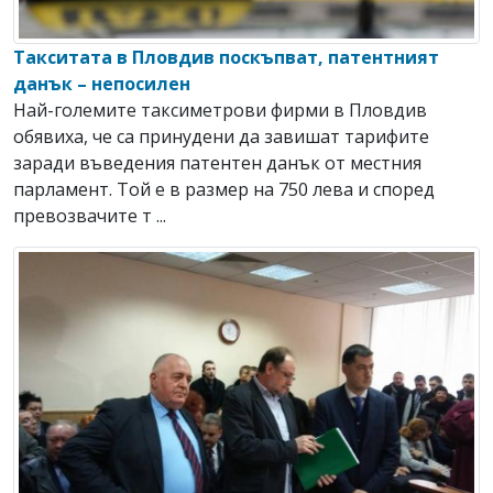
Такситата в Пловдив поскъпват, патентният
данък – непосилен
Най-големите таксиметрови фирми в Пловдив
обявиха, че са принудени да завишат тарифите
заради въведения патентен данък от местния
парламент. Той е в размер на 750 лева и според
превозвачите т ...