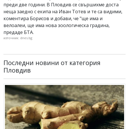
преди две години. В Пловдив се свършихме доста
неща заедно с екипа на Иван Тотев и те са видими,
коментира Борисов и добави, че "ще има и
велоалеи, ще има нова зоологическа градина,
предаде БТА.
източник: dnes.bg
Последни новини от категория
Пловдив