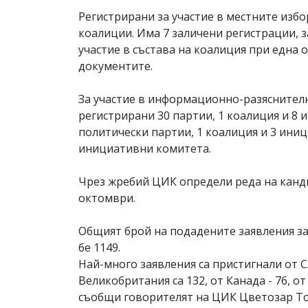
Регистрирани за участие в местните избо
коалиции. Има 7 заличени регистрации, 
участие в състава на коалиция при една о
документите.
За участие в информационно-разяснител
регистрирани 30 партии, 1 коалиция и 8 и
политически партии, 1 коалиция и 3 иници
инициативни комитета.
Чрез жребий ЦИК определи реда на канди
октомври.
Общият брой на подадените заявления за
бе 1149.
Най-много заявления са пристигнали от С
Великобритания са 132, от Канада - 76, от 
съобщи говорителят на ЦИК Цветозар Т