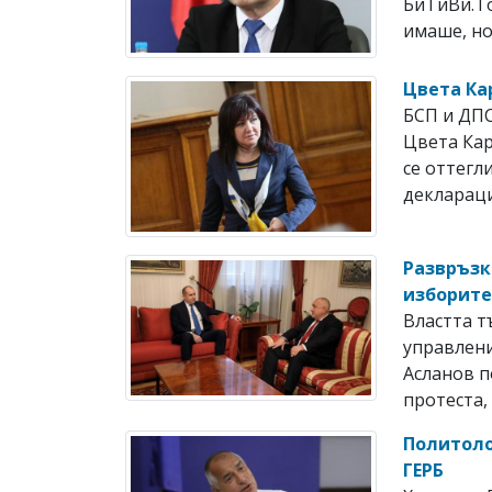
БиТиВи.То
имаше, но
Цвета Ка
БСП и ДПС
Цвета Кар
се оттегл
деклараци
Развръзк
изборит
Властта т
управлени
Асланов п
протеста, 
Политоло
ГЕРБ