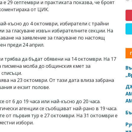
а е 29 септември и практиката показва, че броят
коментираха от ЦИК.
ай-късно до 4 октомври, избиратели с трайни
и за гласуване извън избирателните секции. На
аване на заявление за гласуване по настоящ
ен преди 24 април.
и трябва да бъдат обявени на 14 октомври. На 17
а писмена молба до общинския кмет за
Въ
 списъци.
„В
ява на 23 октомври. От тази дата влиза забрана
ДЖ
ания и екзит полове.
АМ
АМ
е от 6 до 19 часа или най-късно до 20 часа.
ически агенции се съобщават най-рано в 19 часа.
Бъ
те от първия тур е 27 октомври. На 31 октомври е
местни избори.
Ру
на