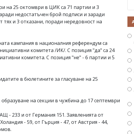
ри на 25 октомври в ЦИК са 71 партии и 3
заради недостатъчен брой подписи и заради
т тях и 3 отказани, поради нередовност на
ната кампания в националния референдум са
нициативни комитета /ИК/. С позиция "да" са 24
ативни комитета. С позиция "не" - 6 партии и 5
датите в бюлетините за гласуване на 25
 образуване на секции в чужбина до 17 септември
АЩ - 233 и от Германия 151. Заявленията от
Холандия - 59, от Гърция - 47, от Австрия - 44,
омов.