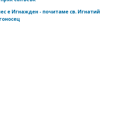
ес е Игнажден - почитаме св. Игнатий
гоносец