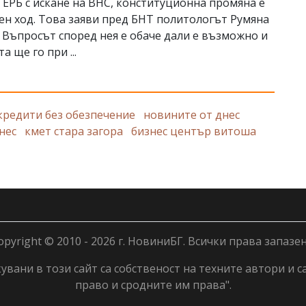
ГЕРБ с искане на ВНС, конституционна промяна е
ен ход. Това заяви пред БНТ политологът Румяна
 Въпросът според нея е обаче дали е възможно и
а ще го при ...
кредити без обезпечение
новините от днес
нес
кмет стара загора
бизнес център витоша
opyright © 2010 - 2026 г. НовиниБГ. Всички права запазен
вани в този сайт са собственост на техните автори и с
право и сродните им права".