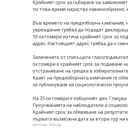
Крайният срок за събиране на заявленият
по това време нараства лавинообразно, 
Във времето на предизборна кампания, н
увреждания трябва да подадат деклараци
10 октомври изтича крайният срок за под
адрес. Настоящият адрес трябва да е смен
Заличените от списъците гласоподавател
октомври е крайният срок за подаване н
отстраняване на грешки в избирателните
Краят на предизборната кампания се обяв
за публикуване на социологически проучв
На 25 октомври е изборният ден. Гласува с
Проучванията на наблюдатели и социолог
Крайният срок за обявяване на резултати
първата възможна дата за втори тур на 
източник: dnes.bg