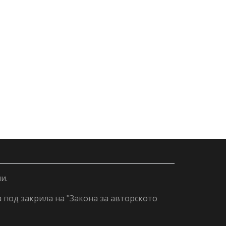
и.
а под закрила на "Закона за авторското