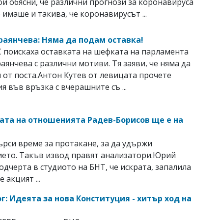
й обясни, че различни прогнози за коронавируса
 имаше и такива, че коронавирусът ...
раянчева: Няма да подам оставка!
 поискаха оставката на шефката на парламента
аянчева с различни мотиви. Тя заяви, че няма да
и от поста.Антон Кутев от левицата прочете
я във връзка с вчерашните съ ...
ата на отношенията Радев-Борисов ще е на
е
ърси време за протакане, за да удържи
ето. Такъв извод правят анализатори.Юрий
одчерта в студиото на БНТ, че искрата, запалила
е акцият ...
г: Идеята за нова Конституция - хитър ход на