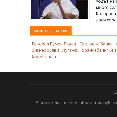
Ходът на 
много сил
Коларова.
дали хорат
КАКВО СЕ ТЪРСИ?
Генерал Румен Радев
Световна банка
бизнес обяви
Луганск
франчайзинг биз
бременност
C
Всички текстове и изображения публику