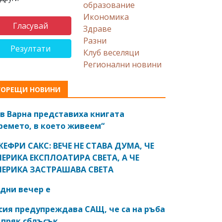
образование
Икономика
Здраве
Разни
Резултати
Клуб веселяци
Регионални новини
ГОРЕЩИ НОВИНИ
в Варна представиха книгата
ремето, в което живеем“
ЕФРИ САКС: ВЕЧЕ НЕ СТАВА ДУМА, ЧЕ
ЕРИКА ЕКСПЛОАТИРА СВЕТА, А ЧЕ
ЕРИКА ЗАСТРАШАВА СВЕТА
дни вечер е
сия предупреждава САЩ, че са на ръба
 пряк сблъсък