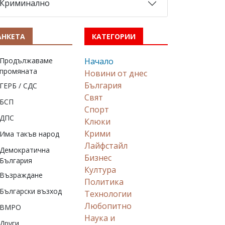
Криминално
АНКЕТА
КАТЕГОРИИ
Продължаваме
Начало
промяната
Новини от днес
България
ГЕРБ / СДС
Свят
БСП
Спорт
ДПС
Клюки
Крими
Има такъв народ
Лайфстайл
Демократична
Бизнес
България
Култура
Възраждане
Политика
Български възход
Технологии
Любопитно
ВМРО
Наука и
Други