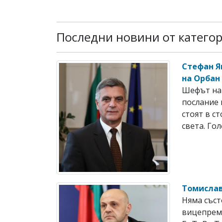
Последни новини от катего
Стефан Я
на Орбан
Шефът на 
послание 
стоят в с
света. Гол
Томислав
Няма съст
вицепрем