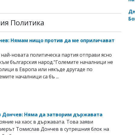
Дн
Бо
рия Политика
нев: Нямам нищо против да ме оприличават
най-новата политическа партия отправи ясно
към българския народ."Големите началници не
толици в Европа или някъде другаде по
емите началници са бъ ...
 Дончев: Няма да затворим държавата
ояние на хаос в държавата. Toва заяви
иерът Томислав Дончев в сутрешния блок на