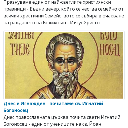
Празнуваме един от най-светлите християнски
празници - Бъдни вечер, който се чества семейно от
всички християни.Семейството се събира в очакване
на раждането на Божия син - Иисус Христо ...
Днес е Игнажден - почитаме св. Игнатий
Богоносец
Днес православната църква почита свети Игнатий
Богоносец - един от учениците на св. Йоан