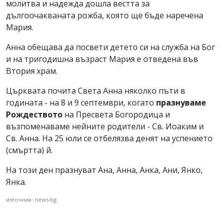
молитва и надежда дошла вестта за
дългоочакваната рожба, която ще бъде наречена
Мария.
Анна обещава да посвети детето си на служба на Бог
и на тригодишна възраст Мария е отведена във
Втория храм.
Църквата почита Света Анна няколко пъти в
годината - на 8 и 9 септември, когато
празнуваме
Рождеството
на Пресвета Богородица и
възпоменаваме нейните родители - Св. Иоаким и
Св. Анна. На 25 юли се отбелязва денят на успението
(смъртта) й.
На този ден празнуват Ана, Анна, Анка, Ани, Янко,
Янка.
източник: news.bg