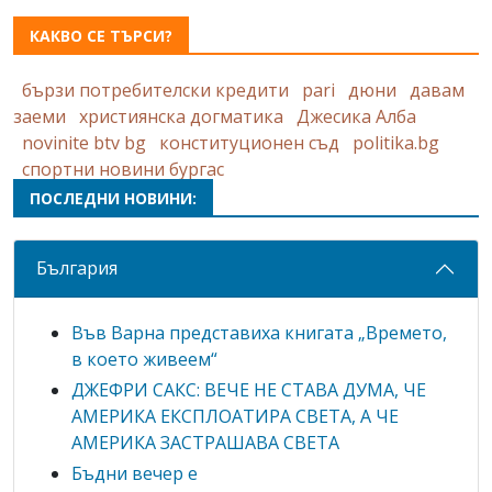
КАКВО СЕ ТЪРСИ?
бързи потребителски кредити
pari
дюни
давам
заеми
християнска догматика
Джесика Алба
novinite btv bg
конституционен съд
politika.bg
спортни новини бургас
ПОСЛЕДНИ НОВИНИ:
България
Във Варна представиха книгата „Времето,
в което живеем“
ДЖЕФРИ САКС: ВЕЧЕ НЕ СТАВА ДУМА, ЧЕ
АМЕРИКА ЕКСПЛОАТИРА СВЕТА, А ЧЕ
АМЕРИКА ЗАСТРАШАВА СВЕТА
Бъдни вечер е