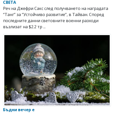
СВЕТА
Реч на Джефри Сакс след получването на наградата
“Танг” за “Устойчиво развитие”, в Тайван. Според
последните данни световните военни разходи
възлизат на $2.2 тр ...
Бъдни вечер е