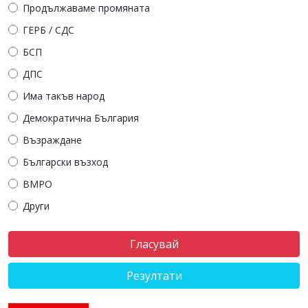
Продължаваме промяната
ГЕРБ / СДС
БСП
ДПС
Има такъв народ
Демократична България
Възраждане
Български възход
ВМРО
Други
Резултати