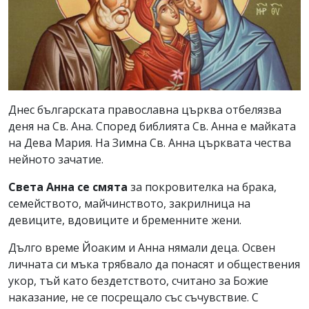
Днес българската православна църква отбелязва
деня на Св. Ана. Според библията Св. Анна е майката
на Дева Мария. На Зимна Св. Анна църквата чества
нейното зачатие.
Света Анна се смята
за покровителка на брака,
семейството, майчинството, закрилница на
девиците, вдовиците и бременните жени.
Дълго време Йоаким и Анна нямали деца. Освен
личната си мъка трябвало да понасят и обществения
укор, тъй като бездетството, считано за Божие
наказание, не се посрещало със съчувствие. С