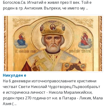
Богослов.Св. Игнатий е живял през ІІ век. Той е
роден в гр. Антиохия. Въпреки, че името му ...
Никулден е
На 6 декември източноправославните християни
честват Свeти Николай Чудотворец.Първообразът
е историческа личност - Никола Мираликийски,
роден през 270 година от н.е. в Патара - Ликия, Мала
Азия ( ...