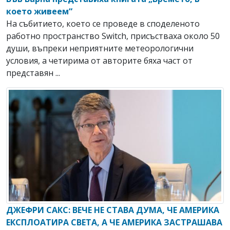
което живеем“
На събитието, което се проведе в споделеното
работно пространство Switch, присъстваха около 50
души, въпреки неприятните метеорологични
условия, а четирима от авторите бяха част от
представян ...
ДЖЕФРИ САКС: ВЕЧЕ НЕ СТАВА ДУМА, ЧЕ АМЕРИКА
ЕКСПЛОАТИРА СВЕТА, А ЧЕ АМЕРИКА ЗАСТРАШАВА