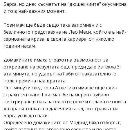
Барса, но днес късметът на "дюшекчиите" се усмихна
и то в най-важния момент.
Този мач ще бъде също така запомнен и с
безличното представяне на Лео Меси, който е в най-
сериозната криза, в своята кариера, от няколко
години насам.
Домакините имаха страхотна възможност за
откриване на резултата още преди да е изтекла 3-
ата минута, но ударът на Габи от наказателното
поле премина над вратата.
Пет минути след това Атлетико имаше още един
страхотен шанс. Гризман бе намерен с хубаво
центриране в наказателното поле и с глава се опита
да прати топката в далечния ъгъл, но стражът на
Барса успя да спаси.
Определено домакините от Мадрид бяха отборът,
който започна по-агресивно срещата и по-често