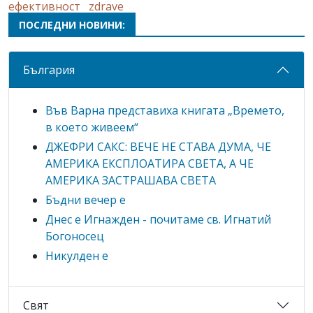
ефективност
zdrave
ПОСЛЕДНИ НОВИНИ:
България
Във Варна представиха книгата „Времето,
в което живеем“
ДЖЕФРИ САКС: ВЕЧЕ НЕ СТАВА ДУМА, ЧЕ
АМЕРИКА ЕКСПЛОАТИРА СВЕТА, А ЧЕ
АМЕРИКА ЗАСТРАШАВА СВЕТА
Бъдни вечер е
Днес е Игнажден - почитаме св. Игнатий
Богоносец
Никулден е
Свят