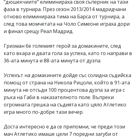
"дюшекчиите" елиминираха своя съперник на тази
фаза в турнира. През сезон 2013/2014 мадридчани
отново елиминираха тима на Барса от турнира, а
след това момчетата на Чоло Симеоне играха дори
и финал срещу Реал Мадрид.
Гризман бе големият герой за домакините, след
като вкара и двата гола за успеха, като го направи в
36-ата минута и 88-ата минута от дузпа.
Успехът на домакините дойде със солидна съдийска
помощ от страна на Никола Рицоли, който в 91-ата
минута не отсъди 100 процентова дузпа за игра с
ръка на Габи в наказателното поле. Въпреки
огромната грешка на съдията като цяло Атлетико
игра много по-добре тази вечер.
Доста интересно е да се припомни, че преди този
мач Атлетико имаше цели 7 поредни загуби от