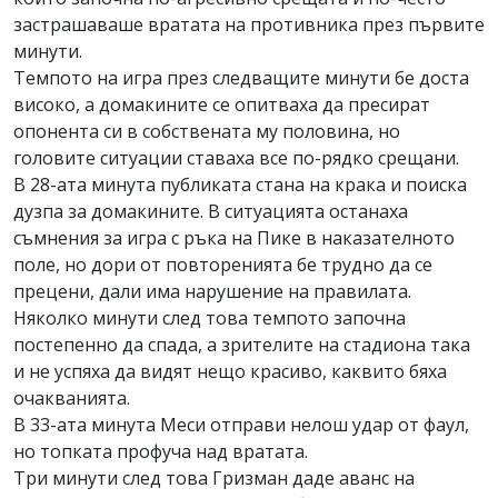
застрашаваше вратата на противника през първите
минути.
Темпото на игра през следващите минути бе доста
високо, а домакините се опитваха да пресират
опонента си в собствената му половина, но
головите ситуации ставаха все по-рядко срещани.
В 28-ата минута публиката стана на крака и поиска
дузпа за домакините. В ситуацията останаха
съмнения за игра с ръка на Пике в наказателното
поле, но дори от повторенията бе трудно да се
прецени, дали има нарушение на правилата.
Няколко минути след това темпото започна
постепенно да спада, а зрителите на стадиона така
и не успяха да видят нещо красиво, каквито бяха
очакванията.
В 33-ата минута Меси отправи нелош удар от фаул,
но топката профуча над вратата.
Три минути след това Гризман даде аванс на