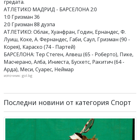
гредата.
АТЛЕТИКО МАДРИД - БАРСЕЛОНА 2:0
1:0 Гризман 36
2:0 Гризман 88 дузпа
АТЛЕТИКО: Облак, Хуанфран, Годин, Ернандес, Ф.
Луиш, Коке, А. Фернандес, Габи, Саул, Гризман (90 -
Корея), Караско (74 - Партей)
БАРСЕЛОНА: Тер Стеген, Алвеш (65 - Роберто), Пике,
Масчерано, Алба, Иниеста, Бускетс, Ракитич (64 -
Арда), Меси, Суарес, Неймар
източник: gol.bg
Последни новини от категория Спорт