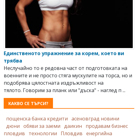
Единственото упражнение за корем, което ви
трябва
Неслучайно то е редовна част от подготовката на
военните и не просто стяга мускулите на торса, но и
подобрява цялостната издръжливост на
тялото. Говорим за планк или "дъска" - наглед п ...
КАКВО СЕ ТЪРСИ?
пощенска банка кредити
асеновград новини
дюни
обяви за заеми
даикин
продавам бизнес
пловдив
технологии
Пловдив
енергийна