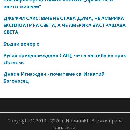
което живеем“
ДЖЕФРИ САКС: ВЕЧЕ НЕ СТАВА ДУМА, ЧЕ АМЕРИКА
ЕКСПЛОАТИРА СВЕТА, А ЧЕ АМЕРИКА ЗАСТРАШАВА
СВЕТА
Бъдни вечер е
Русия предупреждава САЩ, че са на ръба на пряк
сблъсък
Днес е Игнажден - почитаме св. Игнатий
Богоносец
Copyright © 2010 - 2026 г. НовиниБГ. Всички права
запазени.