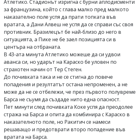
Атлетико. Стадионът изригна с бурни аплодисменти
за французина, който с глава малко пред малкото
наказателно поле успя да прати топката във
вратата, а Дани Алвеш не успя да се справи със своя
противник. Бразилецът бе най-близо до него в
ситуацията, а Пике не бе заел позицията си в
центъра на отбраната.
В 43-ата минута Атлетико можеше да си удвои
аванса си, но ударът на Караско бе уловен по
страхотен начин от Тер Стеген.
До почивката така и не се стигна до повече
попадения и резултатът остана непроменен, а не
може да не се отбележи, че през първото полувреме
Барса не съумя да създаде нито една опасност.
Пет минути след почивката Коке успя да преодолее
стража на Барса и опита да комбинира с Караско в
наказателното поле, но Ракитич се намеси
решаващо и предотврати второ попадение във
вратата на Барса.