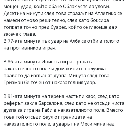
мощен удар, който обаче Облак успя да улови.
Десетина минути след това стражът на Атлетико се
намеси отново решително, след като боксира
топката точно пред Суарес, който се гласеше да я
засече с глава.
В 77-ата минута пък удар на Алба се отби в тялото
на противников играч.
В 86-ата минута Иниеста игра с ръка в
наказателното поле и домакините получиха
правото да изпълнят дузпа. Минута след това
Гризман бе точен от наказателния удар.
В 91-ата минута на терена настъпи хаос, след като
реферът закла Барселона, след като не отсъди чиста
дузпа за игра на Габи в наказателното поле. Вместо
това той отсъди фаул от границата на
наказателното поле, а ударът на Меси мина над