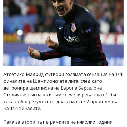
Aтлетико Мадрид сътвори голямата сензация на 1/4-
финалите на Шампионската лига, след като
детронира шампиона на Европа Барселона.
Столичният испански тим спечели реванша с 2:0 и
така с общ резултат от двата мача 3:2 продължава
на 1/2-финалите.
Така за втори път в рамките на няколко години