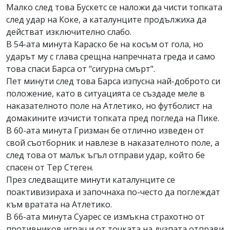
Малко след това Бускетс се наложи да чисти топката
след удар на Коке, а каталунците продължиха да
действат изключително слабо.
В 54-ата минута Караско бе на косъм от гола, но
ударът му с глава срещна напречната греда и само
това спаси Барса от "сигурна смърт".
Пет минути след това Барса изпусна най-доброто си
положение, като в ситуацията се създаде меле в
наказателното поле на Атлетико, но футболист на
домакините изчисти топката пред погледа на Пике.
В 60-ата минута Гризман бе отлично изведен от
свой съотборник и навлезе в наказателното поле, а
след това от малък ъгъл отправи удар, който бе
спасен от Тер Стеген.
През следващите минути каталунците се
поактивизираха и започнаха по-често да поглеждат
към вратата на Атлетико.
В 66-ата минута Суарес се измъкна страхотно от
противников играч и от точката на дузпата отправи