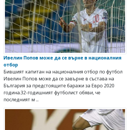
Ивелин Попов може да се върне в националния
отбор
Бившият капитан на националния отбор по футбол
Ивелин Попов може да се завърне в състава на
България за предстоящите баражи за Евро 2020
година.32-годишният футболист обяви, че
последният м ...