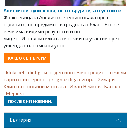
Анелия се тунингова, не в гърдите, а в устните
Фолкпевицата Анелия се е тунинговала през
годините, но предимно в гръдната област. Ето че
вече има видими резултати и по
лицето.Изпълнителката се появи на участие през
уикенда с напомпани устн ...
КАКВО СЕ ТЪРСИ?
kluki.net
dir.bg
изгоден ипотечен кредит
спечели
пари от интернет
prognozi liga evropa
Хилари
Клинтън
новини монтана
Иван Нейков
Банско
Меркел
ПОСЛЕДНИ НОВИНИ:
България