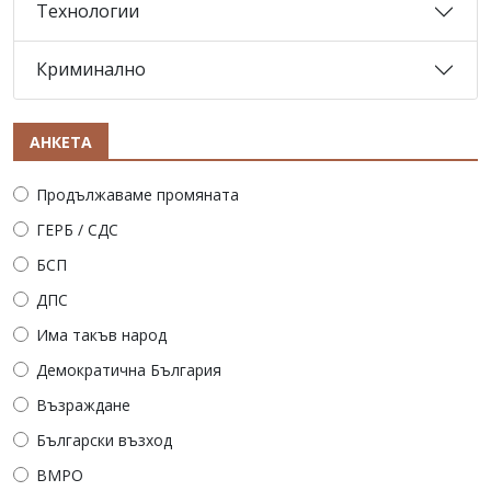
Технологии
Криминално
АНКЕТА
Продължаваме промяната
ГЕРБ / СДС
БСП
ДПС
Има такъв народ
Демократична България
Възраждане
Български възход
ВМРО