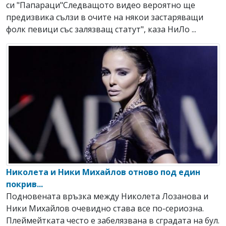
си "Папараци"Следващото видео вероятно ще
предизвика сълзи в очите на някои застаряващи
фолк певици със залязващ статут", каза НиЛо ...
Николета и Ники Михайлов отново под един
покрив...
Подновената връзка между Николета Лозанова и
Ники Михайлов очевидно става все по-сериозна.
Плеймейтката често е забелязвана в сградата на бул.