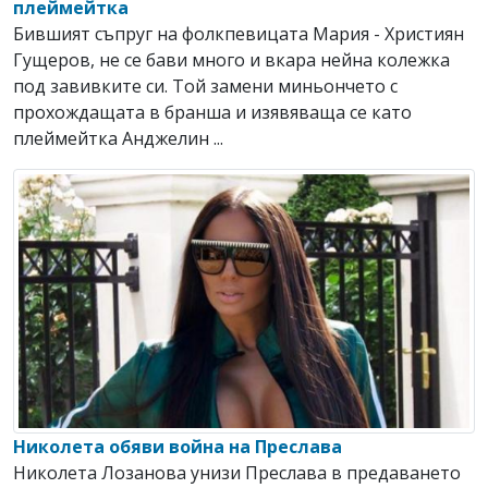
плеймейтка
Бившият съпруг на фолкпевицата Мария - Християн
Гущеров, не се бави много и вкара нейна колежка
под завивките си. Той замени миньончето с
прохождащата в бранша и изявяваща се като
плеймейтка Анджелин ...
Николета обяви война на Преслава
Николета Лозанова унизи Преслава в предаването