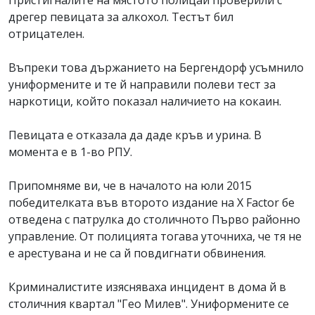
Пристигналите на мястото полицаи проверили с
дрегер певицата за алкохол. Тестът бил
отрицателен.
Въпреки това държанието на Бергендорф усъмнило
униформените и те й направили полеви тест за
наркотици, който показал наличието на кокаин.
Певицата е отказала да даде кръв и урина. В
момента е в 1-во РПУ.
Припомняме ви, че в началото на юли 2015
победителката във второто издание на X Factor бе
отведена с патрулка до столичното Първо районно
управление. От полицията тогава уточниха, че тя не
е арестувана и не са й повдигнати обвинения.
Криминалистите изясняваха инцидент в дома й в
столичния квартал "Гео Милев". Униформените се