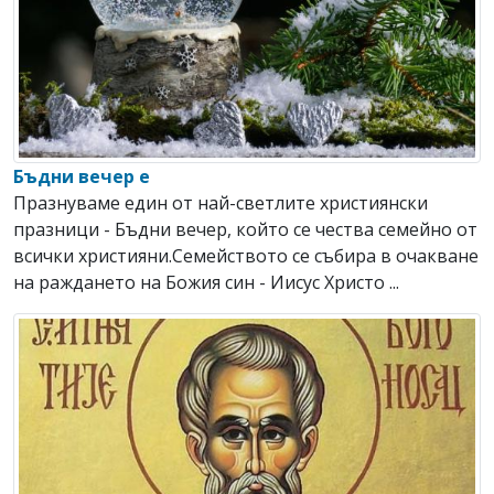
Бъдни вечер е
Празнуваме един от най-светлите християнски
празници - Бъдни вечер, който се чества семейно от
всички християни.Семейството се събира в очакване
на раждането на Божия син - Иисус Христо ...