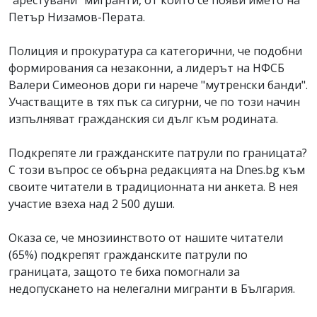
"арестувани" мигранти, от които се появи името на
Петър Низамов-Перата.
Полиция и прокуратура са категорични, че подобни
формирования са незаконни, а лидерът на НФСБ
Валери Симеонов дори ги нарече "мутренски банди".
Участващите в тях пък са сигурни, че по този начин
изпълняват гражданския си дълг към родината.
Подкрепяте ли гражданските патрули по границата?
С този въпрос се обърна редакцията на Dnes.bg към
своите читатели в традиционната ни анкета. В нея
участие взеха над 2 500 души.
Оказа се, че мнозиинството от нашите читатели
(65%) подкрепят гражданските патрули по
границата, защото те биха помогнали за
недопускането на нелегални мигранти в България.