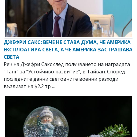
ДЖЕФРИ САКС: ВЕЧЕ НЕ СТАВА ДУМА, ЧЕ АМЕРИКА
ЕКСПЛОАТИРА СВЕТА, А ЧЕ АМЕРИКА ЗАСТРАШАВА
СВЕТА
Реч на Джефри Сакс след получването на наградата
“Танг” за “Устойчиво развитие”, в Тайван. Според
последните данни световните военни разходи
възлизат на $2.2 тр ...