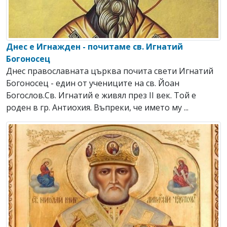
Днес е Игнажден - почитаме св. Игнатий
Богоносец
Днес православната църква почита свети Игнатий
Богоносец - един от учениците на св. Йоан
Богослов.Св. Игнатий е живял през ІІ век. Той е
роден в гр. Антиохия. Въпреки, че името му ...