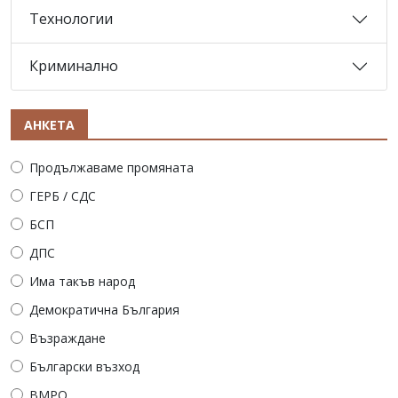
Технологии
Криминално
АНКЕТА
Продължаваме промяната
ГЕРБ / СДС
БСП
ДПС
Има такъв народ
Демократична България
Възраждане
Български възход
ВМРО