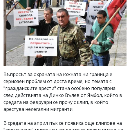
Въпросът за охраната на южната ни граница е
сериозен проблем от доста време, но темата с
"гражданските арести" стана особено популярна
след действията на Динко Вълев от Ямбол, който в
средата на февруари се прочу с клип, в който
арестува нелегални мигранти.
В средата на април пък се появиха още клипове на