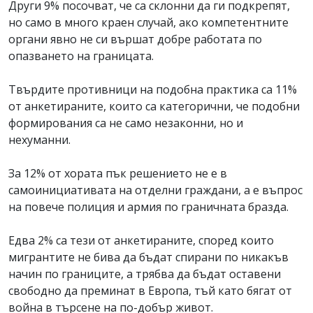
Други 9% посочват, че са склонни да ги подкрепят,
но само в много краен случай, ако компетентните
органи явно не си вършат добре работата по
опазването на границата.
Твърдите противници на подобна практика са 11%
от анкетираните, които са категорични, че подобни
формирования са не само незаконни, но и
нехуманни.
За 12% от хората пък решението не е в
самоинициативата на отделни граждани, а е въпрос
на повече полиция и армия по граничната бразда.
Едва 2% са тези от анкетираните, според които
мигрантите не бива да бъдат спирани по никакъв
начин по границите, а трябва да бъдат оставени
свободно да преминат в Европа, тъй като бягат от
война в търсене на по-добър живот.