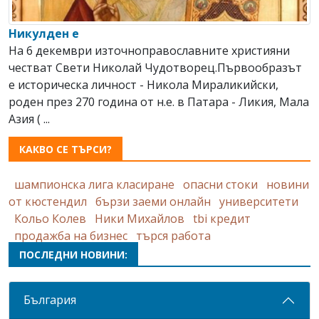
Никулден е
На 6 декември източноправославните християни
честват Свeти Николай Чудотворец.Първообразът
е историческа личност - Никола Мираликийски,
роден през 270 година от н.е. в Патара - Ликия, Мала
Азия ( ...
КАКВО СЕ ТЪРСИ?
шампионска лига класиране
опасни стоки
новини
от кюстендил
бързи заеми онлайн
университети
Кольо Колев
Ники Михайлов
tbi кредит
продажба на бизнес
търся работа
ПОСЛЕДНИ НОВИНИ:
България