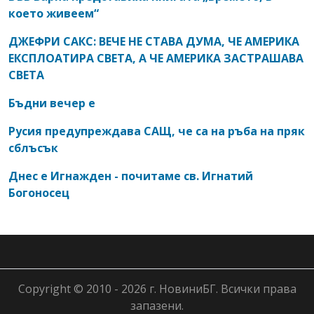
което живеем“
ДЖЕФРИ САКС: ВЕЧЕ НЕ СТАВА ДУМА, ЧЕ АМЕРИКА
ЕКСПЛОАТИРА СВЕТА, А ЧЕ АМЕРИКА ЗАСТРАШАВА
СВЕТА
Бъдни вечер е
Русия предупреждава САЩ, че са на ръба на пряк
сблъсък
Днес е Игнажден - почитаме св. Игнатий
Богоносец
Copyright © 2010 - 2026 г. НовиниБГ. Всички права
запазени.