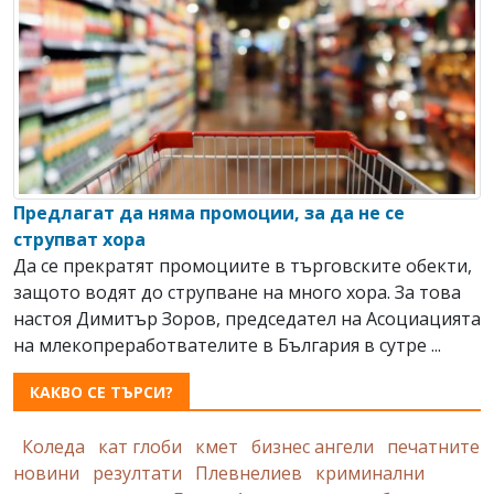
Предлагат да няма промоции, за да не се
струпват хора
Да се прекратят промоциите в търговските обекти,
защото водят до струпване на много хора. За това
настоя Димитър Зоров, председател на Асоциацията
на млекопреработвателите в България в сутре ...
КАКВО СЕ ТЪРСИ?
Коледа
кат глоби
кмет
бизнес ангели
печатните
новини
резултати
Плевнелиев
криминални