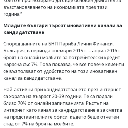
което е прогнозирано да бъде основен двигател за
възстановяването на икономиката през тази
година.“
Младите българи търсят иновативни канали за
кандидатстване
Според данните на БНП Париба Лични Финанси,
България, в периода ноември 2015 г. – април 2016 г.
броят на онлайн молбите за потребителски кредит
нарасна със 7%. Това показва, че все повече клиенти
се възползват от удобството на този иновативен
канал за кандидатстване.
Най-активни при кандидатстването през интернет
са хората на възраст 20-39 години. Те са подали
близо 70% от онлайн запитванията. Ръстът на
интернет като канал за кандидатстване е за сметка
на представителните офиси, където беше отчетен
спад от 7% на броя на молбите.