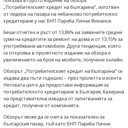
показва второто издание на обзора
„Потребителският кредит на българина”, изготвен
от лидера на пазара на небанково потребителско
кредитиране у нас БНП Париба Лични Финанси.
Беше отчетен и ръст от 13,86% на заявените средни
суми на кредитите за ремонт на дома и от 13,15% за
употребявани автомобили. Друга тенденция, която
се откроява в пролетното издание на обзора е
увеличението на броя на молбите, получени онлайн.
Обзорът „Потребителският кредит на българина” се
издава два пъти годишно – през пролетта и есента.
Неговата цел е да предостави информация за
потребителското кредитиране в България, базирана
на представителна извадка от запитванията за
кредит, получени от компанията.
Обзорът може да се счита за показателен за
българския пазар, тъй като БНП Париба Лични