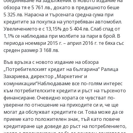
обединяване на задължения. В новото издание на
обзора тя е 5 761 лв., докато в предишното беше
5 325 лв. Нарасна и търсената средна сума при
кредитите за покупка на употребяван автомобил.
Увеличението е с 13,15% до 5 404 лв. Слаб спад от
1,1% се наблюдава при молбите за пари в брой. В
периода ноември 2015 г. – април 2016 г. те бяха със
среден размер 3 168 лв.
Във връзка с новото издание на обзора
„Потребителският кредит на българина“ Ралица
Захариева, директор „Маркетинг и
комуникации“Наблюдаваме все по-голям интерес
към потребителските кредити и ръст на търсеното
финансиране. Очевидно хората се чувстват по-
уверени по отношение на приходите си и, че ще
могат да обслужват кредитите си. Това може да се
приеме като положителен знак, тъй като повече
кредитиране ще доведе до ръст на потреблението,