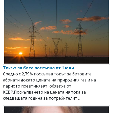
Токът за бита поскъпна от 1 юли
Средно с 2,79% поскъпва токът за битовите
абонати докато цената на природния газ и на
парното поевтиняват, обявиха от
КЕВР.Поскъпването на цената на тока за
следващата година за потребителит ...