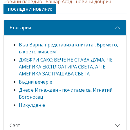
новини пловдив
Башар Асад
новини добрич
ПОСЛЕДНИ НОВИНИ:
България
Във Варна представиха книгата „Времето,
в което живеем“
ДЖЕФРИ САКС: ВЕЧЕ НЕ СТАВА ДУМА, ЧЕ
АМЕРИКА ЕКСПЛОАТИРА СВЕТА, А ЧЕ
АМЕРИКА ЗАСТРАШАВА СВЕТА
Бъдни вечер е
Днес е Игнажден - почитаме св. Игнатий
Богоносец
Никулден е
Свят