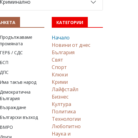
Криминално
АНКЕТА
КАТЕГОРИИ
Продължаваме
Начало
промяната
Новини от днес
България
ГЕРБ / СДС
Свят
БСП
Спорт
ДПС
Клюки
Крими
Има такъв народ
Лайфстайл
Демократична
Бизнес
България
Култура
Възраждане
Политика
Български възход
Технологии
Любопитно
ВМРО
Наука и
Други