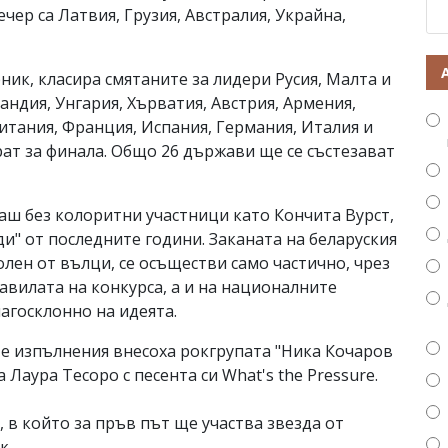
чер са Латвия, Грузия, Австралия, Украйна,
ник, класира смятаните за лидери Русия, Малта и
андия, Унгария, Хърватия, Австрия, Армения,
итания, Франция, Испания, Германия, Италия и
т за финала. Общо 26 държави ще се състезават
каш без колоритни участници като Кончита Вурст,
и" от последните години. Заканата на беларуския
олен от вълци, се осъществи само частично, чрез
авилата на конкурса, а и на националните
агосклонно на идеята.
е изпълнения внесоха рокгрупата "Ника Кочаров
 Лаура Тесоро с песента си What's the Pressure.
, в който за пръв път ще участва звезда от
к.