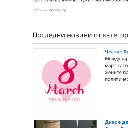
източник: dnevnik.bg
Последни новини от катего
Честит 8
Междунаро
март като
жените по
политичес
Днес е д