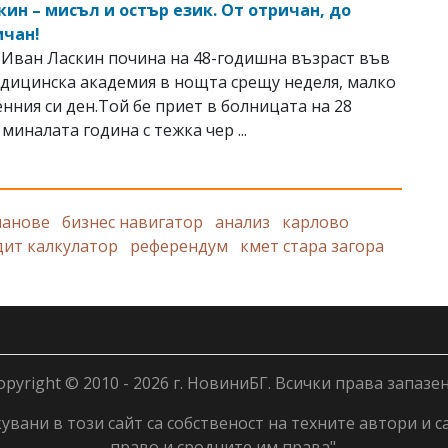
кин – мисъл и остър език. От отричан, до
ичан!
Иван Ласкин почина на 48-годишна възраст във
дицинска академия в нощта срещу неделя, малко
нния си ден.Той бе приет в болницата на 28
миналата година с тежка чер ...
ланове
бизнес навигатор
анализ
карлово
дит калкулатор
референдум
кмет стара загора
opyright © 2010 - 2026 г. НовиниБГ. Всички права запазен
вани в този сайт са собственост на техните автори и с
право и сродните им права".