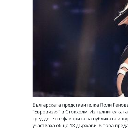
Българската представителка Поли Генова
"Евровизия" в Стокхолм. Изпълнителката 
сред десетте фаворита на публиката и ж
участваха общо 18 държави. В това преда