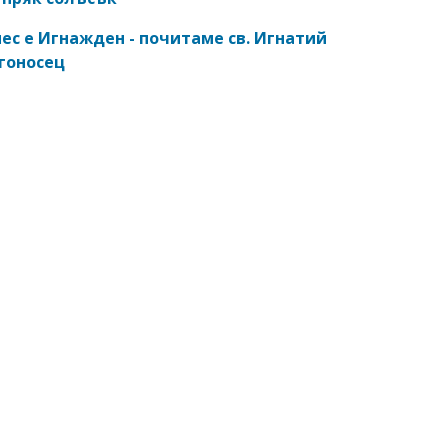
ес е Игнажден - почитаме св. Игнатий
гоносец