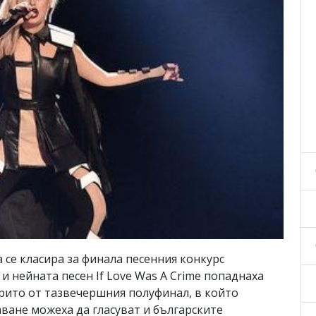
 се класира за финала песенния конкурс
и нейната песен If Love Was A Crime попаднаха
урито от тазвечершния полуфинал, в който
ване можеха да гласуват и българските