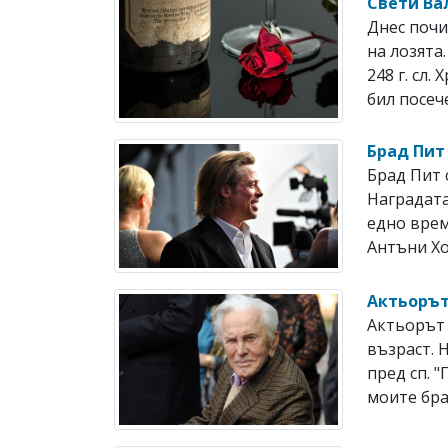
Свети Ва
Днес почи
на лозята
248 г. сл
бил посече
Брад Пит
Брад Пит 
Наградата
едно врем
Антъни Хоп
Актьорът
Актьорът 
възраст. 
пред сп. 
моите брат