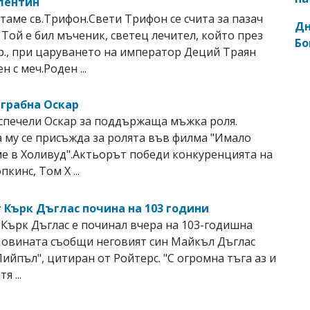
лентин
таме св.Трифон.Свети Трифон се счита за пазач
Дн
. Той е бил мъченик, светец лечител, който през
Бо
. Хр., при царуването на император Деций Траян
н с меч.Роден ...
 грабна Оскар
спечели Оскар за поддържаща мъжка роля.
 му се присъжда за ролята във филма "Имало
е в Холивуд".Актьорът победи конкуренцията на
кинс, Том Х ...
 Кърк Дъглас почина на 103 години
Кърк Дъглас е починал вчера на 103-годишна
Новината съобщи неговият син Майкъл Дъглас
"Пийпъл", цитиран от Ройтерс. "С огромна тъга аз и
я ...