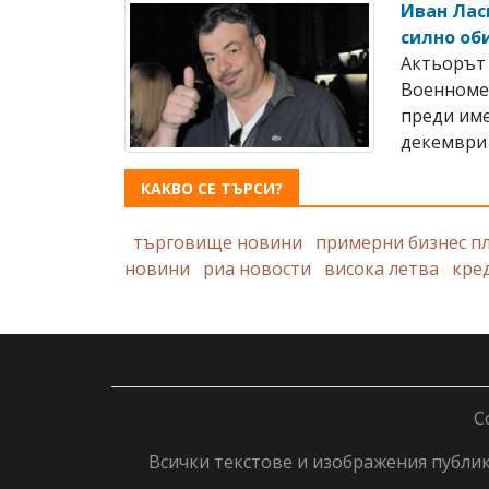
Иван Лас
силно об
Актьорът 
Военноме
преди име
декември 
КАКВО СЕ ТЪРСИ?
търговище новини
примерни бизнес п
новини
риа новости
висока летва
кре
C
Всички текстове и изображения публику