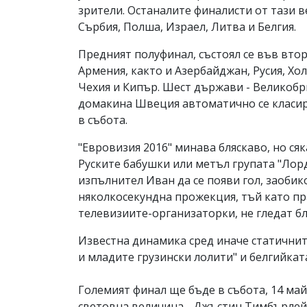
зрители. Останалите финалисти от тази ве
Сърбия, Полша, Израел, Литва и Белгия.
Предният полуфинал, състоял се във втор
Армения, както и Азербайджан, Русия, Хол
Чехия и Кипър. Шест държави - Великобр
домакина Швеция автоматично се класира
в събота.
"Евровизия 2016" минава бляскаво, но ся
Руските бабушки или метъл групата "Лорд
изпълнител Иван да се появи гол, заобик
няколкосекундна прожекция, тъй като пр
телевизиите-организаторки, не гледат бл
Известна динамика сред иначе статичнит
и младите грузински лолити" и белгийката
Големият финал ще бъде в събота, 14 май
световна величина - Джъстин Тимбърлей