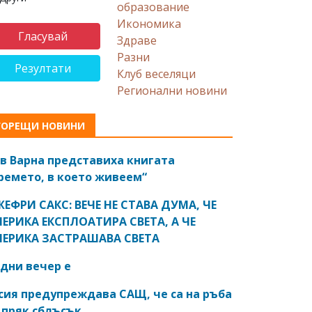
образование
Икономика
Здраве
Разни
Резултати
Клуб веселяци
Регионални новини
ГОРЕЩИ НОВИНИ
в Варна представиха книгата
ремето, в което живеем“
ЕФРИ САКС: ВЕЧЕ НЕ СТАВА ДУМА, ЧЕ
ЕРИКА ЕКСПЛОАТИРА СВЕТА, А ЧЕ
ЕРИКА ЗАСТРАШАВА СВЕТА
дни вечер е
сия предупреждава САЩ, че са на ръба
 пряк сблъсък