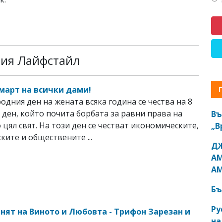
рия Лайфстайл
 март на всички дами!
дния ден на жената всяка година се чества на 8
 ден, който почита борбата за равни права на
Въ
 цял свят. На този ден се честват икономическите,
„В
ките и обществените ...
ДЖ
АМ
АМ
Бъ
Ру
енят на Виното и Любовта - Трифон Зарезан и
на