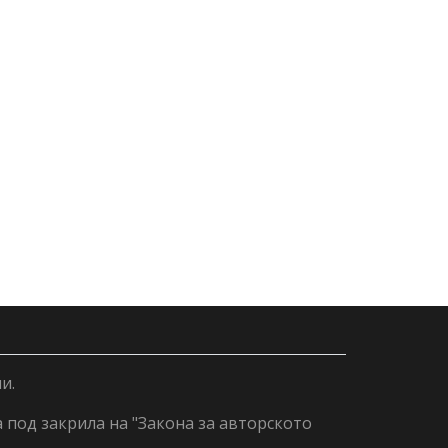
и.
а под закрила на "Закона за авторското