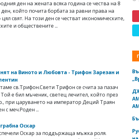
дния ден на жената всяка година се чества на 8
 ден, който почита борбата за равни права на
 цял свят. На този ден се честват икономическите,
ките и обществените ...
Въ
енят на Виното и Любовта - Трифон Зарезан и
„В
лентин
таме св.Трифон.Свети Трифон се счита за пазач
ДЖ
. Той е бил мъченик, светец лечител, който през
АМ
. Хр., при царуването на император Деций Траян
АМ
н с меч.Роден ...
Бъ
 грабна Оскар
Ру
спечели Оскар за поддържаща мъжка роля.
на