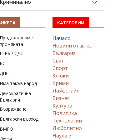
Криминално
АНКЕТА
КАТЕГОРИИ
Продължаваме
Начало
промяната
Новини от днес
България
ГЕРБ / СДС
Свят
БСП
Спорт
ДПС
Клюки
Крими
Има такъв народ
Лайфстайл
Демократична
Бизнес
България
Култура
Възраждане
Политика
Български възход
Технологии
Любопитно
ВМРО
Наука и
Други