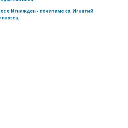
ес е Игнажден - почитаме св. Игнатий
гоносец