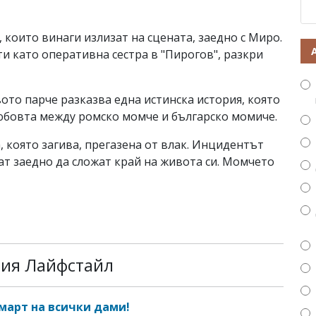
 които винаги излизат на сцената, заедно с Миро.
ти като оперативна сестра в "Пирогов", разкри
ото парче разказва една истинска история, която
любовта между ромско момче и българско момиче.
 която загива, прегазена от влак. Инцидентът
ат заедно да сложат край на живота си. Момчето
рия Лайфстайл
 март на всички дами!