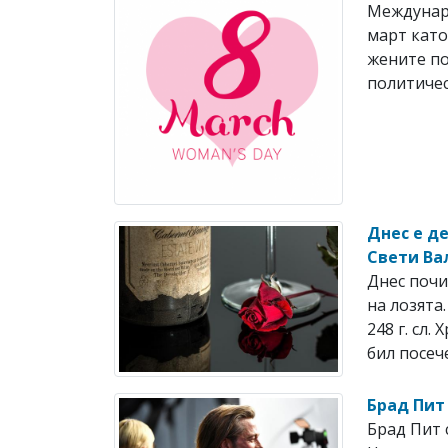
Междунаро
март като
жените по
политичес
Днес е д
Свети Ва
Днес почи
на лозята
248 г. сл
бил посече
Брад Пит
Брад Пит 