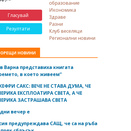
образование
Икономика
Здраве
Разни
Резултати
Клуб веселяци
Регионални новини
ГОРЕЩИ НОВИНИ
в Варна представиха книгата
ремето, в което живеем“
ЕФРИ САКС: ВЕЧЕ НЕ СТАВА ДУМА, ЧЕ
ЕРИКА ЕКСПЛОАТИРА СВЕТА, А ЧЕ
ЕРИКА ЗАСТРАШАВА СВЕТА
дни вечер е
сия предупреждава САЩ, че са на ръба
 пряк сблъсък