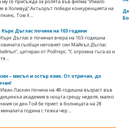
 му се присъжда за ролята във филма "Имало
е в Холивуд".Актьорът победи конкуренцията на
Дн
кинс, Том Х ...
Бо
 Кърк Дъглас почина на 103 години
Кърк Дъглас е починал вчера на 103-годишна
Новината съобщи неговият син Майкъл Дъглас
"Пийпъл", цитиран от Ройтерс. "С огромна тъга аз и
я ...
кин – мисъл и остър език. От отричан, до
ичан!
Иван Ласкин почина на 48-годишна възраст във
дицинска академия в нощта срещу неделя, малко
нния си ден.Той бе приет в болницата на 28
миналата година с тежка чер ...