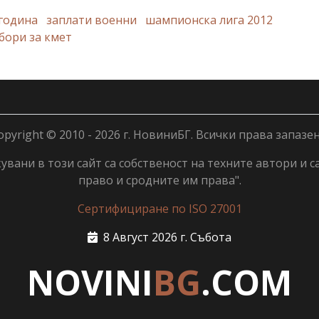
 година
заплати военни
шампионска лига 2012
бори за кмет
opyright © 2010 - 2026 г. НовиниБГ. Всички права запазен
вани в този сайт са собственост на техните автори и с
право и сродните им права".
Сертифициране по ISO 27001
8 Август 2026 г. Събота
NOVINI
BG
.COM