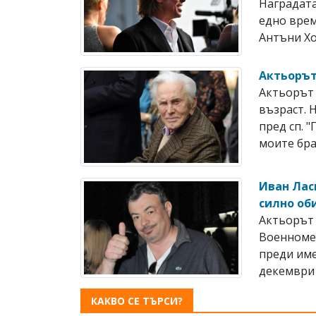
Наградата
едно врем
Антъни Хоп
Актьорът
Актьорът 
възраст. 
пред сп. 
моите брат
Иван Лас
силно об
Актьорът 
Военноме
преди име
декември 
КАКВО СЕ ТЪРСИ?