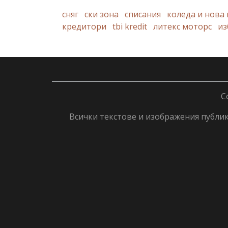
сняг
ски зона
списания
коледа и нова
кредитори
tbi kredit
литекс моторс
из
C
Всички текстове и изображения публику