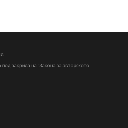
и.
а под закрила на "Закона за авторското