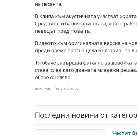
на песента.
В клипа към акустичната участват хората,
Сред тях е и баскитаристката, която рабо
певецът пред Нова тв.
Видеото към оригиналната версия на нов
преди време трогна цяла България - за 
Тя обаче завършва фатално за девойката,
става, след като двамата младежи решав
обаче оцелява.
източник: lifestyle.ibox.bg
Последни новини от катего
Честит 8