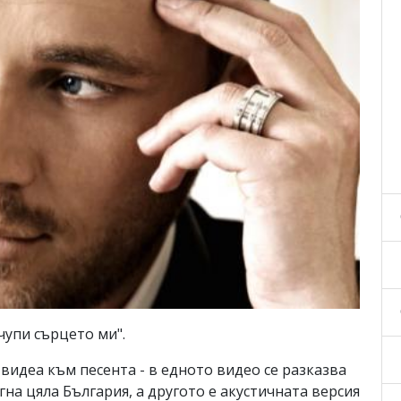
чупи сърцето ми".
видеа към песента - в едното видео се разказва
гна цяла България, а другото е акустичната версия