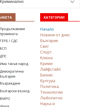
Криминално
АНКЕТА
КАТЕГОРИИ
Продължаваме
Начало
промяната
Новини от днес
България
ГЕРБ / СДС
Свят
БСП
Спорт
ДПС
Клюки
Крими
Има такъв народ
Лайфстайл
Демократична
Бизнес
България
Култура
Възраждане
Политика
Български възход
Технологии
Любопитно
ВМРО
Наука и
Други