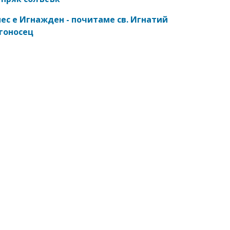
ес е Игнажден - почитаме св. Игнатий
гоносец