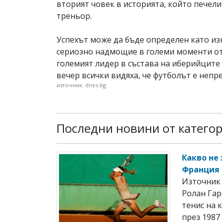
вторият човек в историята, който печели
треньор.
Успехът може да бъде определен като из
сериозно надмощие в големи моменти от
големият лидер в състава на иберийците 
вечер всички видяха, че футболът е непр
източник: dnes.bg
Последни новини от катего
Какво не
Франция 
Източник 
Ролан Гар
тенис на 
през 1987 г