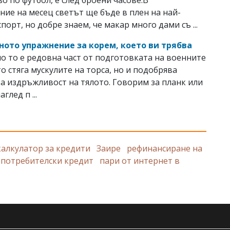
ие на месец светът ще бъде в плен на най-
порт, но добре знаем, че макар много дами съ ...
ното упражнение за корем, което ви трябва
о то е редовна част от подготовката на военните
то стяга мускулите на торса, но и подобрява
а издръжливост на тялото. Говорим за планк или
аглед п ...
калкулатор за кредити
Заире
рефинансиране на
 потребителски кредит
пари от интернет в