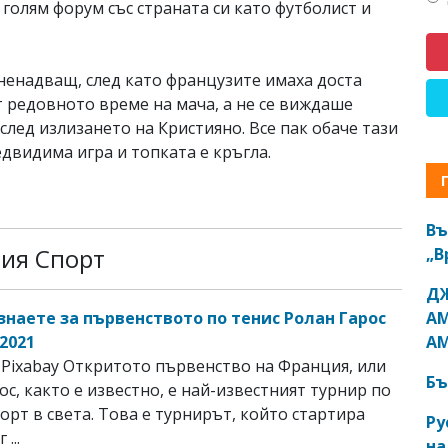
 голям форум със страната си като футболист и
ненадващ, след като французите имаха доста
 редовното време на мача, а не се виждаше
след излизането на Кристияно. Все пак обаче тази
едвидима игра и топката е кръгла.
Въ
рия Спорт
„В
ДЖ
АМ
 знаете за първенството по тенис Ролан Гарос
АМ
2021
Pixabay Откритото първенство на Франция, или
Бъ
ос, както е известно, е най-известният турнир по
корт в света. Това е турнирът, който стартира
Ру
 ...
на