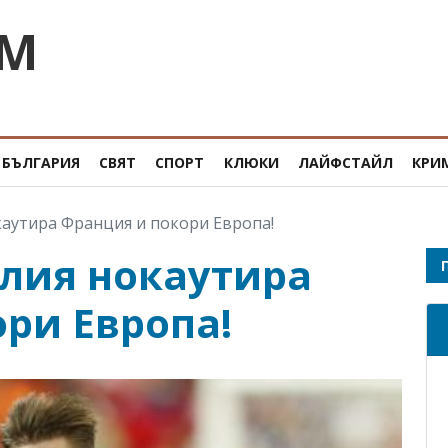
OM
БЪЛГАРИЯ
СВЯТ
СПОРТ
КЛЮКИ
ЛАЙФСТАЙЛ
КРИ
каутира Франция и покори Европа!
алия нокаутира
ри Европа!