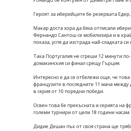
Роналдо бе контузен от Димитри Пайе и с
Героят за иберийците бе резервата Едер,
Макар доста хора да бяха отписали ибери
Фернандо Сантош се мобилизира и в край
показа, успя да изстрада най-сладката си 
Така Португалия не сгреши 12 минути по-
домакинския си финал срещу Гърция.
Интересно е да се отбележи още, че това
французите в последните 11 мача между д
в серия от 10 поредни победи.
Освен това бе прекъсната и серията на ф
големи турнири от цели 18 години насам.
Дидие Дешан пък от своя страна ще трябв