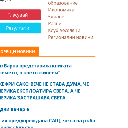
образование
Икономика
Здраве
Разни
Резултати
Клуб веселяци
Регионални новини
ГОРЕЩИ НОВИНИ
в Варна представиха книгата
ремето, в което живеем“
ЕФРИ САКС: ВЕЧЕ НЕ СТАВА ДУМА, ЧЕ
ЕРИКА ЕКСПЛОАТИРА СВЕТА, А ЧЕ
ЕРИКА ЗАСТРАШАВА СВЕТА
дни вечер е
сия предупреждава САЩ, че са на ръба
 пряк сблъсък