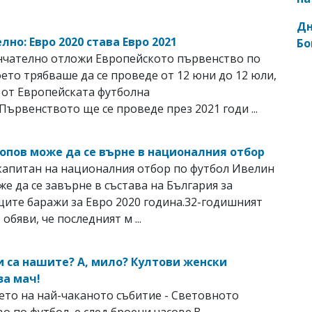
Дн
но: Евро 2020 става Евро 2021
Бо
нчателно отложи Европейското първенство по
оето трябваше да се проведе от 12 юни до 12 юли,
 от Европейската футболна
Първенството ще се проведе през 2021 годи ...
опов може да се върне в националния отбор
апитан на националния отбор по футбол Ивелин
е да се завърне в състава на България за
ите баражи за Евро 2020 година.32-годишният
обяви, че последният м ...
и са нашите? А, мило? Култови женски
за мач!
то на най-чаканото събитие - Световното
о по футбол, е след броени часове.В