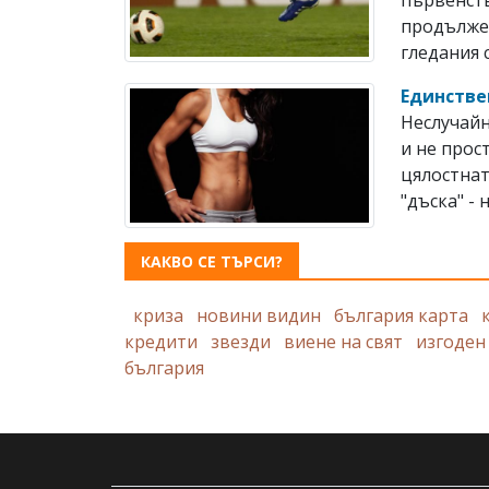
продължен
гледания с
Единстве
Неслучайн
и не прос
цялостнат
"дъска" - н
КАКВО СЕ ТЪРСИ?
криза
новини видин
българия карта
кредити
звезди
виене на свят
изгоден
българия