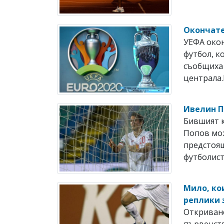
Окончател
УЕФА око
футбол, к
съобщиха
централа.
Ивелин П
Бившият к
Попов мож
предстоящ
футболист 
Мило, ко
реплики 
Откриване
първенств