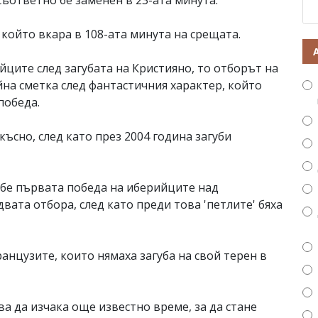
ъответно бе заменен в 23-ата минута.
 който вкара в 108-ата минута на срещата.
йците след загубата на Кристияно, то отборът на
на сметка след фантастичния характер, който
победа.
късно, след като през 2004 година загуби
 бе първата победа на иберийците над
вата отбора, след като преди това 'петлите' бяха
ранцузите, които нямаха загуба на свой терен в
а да изчака още известно време, за да стане