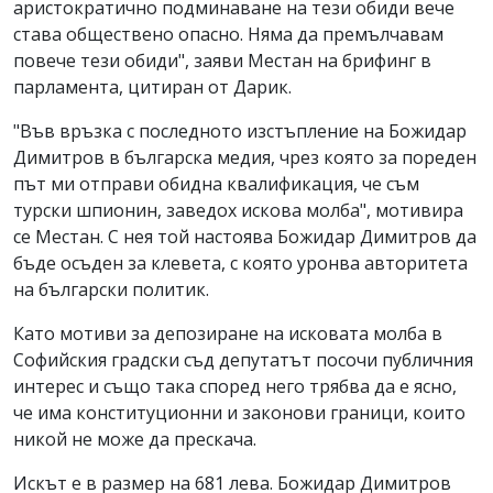
аристократично подминаване на тези обиди вече
става обществено опасно. Няма да премълчавам
повече тези обиди", заяви Местан на брифинг в
парламента, цитиран от Дарик.
"Във връзка с последното изстъпление на Божидар
Димитров в българска медия, чрез която за пореден
път ми отправи обидна квалификация, че съм
турски шпионин, заведох искова молба", мотивира
се Местан. С нея той настоява Божидар Димитров да
бъде осъден за клевета, с която уронва авторитета
на български политик.
Като мотиви за депозиране на исковата молба в
Софийския градски съд депутатът посочи публичния
интерес и също така според него трябва да е ясно,
че има конституционни и законови граници, които
никой не може да прескача.
Искът е в размер на 681 лева. Божидар Димитров