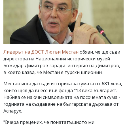
Лидерът на ДОСТ Лютви Местан
обяви, че ще съди
директора на Националния исторически музей
Божидар Димитров заради интервю на Димитров,
в което казва, че Местан е турски шпионин.
Местан иска да съди историка за сумата от 681 лева,
които щял да внесе във фонда "13 века България".
Набива се на очи символиката на посочената сума -
годината на създаване на българската държава от
Аспарух.
"Вчера прецених, че понататъшното ми