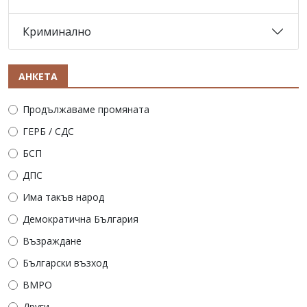
Криминално
АНКЕТА
Продължаваме промяната
ГЕРБ / СДС
БСП
ДПС
Има такъв народ
Демократична България
Възраждане
Български възход
ВМРО
Други