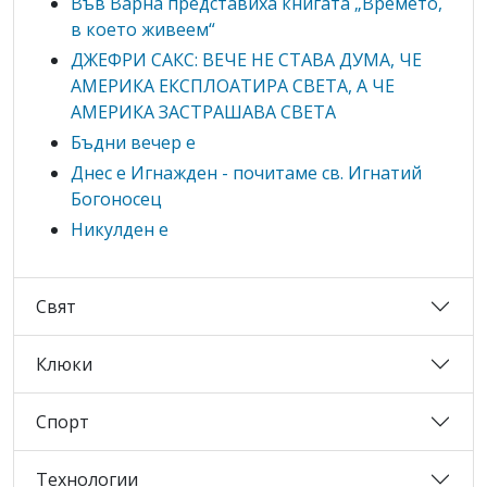
Във Варна представиха книгата „Времето,
в което живеем“
ДЖЕФРИ САКС: ВЕЧЕ НЕ СТАВА ДУМА, ЧЕ
АМЕРИКА ЕКСПЛОАТИРА СВЕТА, А ЧЕ
АМЕРИКА ЗАСТРАШАВА СВЕТА
Бъдни вечер е
Днес е Игнажден - почитаме св. Игнатий
Богоносец
Никулден е
Свят
Клюки
Спорт
Технологии