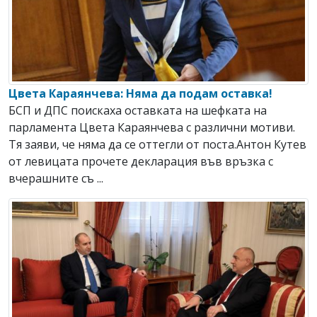
Цвета Караянчева: Няма да подам оставка!
БСП и ДПС поискаха оставката на шефката на
парламента Цвета Караянчева с различни мотиви.
Тя заяви, че няма да се оттегли от поста.Антон Кутев
от левицата прочете декларация във връзка с
вчерашните съ ...