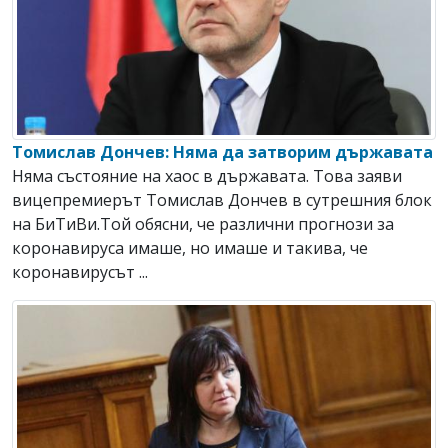
Томислав Дончев: Няма да затворим държавата
Няма състояние на хаос в държавата. Toва заяви
вицепремиерът Томислав Дончев в сутрешния блок
на БиТиВи.Той обясни, че различни прогнози за
коронавируса имаше, но имаше и такива, че
коронавирусът ...