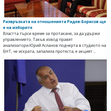
Развръзката на отношенията Радев-Борисов ще
е на изборите
Властта търси време за протакане, за да удържи
управлението. Такъв извод правят
анализатори.Юрий Асланов подчерта в студиото на
БНТ, че искрата, запалила протеста, е акцият ...