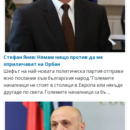
Стефан Янев: Нямам нищо против да ме
оприличават на Орбан
Шефът на най-новата политическа партия отправи
ясно послание към българския народ."Големите
началници не стоят в столици в Европа или някъде
другаде по света. Големите началници са бъ ...