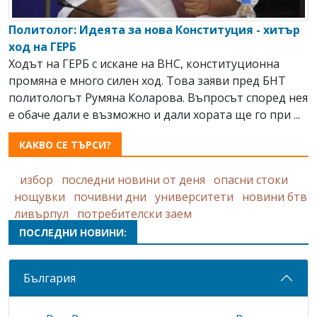
Политолог: Идеята за нова Конституция - хитър
ход на ГЕРБ
Ходът на ГЕРБ с искане на ВНС, конституционна
промяна е много силен ход. Това заяви пред БНТ
политологът Румяна Коларова. Въпросът според нея
е обаче дали е възможно и дали хората ще го при ...
КАКВО СЕ ТЪРСИ?
избор
последни новини от деня
опасни стоки
нощувки
почивни дни
университети
новини бтв
ливърпул
потребителски заем
ПОСЛЕДНИ НОВИНИ:
България