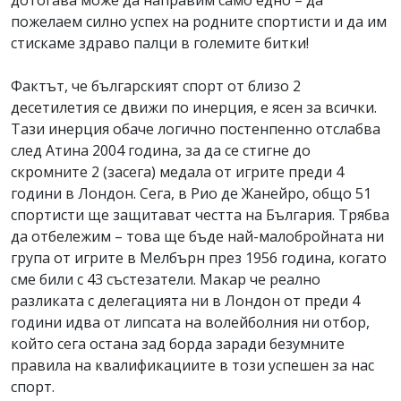
дотогава може да направим само едно – да
пожелаем силно успех на родните спортисти и да им
стискаме здраво палци в големите битки!
Фактът, че българският спорт от близо 2
десетилетия се движи по инерция, е ясен за всички.
Тази инерция обаче логично постенпенно отслабва
след Атина 2004 година, за да се стигне до
скромните 2 (засега) медала от игрите преди 4
години в Лондон. Сега, в Рио де Жанейро, общо 51
спортисти ще защитават честта на България. Трябва
да отбележим – това ще бъде най-малобройната ни
група от игрите в Мелбърн през 1956 година, когато
сме били с 43 състезатели. Макар че реално
разликата с делегацията ни в Лондон от преди 4
години идва от липсата на волейболния ни отбор,
който сега остана зад борда заради безумните
правила на квалификациите в този успешен за нас
спорт.