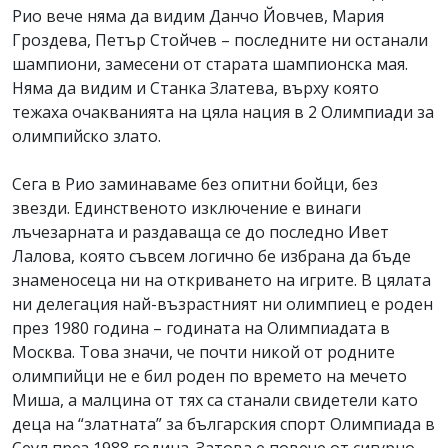
Рио вече няма да видим Данчо Йовчев, Мария
Гроздева, Петър Стойчев – последните ни останали
шампиони, замесени от старата шампионска мая.
Няма да видим и Станка Златева, върху която
тежаха очакванията на цяла нация в 2 Олимпиади за
олимпийско злато.
Сега в Рио заминаваме без опитни бойци, без
звезди. Единственото изключение е винаги
лъчезарната и раздаваща се до последно Ивет
Лалова, която съвсем логично бе избрана да бъде
знаменосеца ни на откриването на игрите. В цялата
ни делегация най-възрастният ни олимпиец е роден
през 1980 година – годината на Олимпиадата в
Москва. Това значи, че почти никой от родните
олимпийци не е бил роден по времето на мечето
Миша, а малцина от тях са станали свидетели като
деца на “златната” за българския спорт Олимпиада в