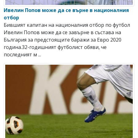
Ивелин Попов може да се върне в националния
отбор
Бившият капитан на националния отбор по футбол
Ивелин Попов може да се завърне в състава на
България за предстоящите баражи за Евро 2020
година.32-годишният футболист обяви, че
последният м ...