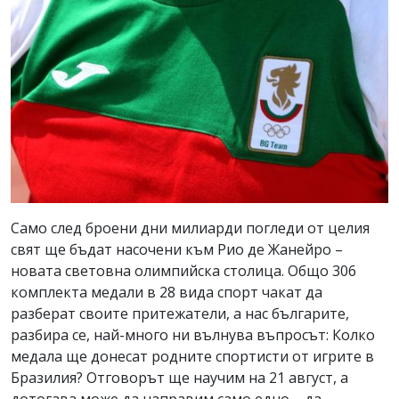
Само след броени дни милиарди погледи от целия
свят ще бъдат насочени към Рио де Жанейро –
новата световна олимпийска столица. Общо 306
комплекта медали в 28 вида спорт чакат да
разберат своите притежатели, а нас българите,
разбира се, най-много ни вълнува въпросът: Колко
медала ще донесат родните спортисти от игрите в
Бразилия? Отговорът ще научим на 21 август, а