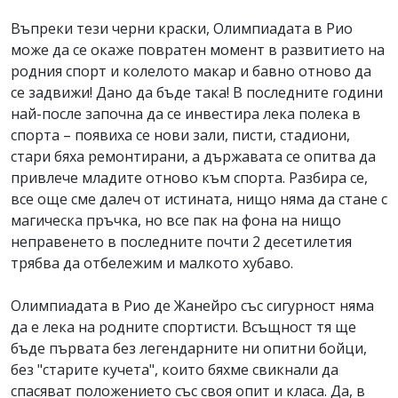
Въпреки тези черни краски, Олимпиадата в Рио
може да се окаже повратен момент в развитието на
родния спорт и колелото макар и бавно отново да
се задвижи! Дано да бъде така! В последните години
най-после започна да се инвестира лека полека в
спорта – появиха се нови зали, писти, стадиони,
стари бяха ремонтирани, а държавата се опитва да
привлече младите отново към спорта. Разбира се,
все още сме далеч от истината, нищо няма да стане с
магическа пръчка, но все пак на фона на нищо
неправенето в последните почти 2 десетилетия
трябва да отбележим и малкото хубаво.
Олимпиадата в Рио де Жанейро със сигурност няма
да е лека на родните спортисти. Всъщност тя ще
бъде първата без легендарните ни опитни бойци,
без "старите кучета", които бяхме свикнали да
спасяват положението със своя опит и класа. Да, в