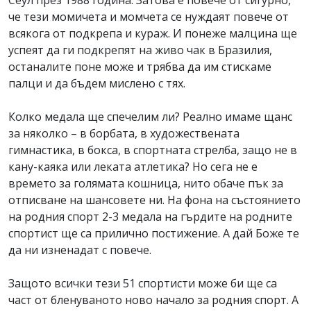
Сеул през 1988 година. Затова е повече от сигурно,
че тези момичета и момчета се нуждаят повече от
всякога от подкрепа и кураж. И понеже малцина ще
успеят да ги подкрепят на живо чак в Бразилия,
останалите поне може и трябва да им стискаме
палци и да бъдем мислено с тях.
Колко медала ще спечелим ли? Реално имаме щанс
за няколко – в борбата, в художествената
гимнастика, в бокса, в спортната стрелба, защо не в
кану-каяка или леката атлетика? Но сега не е
времето за голямата кошница, нито обаче пък за
отписване на шансовете ни. На фона на състоянието
на родния спорт 2-3 медала на гърдите на родните
спортист ще са прилично постижение. А дай Боже те
да ни изненадат с повече.
Защото всички тези 51 спортисти може би ще са
част от бленуваното ново начало за родния спорт. А