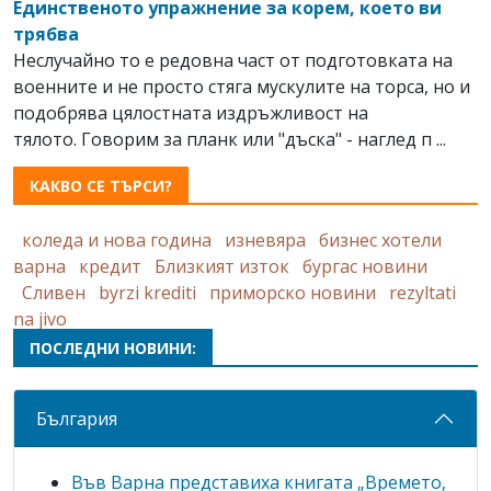
Единственото упражнение за корем, което ви
трябва
Неслучайно то е редовна част от подготовката на
военните и не просто стяга мускулите на торса, но и
подобрява цялостната издръжливост на
тялото. Говорим за планк или "дъска" - наглед п ...
КАКВО СЕ ТЪРСИ?
коледа и нова година
изневяра
бизнес хотели
варна
кредит
Близкият изток
бургас новини
Сливен
byrzi krediti
приморско новини
rezyltati
na jivo
ПОСЛЕДНИ НОВИНИ:
България
Във Варна представиха книгата „Времето,