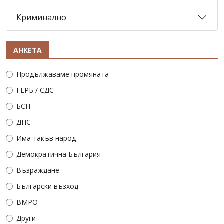
Криминално
АНКЕТА
Продължаваме промяната
ГЕРБ / СДС
БСП
ДПС
Има такъв народ
Демократична България
Възраждане
Български възход
ВМРО
Други