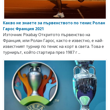
Какво не знаете за първенството по тенис Ролан
Гарос Франция 2021
Източник Pixabay Откритото първенство на
Франция, или Ролан Гарос, както е известно, е най-
известният турнир по тенис на корт в света. Това е
турнирът, който стартира през 1987 г ...