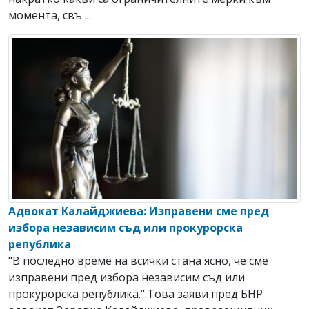
момента, свъ ...
Адвокат Калайджиева: Изправени сме пред
избора независим съд или прокурорска
република
"В последно време на всички стана ясно, че сме
изправени пред избора независим съд или
прокурорска република.".Това заяви пред БНР