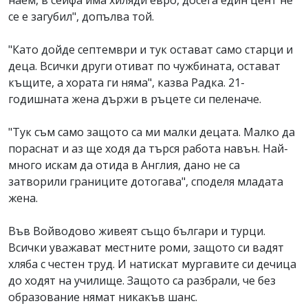
наем, в сейфа има хиляди евро, досега един цент не
се е загубил", допълва той.
"Като дойде септември и тук остават само старци и
деца. Всички други отиват по чужбината, остават
къщите, а хората ги няма", казва Радка. 21-
годишната жена държи в ръцете си пеленаче.
"Тук съм само защото са ми малки децата. Малко да
пораснат и аз ще ходя да търся работа навън. Най-
много искам да отида в Англия, дано не са
затворили границите дотогава", споделя младата
жена.
Във Войводово живеят също българи и турци.
Всички уважават местните роми, защото си вадят
хляба с честен труд. И натискат мургавите си дечица
до ходят на училище. Защото са разбрали, че без
образование нямат никакъв шанс.