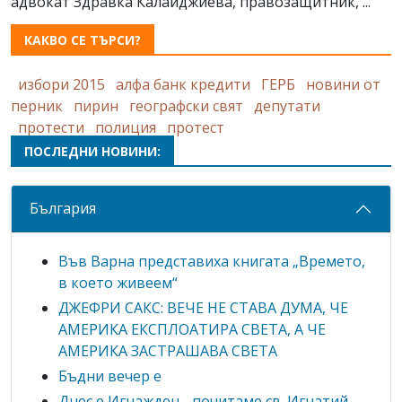
адвокат Здравка Калайджиева, правозащитник, ...
КАКВО СЕ ТЪРСИ?
избори 2015
алфа банк кредити
ГЕРБ
новини от
перник
пирин
географски свят
депутати
протести
полиция
протест
ПОСЛЕДНИ НОВИНИ:
България
Във Варна представиха книгата „Времето,
в което живеем“
ДЖЕФРИ САКС: ВЕЧЕ НЕ СТАВА ДУМА, ЧЕ
АМЕРИКА ЕКСПЛОАТИРА СВЕТА, А ЧЕ
АМЕРИКА ЗАСТРАШАВА СВЕТА
Бъдни вечер е
Днес е Игнажден - почитаме св. Игнатий