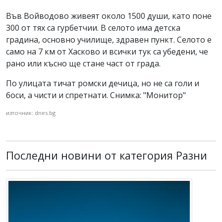
Във Войводово живеят около 1500 души, като поне
300 от тях са гурбетчии. В селото има детска
градина, основно училище, здравен пункт. Селото е
само на 7 км от Хасково и всички тук са убедени, че
рано или късно ще стане част от града.
По улицата тичат ромски дечица, но не са голи и
боси, а чисти и спретнати. Снимка: "Монитор"
източник: dnes.bg
Последни новини от категория Разни