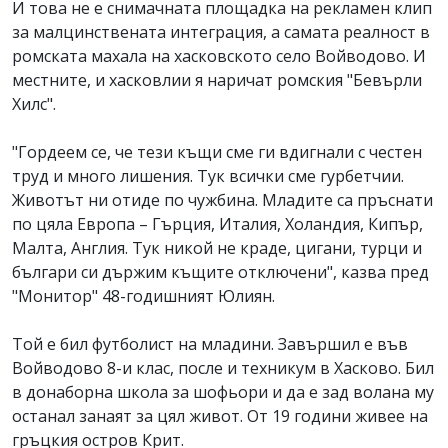
И това не е снимачната площадка на рекламен клип
за малцинствената интеграция, а самата реалност в
ромската махала на хасковското село Войводово. И
местните, и хасковлии я наричат ромския "Бевърли
Хилс".
"Гордеем се, че тези къщи сме ги вдигнали с честен
труд и много лишения. Тук всички сме гурбетчии.
Животът ни отиде по чужбина. Младите са пръснати
по цяла Европа – Гърция, Италия, Холандия, Кипър,
Малта, Англия. Тук никой не краде, цигани, турци и
българи си държим къщите отключени", казва пред
"Монитор" 48-годишният Юлиян.
Той е бил футболист на младини. Завършил е във
Войводово 8-и клас, после и техникум в Хасково. Бил
в донаборна школа за шофьори и да е зад волана му
останал занаят за цял живот. От 19 години живее на
гръцкия остров Крит.