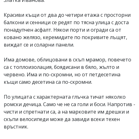
Златка Иванова.
Красиви къщи от два до четири етажа с просторни
балкони и сенници се редят по тясна улица с доста
понадупчен асфалт. Някои порти и огради са от
ковано желязо, керемидите по покривите лъщят,
виждат се и соларни панели.
Има домове, облицовани в скъп мрамор, повечето
са с топлоизолация, боядисани в бяло, жълто и
червено. Има и по-скромни, но от петдесетина
къщи само десетина са по-скромни.
По улицата с характерната глъчка тичат няколко
ромски дечица. Само че не са голи и боси. Напротив -
чисти и спретнати са, а на марковите им дрешки и
скъпи велосипеди може да завиди всеки техен
връстник.