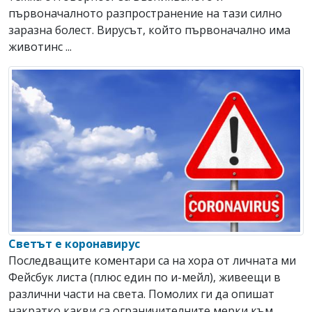
първоначалното разпространение на тази силно
заразна болест. Вирусът, който първоначално има
животинс ...
Светът е коронавирус
Последващите коментари са на хора от личната ми
Фейсбук листа (плюс един по и-мейл), живеещи в
различни части на света. Помолих ги да опишат
накратко какви са ограничителните мерки към