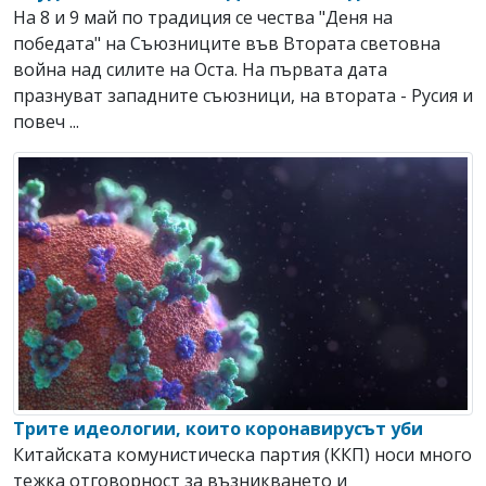
На 8 и 9 май по традиция се чества "Деня на
победата" на Съюзниците във Втората световна
война над силите на Оста. На първата дата
празнуват западните съюзници, на втората - Русия и
повеч ...
Трите идеологии, които коронавирусът уби
Китайската комунистическа партия (ККП) носи много
тежка отговорност за възникването и