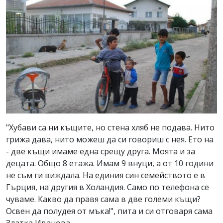
"Хубави са ни къщите, но стена хляб не подава. Нито
грижа дава, нито можеш да си говориш с нея. Ето на
- две къщи имаме една срещу друга. Моята и за
децата. Общо 8 етажа. Имам 9 внуци, а от 10 години
не съм ги виждала. На единия син семейството е в
Гърция, на другия в Холандия. Само по телефона се
чуваме. Какво да правя сама в две големи къщи?
Освен да полудея от мъка!", пита и си отговаря сама