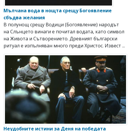
Мълчана вода в нощта срещу Богоявление
сбъдва желания
В полунощ срещу Водици (Богоявление) народът
на Слънцето винаги е почитал водата, като символ
на Живота и Сътворението. Древният български
ритуал е изпълняван много преди Христос. Извест ...
Неудобните истини за Деня на победата