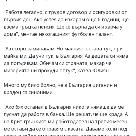
"Работя легално, с трудов договор и осигуровки от
първия ден. Ако успея да изкарам още 6 години, ще
взема гръцка пенсия. Ще се върна да си я харча у
дома", мечтае някогашният футболен талант.
"Аз скоро заминавам. Но малкият остава тук, при
майка ми. Да учи тук, в България. Аз децата си няма
да погърчвам. Обичам си страната, макар че
мизерията ни прокуди оттук", казва Юлиян.
Много му било болно, че в България циганин и
крадец са синоними.
"Ако бях останал в България никога нямаше да ме
пуснат да работя в банка. Ще решат, че ще крада. А
на Крит гръцкият ми работодател на третия месец
ме остави да се оправям с касата. Даваме коли под