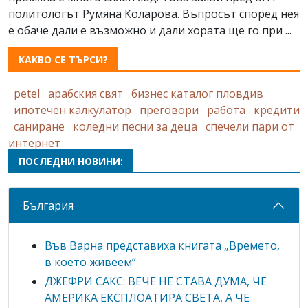
политологът Румяна Коларова. Въпросът според нея
е обаче дали е възможно и дали хората ще го при ...
КАКВО СЕ ТЪРСИ?
petel
арабския свят
бизнес каталог пловдив
ипотечен калкулатор
преговори
работа
кредити
саниране
коледни песни за деца
спечели пари от
интернет
ПОСЛЕДНИ НОВИНИ:
България
Във Варна представиха книгата „Времето,
в което живеем“
ДЖЕФРИ САКС: ВЕЧЕ НЕ СТАВА ДУМА, ЧЕ
АМЕРИКА ЕКСПЛОАТИРА СВЕТА, А ЧЕ