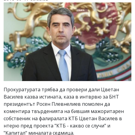
Прокуратурата трябва да провери дали Цветан
Василев казва истината, каза в интврвю за БНТ
президентът Росен Плевнелиев помолен да
коментира твърденията на бившия мажоритарен
собственик на фалиралата КТБ Цветан Василев в
нтерю пред проекта "КТБ - какво се случи" и
"Капитал" миналата седмица.