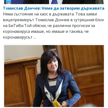
Томислав Дончев: Няма да затворим държавата
Няма състояние на хаос в държавата. Toва заяви
вицепремиерът Томислав Дончев в сутрешния блок
на БиТиВи.Той обясни, че различни прогнози за
коронавируса имаше, но имаше и такива, че
коронавирусът ...