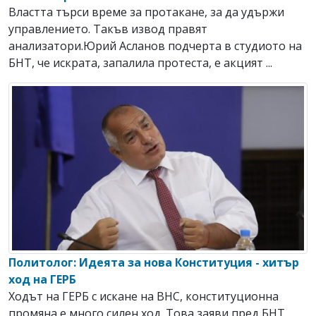
Властта търси време за протакане, за да удържи
управлението. Такъв извод правят
анализатори.Юрий Асланов подчерта в студиото на
БНТ, че искрата, запалила протеста, е акцият ...
Политолог: Идеята за нова Конституция - хитър
ход на ГЕРБ
Ходът на ГЕРБ с искане на ВНС, конституционна
промяна е много силен ход. Това заяви пред БНТ