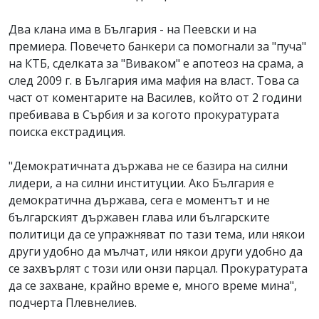
Два клана има в България - на Пеевски и на
премиера. Повечето банкери са помогнали за "пуча"
на КТБ, сделката за "Виваком" е апотеоз на срама, а
след 2009 г. в България има мафия на власт. Това са
част от коментарите на Василев, който от 2 години
пребивава в Сърбия и за когото прокуратурата
поиска екстрадиция.
"Демократичната държава не се базира на силни
лидери, а на силни институции. Ако България е
демократична държава, сега е моментът и не
българският държавен глава или българските
политици да се упражняват по тази тема, или някои
други удобно да мълчат, или някои други удобно да
се захвърлят с този или онзи парцал. Прокуратурата
да се захване, крайно време е, много време мина",
подчерта Плевнелиев.