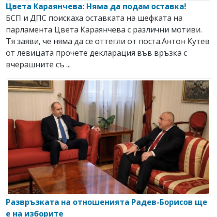
Цвета Караянчева: Няма да подам оставка!
БСП и ДПС поискаха оставката на шефката на
парламента Цвета Караянчева с различни мотиви.
Тя заяви, че няма да се оттегли от поста.Антон Кутев
от левицата прочете декларация във връзка с
вчерашните съ ...
Развръзката на отношенията Радев-Борисов ще
е на изборите