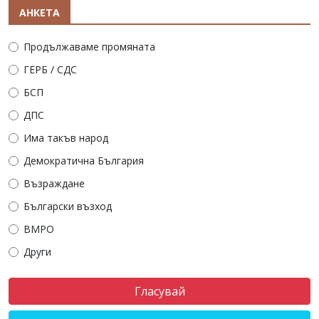
АНКЕТА
Продължаваме промяната
ГЕРБ / СДС
БСП
ДПС
Има такъв народ
Демократична България
Възраждане
Български възход
ВМРО
Други