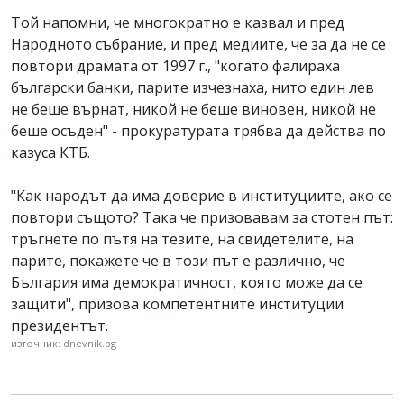
Той напомни, че многократно е казвал и пред
Народното събрание, и пред медиите, че за да не се
повтори драмата от 1997 г., "когато фалираха
български банки, парите изчезнаха, нито един лев
не беше върнат, никой не беше виновен, никой не
беше осъден" - прокуратурата трябва да действа по
казуса КТБ.
"Как народът да има доверие в институциите, ако се
повтори същото? Така че призовавам за стотен път:
тръгнете по пътя на тезите, на свидетелите, на
парите, покажете че в този път е различно, че
България има демократичност, която може да се
защити", призова компетентните институции
президентът.
източник: dnevnik.bg