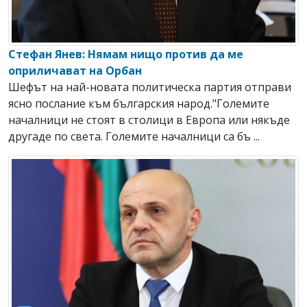
Стефан Янев: Нямам нищо против да ме
оприличават на Орбан
Шефът на най-новата политическа партия отправи
ясно послание към българския народ."Големите
началници не стоят в столици в Европа или някъде
другаде по света. Големите началници са бъ ...