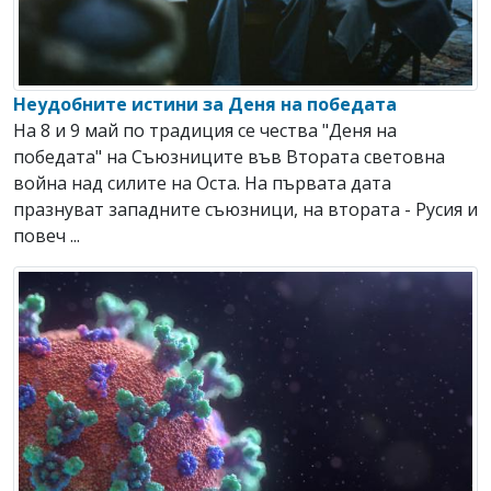
Неудобните истини за Деня на победата
На 8 и 9 май по традиция се чества "Деня на
победата" на Съюзниците във Втората световна
война над силите на Оста. На първата дата
празнуват западните съюзници, на втората - Русия и
повеч ...