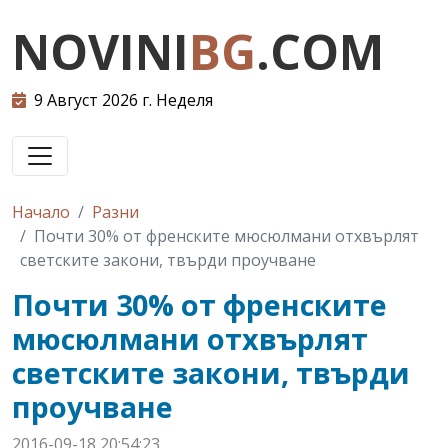
NOVINI
BG
.COM
9 Август 2026 г. Неделя
Начало
Разни
Почти 30% от френските мюсюлмани отхвърлят
светските закони, твърди проучване
Почти 30% от френските
мюсюлмани отхвърлят
светските закони, твърди
проучване
2016-09-18 20:54:23