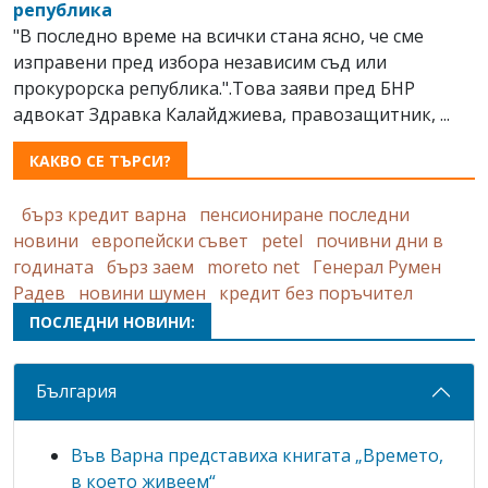
република
"В последно време на всички стана ясно, че сме
изправени пред избора независим съд или
прокурорска република.".Това заяви пред БНР
адвокат Здравка Калайджиева, правозащитник, ...
КАКВО СЕ ТЪРСИ?
бърз кредит варна
пенсиониране последни
новини
европейски съвет
petel
почивни дни в
годината
бърз заем
moreto net
Генерал Румен
Радев
новини шумен
кредит без поръчител
ПОСЛЕДНИ НОВИНИ:
България
Във Варна представиха книгата „Времето,
в което живеем“