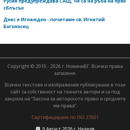
Русия предупреждава САЩ, че са на ръба на пряк
сблъсък
Днес е Игнажден - почитаме св. Игнатий
Богоносец
Copyright © 2010 - 2026 г. НовиниБГ. Всички права
запазени.
Всички текстове и изображения публикувани в този
сайт са собственост на техните автори и са под
закрила на "Закона за авторското право и сродните
им права".
Сертифициране по ISO 27001
9 Август 2026 г. Неделя