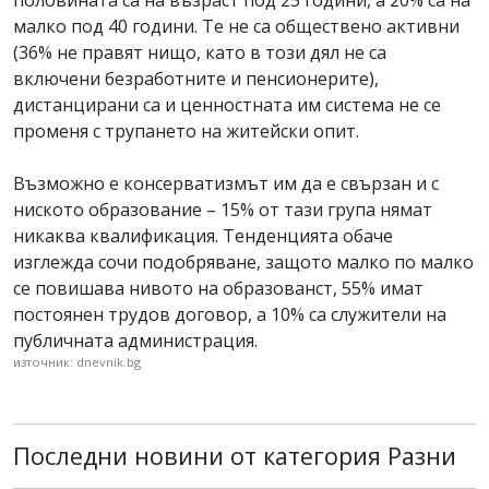
малко под 40 години. Те не са обществено активни
(36% не правят нищо, като в този дял не са
включени безработните и пенсионерите),
дистанцирани са и ценностната им система не се
променя с трупането на житейски опит.
Възможно е консерватизмът им да е свързан и с
ниското образование – 15% от тази група нямат
никаква квалификация. Тенденцията обаче
изглежда сочи подобряване, защото малко по малко
се повишава нивото на образованст, 55% имат
постоянен трудов договор, а 10% са служители на
публичната администрация.
източник: dnevnik.bg
Последни новини от категория Разни