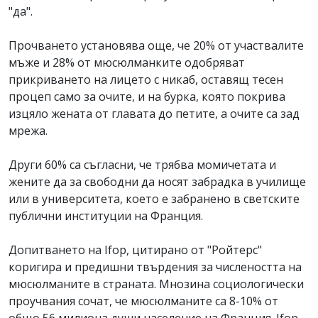
"да".
Прочването установява още, че 20% от участвалите
мъже и 28% от мюсюлманките одобряват
прикриването на лицето с никаб, оставящ тесен
процеп само за очите, и на бурка, която покрива
изцяло жената от главата до петите, а очите са зад
мрежа.
Други 60% са съгласни, че трябва момичетата и
жените да за свободни да носят забрадка в училище
или в университета, което е забранено в светските
публични институции на Франция.
Допитването на Ifop, цитирано от "Ройтерс"
коригира и предишни твърдения за числеността на
мюсюлманите в страната. Мнозина социологически
проучвания сочат, че мюсюлманите са 8-10% от
общо 56 милиона души население на Франция. Ifop