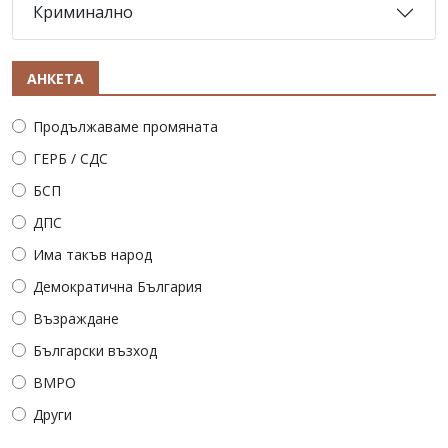
Криминално
АНКЕТА
Продължаваме промяната
ГЕРБ / СДС
БСП
ДПС
Има такъв народ
Демократична България
Възраждане
Български възход
ВМРО
Други