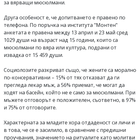
за вярващи мюсюлмани.
Друга особеност е, че допитването е правено по
телефона. По поръчка на института "Монтен"
анкетата е правена между 13 април и 23 май сред
1029 души на възраст над 15 години, които са
мюсюлмани по вяра или култура, подрани от
извадка от 15 459 души.
Социолозите разкриват също, че жените са морално
по-консервативни – 15% от тях отказват да ги
прегледа лекар мъж, а 56% приемат, че могат да
ходят на басейн, който не е само за мюсюлмани. При
мъжете отговорът е положителен, съответно, в 97%
и 75% от отговорите.
Характерната за младите хора отдаденост си личи и
в това, че се е засилило, в сравнение с предишни
проучвания, значението на ритуалите като молитви