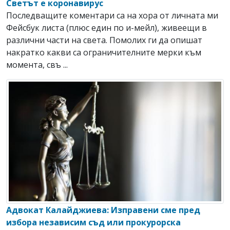
Светът е коронавирус
Последващите коментари са на хора от личната ми
Фейсбук листа (плюс един по и-мейл), живеещи в
различни части на света. Помолих ги да опишат
накратко какви са ограничителните мерки към
момента, свъ ...
Адвокат Калайджиева: Изправени сме пред
избора независим съд или прокурорска