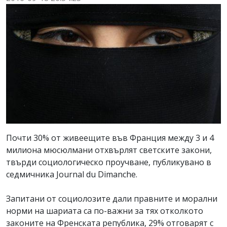
Почти 30% от живеещите във Франция между 3 и 4
милиона мюсюлмани отхвърлят светските закони,
твърди социологическо проучване, публикувано в
седмичника Journal du Dimanche.
Запитани от социолозите дали правните и морални
норми на шариата са по-важни за тях отколкото
законите на Френската република, 29% отговарят с