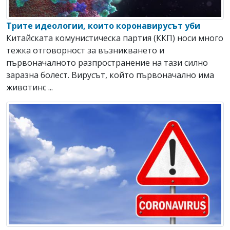
Трите идеологии, които коронавирусът уби
Китайската комунистическа партия (ККП) носи много
тежка отговорност за възникването и
първоначалното разпространение на тази силно
заразна болест. Вирусът, който първоначално има
животинс ...