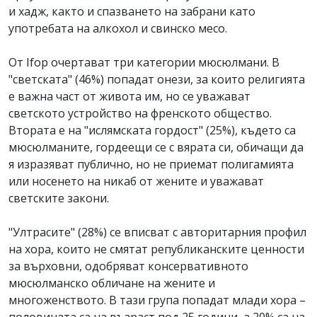
и хадж, както и спазването на забрани като
употребата на алкохол и свинско месо.
От Ifop очертават три категории мюсюлмани. В
"светската" (46%) попадат онези, за които религията
е важна част от живота им, но се уважават
светското устройство на френското общество.
Втората е на "ислямската гордост" (25%), където са
мюсюлманите, гордеещи се с вярата си, обичащи да
я изразяват публично, но не приемат полигамията
или носенето на никаб от жените и уважават
светските закони.
"Ултрасите" (28%) се вписват с авторитарния профил
на хора, които не смятат републиканските ценности
за върховни, одобряват консервативното
мюсюлманско обличане на жените и
многоженството. В тази група попадат млади хора –
половината са на възраст под 25 години, а 20% са на