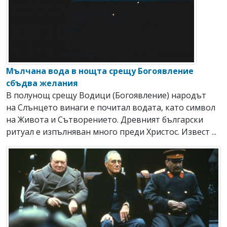
Мълчана вода в нощта срещу Богоявление
сбъдва желания
В полунощ срещу Водици (Богоявление) народът
на Слънцето винаги е почитал водата, като символ
на Живота и Сътворението. Древният български
ритуал е изпълняван много преди Христос. Извест ...