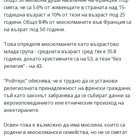
смята, че са 5.6% от живеещите в страната над 15-
годишна възраст и 10% от тези на възраст под 25
години. Общо 84% от мюсюлманите във Франция са
на възрат под 50 години.
Това определя мюсюлманите като възрастово
млада група - средната възраст сред тях е 35.8
години, докато християните са на 53, а тези "без
религия" - на 43.
"Ройтерс" обяснява, че е трудно да се установи
религиозната принадлежност на френски граждани,
тъй като законът забранява да се събират данни за
вероизповеданието или етническия произход на
анкетираните.
Освен това е възможно да има мнозина, които са
родени в мюсюлмански семейства, но не се смятат