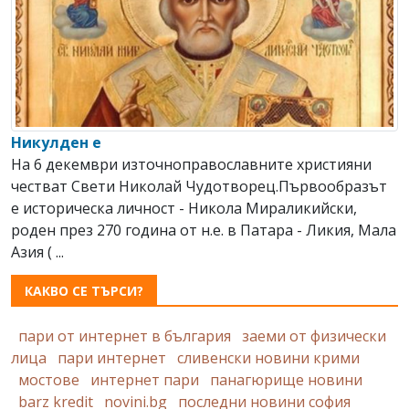
Никулден е
На 6 декември източноправославните християни
честват Свeти Николай Чудотворец.Първообразът
е историческа личност - Никола Мираликийски,
роден през 270 година от н.е. в Патара - Ликия, Мала
Азия ( ...
КАКВО СЕ ТЪРСИ?
пари от интернет в българия
заеми от физически
лица
пари интернет
сливенски новини крими
мостове
интернет пари
панагюрище новини
barz kredit
novini.bg
последни новини софия