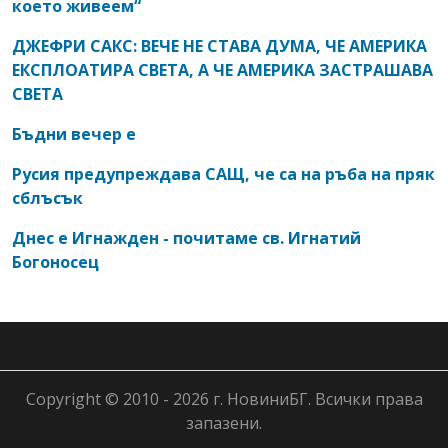
което живеем“
ДЖЕФРИ САКС: ВЕЧЕ НЕ СТАВА ДУМА, ЧЕ АМЕРИКА
ЕКСПЛОАТИРА СВЕТА, А ЧЕ АМЕРИКА ЗАСТРАШАВА
СВЕТА
Бъдни вечер е
Русия предупреждава САЩ, че са на ръба на пряк
сблъсък
Днес е Игнажден - почитаме св. Игнатий
Богоносец
Copyright © 2010 - 2026 г. НовиниБГ. Всички права
запазени.