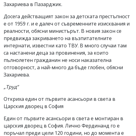
Захариева в Пазарджик.
Досега действащият закон за детската престъпност
е от 1959 г. и е далеч от съвременните изисквания и
реалности, обясни министърът. В новия закон се
предвижда закриването на възпитателните
интернати, известни като ТВУ. В много случаи там
са настанени деца за провинения, за които
пълнолетен гражданин не носи наказателна
отговорност, а най-много да бъде глобен, обясни
Захариева.
„Труд”
Откриха един от първите асансьори в света в
Царския дворец в София
Един от първите асансьори в света е монтиран в
царския дворец в София. Лично Фердинанд го е
поръчал преди цели 120 години, но до момента е