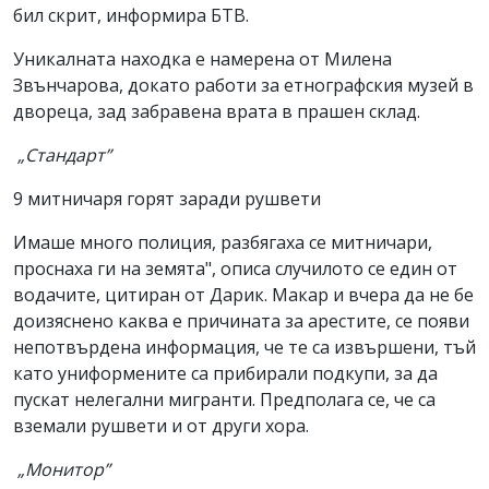
бил скрит, информира БТВ.
Уникалната находка е намерена от Милена
Звънчарова, докато работи за етнографския музей в
двореца, зад забравена врата в прашен склад.
„Стандарт”
9 митничаря горят заради рушвети
Имаше много полиция, разбягаха се митничари,
проснаха ги на земята", описа случилото се един от
водачите, цитиран от Дарик. Макар и вчера да не бе
доизяснено каква е причината за арестите, се появи
непотвърдена информация, че те са извършени, тъй
като униформените са прибирали подкупи, за да
пускат нелегални мигранти. Предполага се, че са
вземали рушвети и от други хора.
„Монитор”