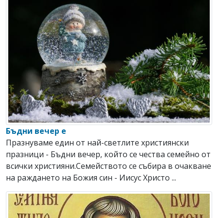
Бъдни вечер е
Празнуваме един от най-светлите християнски
празници - Бъдни вечер, който се чества семейно от
всички християни.Семейството се събира в очакване
на раждането на Божия син - Иисус Христо ...