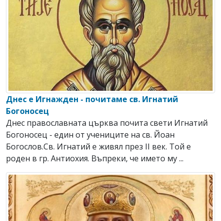
Днес е Игнажден - почитаме св. Игнатий
Богоносец
Днес православната църква почита свети Игнатий
Богоносец - един от учениците на св. Йоан
Богослов.Св. Игнатий е живял през ІІ век. Той е
роден в гр. Антиохия. Въпреки, че името му ...