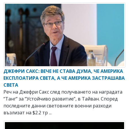
ДЖЕФРИ САКС: ВЕЧЕ НЕ СТАВА ДУМА, ЧЕ АМЕРИКА
ЕКСПЛОАТИРА СВЕТА, А ЧЕ АМЕРИКА ЗАСТРАШАВА
СВЕТА
Реч на Джефри Сакс след получването на наградата
“Танг” за “Устойчиво развитие”, в Тайван. Според
последните данни световните военни разходи
възлизат на $2.2 тр ...