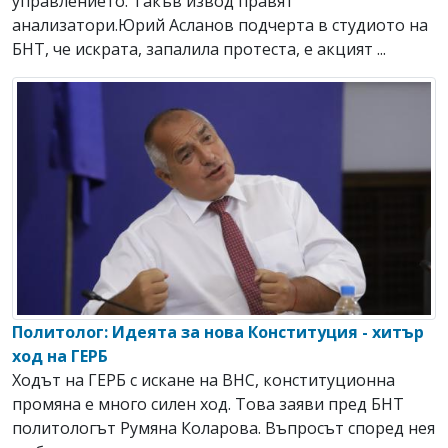
управлението. Такъв извод правят
анализатори.Юрий Асланов подчерта в студиото на
БНТ, че искрата, запалила протеста, е акцият ...
Политолог: Идеята за нова Конституция - хитър
ход на ГЕРБ
Ходът на ГЕРБ с искане на ВНС, конституционна
промяна е много силен ход. Това заяви пред БНТ
политологът Румяна Коларова. Въпросът според нея