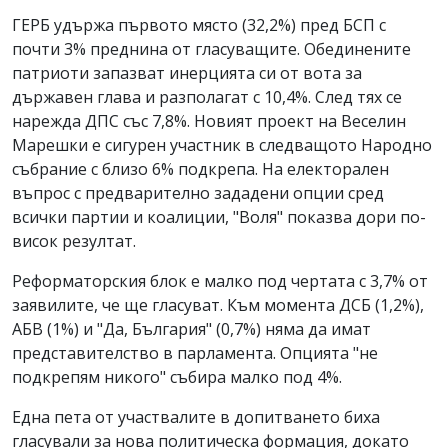
ГЕРБ удържа първото място (32,2%) пред БСП с
почти 3% преднина от гласуващите. Обединените
патриоти запазват инерцията си от вота за
държавен глава и разполагат с 10,4%. След тях се
нарежда ДПС със 7,8%. Новият проект на Веселин
Марешки е сигурен участник в следващото Народно
събрание с близо 6% подкрепа. На електорален
въпрос с предварително зададени опции сред
всички партии и коалиции, "Воля" показва дори по-
висок резултат.
Реформаторския блок е малко под чертата с 3,7% от
заявилите, че ще гласуват. Към момента ДСБ (1,2%),
АБВ (1%) и "Да, България" (0,7%) няма да имат
представителство в парламента. Опцията "не
подкрепям никого" събира малко под 4%.
Една пета от участвалите в допитването биха
гласували за нова политическа формация, докато