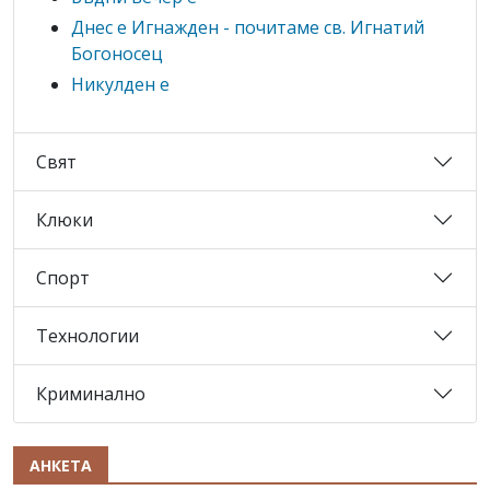
Днес е Игнажден - почитаме св. Игнатий
Богоносец
Никулден е
Свят
Клюки
Спорт
Технологии
Криминално
АНКЕТА