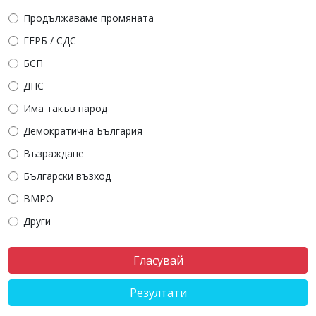
Продължаваме промяната
ГЕРБ / СДС
БСП
ДПС
Има такъв народ
Демократична България
Възраждане
Български възход
ВМРО
Други
Резултати