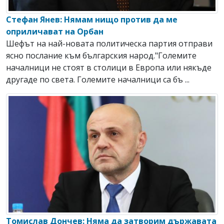
Стефан Янев: Нямам нищо против да ме
оприличават на Орбан
Шефът на най-новата политическа партия отправи
ясно послание към българския народ."Големите
началници не стоят в столици в Европа или някъде
другаде по света. Големите началници са бъ ...
Томислав Дончев: Няма да затворим държавата