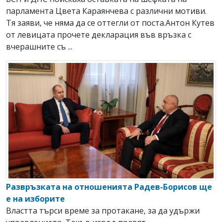
парламента Цвета Караянчева с различни мотиви.
Тя заяви, че няма да се оттегли от поста.Антон Кутев
от левицата прочете декларация във връзка с
вчерашните съ ...
Развръзката на отношенията Радев-Борисов ще
е на изборите
Властта търси време за протакане, за да удържи