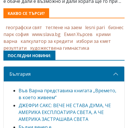
е обаче дали е възможно и дали хората ще го при ...
КАКВО СЕ ТЪРСИ?
географски свят
теглене на заем
lesni pari
бизнес
парк софия
www.slava.bg
Емил Хърсев
крими
варна
калкулатор за кредити
избори за кмет
резултати
художествена гимнастика
ПОСЛЕДНИ НОВИНИ:
България
Във Варна представиха книгата „Времето,
в което живеем“
ДЖЕФРИ САКС: ВЕЧЕ НЕ СТАВА ДУМА, ЧЕ
АМЕРИКА ЕКСПЛОАТИРА СВЕТА, А ЧЕ
АМЕРИКА ЗАСТРАШАВА СВЕТА
Бъдни вечер е