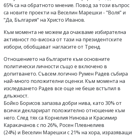
65% са на обратното мнение. Повод за този въпрос
са новите проекти на Веселин Марешки - "Воля" и
"Да, България" на Христо Иванов.
Към момента не можем да очакваме избирателна
активност по-висока от тази на президентските
избори, обобщават нагласите от Тренд.
Отношението на българите към основните
политически личности също е включено в
допитването. Съвсем логично Румен Радев събира
най-много положителни оценки. Към момента на
изследването Радев все още не беше встъпил в
длъжност.
Бойко Борисов запазва добри нива, като 30% от
всички декларират положително отношение към
него. След тях са Корнелия Нинова и Красимир
Каракачанов с по 26%, Росен Плевнелиев
(24%) и Веселин Марешки с 21% на хора, изразяващи