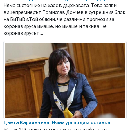
Няма състояние на хаос в държавата. Toва заяви
вицепремиерът Томислав Дончев в сутрешния блок
на БиТиВи.Той обясни, че различни прогнози за
коронавируса имаше, но имаше и такива, че
коронавирусът ...
Цвета Караянчева: Няма да подам оставка!
БСП и ДПС поискаха оставката на шефката на