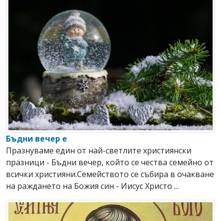
Бъдни вечер е
Празнуваме един от най-светлите християнски
празници - Бъдни вечер, който се чества семейно от
всички християни.Семейството се събира в очакване
на раждането на Божия син - Иисус Христо ...