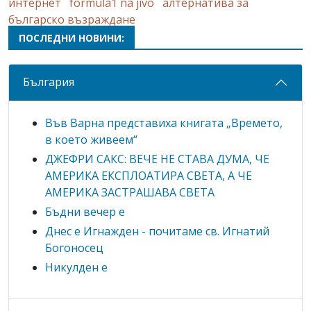
интернет
formula1 na jivo
алтернатива за
българско възраждане
ПОСЛЕДНИ НОВИНИ:
България
Във Варна представиха книгата „Времето,
в което живеем“
ДЖЕФРИ САКС: ВЕЧЕ НЕ СТАВА ДУМА, ЧЕ
АМЕРИКА ЕКСПЛОАТИРА СВЕТА, А ЧЕ
АМЕРИКА ЗАСТРАШАВА СВЕТА
Бъдни вечер е
Днес е Игнажден - почитаме св. Игнатий
Богоносец
Никулден е