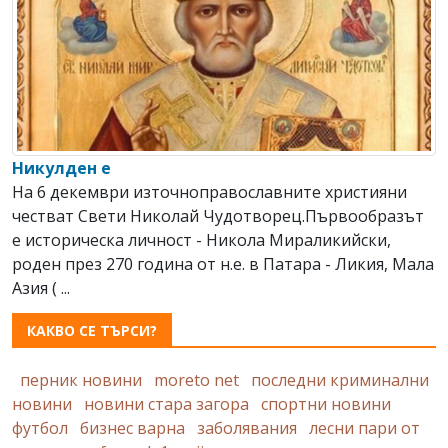
Никулден е
На 6 декември източноправославните християни
честват Свeти Николай Чудотворец.Първообразът
е историческа личност - Никола Мираликийски,
роден през 270 година от н.е. в Патара - Ликия, Мала
Азия ( ...
КАКВО СЕ ТЪРСИ?
перник новини
moreto net
последни криминални
новини
новини стара загора
спортни новини
футбол
бизнес варна
заболявания
лесни пари от