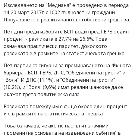
Изследването на "Медиана" е проведено в периода
14-20 март 2017г. с 1002 пълнолетни граждани.
Проучването е реализирано със собствени средства.
Пет дни преди изборите БСП води пред ГЕРБ с един
процент - разликата е 27,7% на 26,6%. Това
означава практически паритет, доколкото
разликата е в рамките на статистическата грешка.
Пет партии са сигурни за преминаването на 4%-ната
бариера - БСП, ГЕРБ, ДПС, "Обединени патриоти" и
"Воля". И ДПС (11,1%), и "Обединени патриоти"
(10,2%), и "Воля" (9,6%) имат реални шансове да се
окажат трета политическа сила.
Разликата помежду им е също около един процент
и е в рамките на статистическата грешка.
Това означава, че ако не настъпят значими
промени (на основата на извънредни събития) в