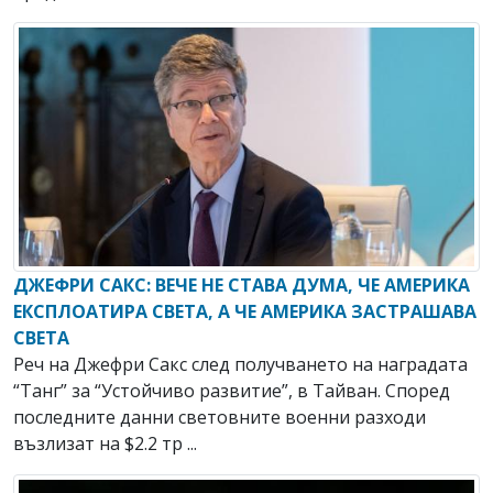
ДЖЕФРИ САКС: ВЕЧЕ НЕ СТАВА ДУМА, ЧЕ АМЕРИКА
ЕКСПЛОАТИРА СВЕТА, А ЧЕ АМЕРИКА ЗАСТРАШАВА
СВЕТА
Реч на Джефри Сакс след получването на наградата
“Танг” за “Устойчиво развитие”, в Тайван. Според
последните данни световните военни разходи
възлизат на $2.2 тр ...