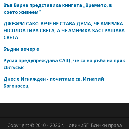
Във Варна представиха книгата „Времето, в
което живеем“
ДЖЕФРИ САКС: ВЕЧЕ НЕ СТАВА ДУМА, ЧЕ АМЕРИКА
ЕКСПЛОАТИРА СВЕТА, А ЧЕ АМЕРИКА ЗАСТРАШАВА
СВЕТА
Бъдни вечер е
Русия предупреждава САЩ, че са на ръба на пряк
сблъсък
Днес е Игнажден - почитаме св. Игнатий
Богоносец
Copyright © 2010 - 2026 г. НовиниБГ. Всички права