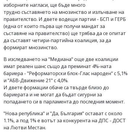
изборните нагласи, ще бъде много
трудно съставянето на мнозинство и излъчване на
правителство. И двете водещи партии - БСП и ГЕРБ
(една от които първа ще получи мандат за
съставяне на правителство) ще трябва да се опитат
да съставят четири-партийна коалиция, за да
формират мнозинство.
В изследването на "Медиана" още две коалиции
имат реален шанс също да преминат 4%-ната
бариера - "Реформаторски блок-Глас народен" с 5,1%
и "АБВ-Движение 21" с 4,0%.
И двете формации обаче са твърде близо до
бариерата и не могат да бъдат сигурни за
попадането си в парламента до последния момент.
"Нова република" и "Да, България" остават с около
1.1%, а под 1% е вотът за конкурента на ДПС - ДОСТ
на Лютви Местан.