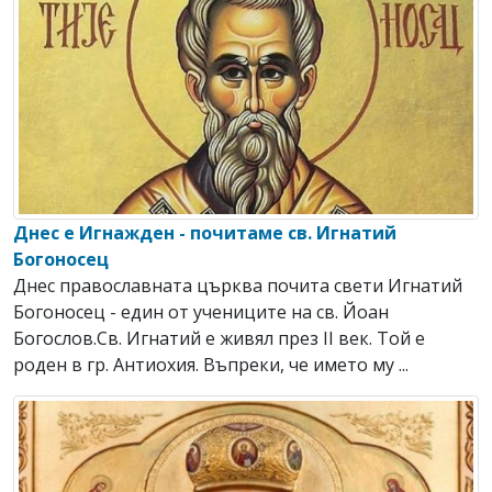
Днес е Игнажден - почитаме св. Игнатий
Богоносец
Днес православната църква почита свети Игнатий
Богоносец - един от учениците на св. Йоан
Богослов.Св. Игнатий е живял през ІІ век. Той е
роден в гр. Антиохия. Въпреки, че името му ...