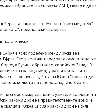
над Сирия. Австралия независимо от всичко няма
лючила отбранителен съюз със САЩ, макар и да не
бера със заканите от Москва. "ние сме дотук",
тановката", предположи експертът.
 в политически
 Сирия е ясно поделено между руските и
 Ефрат. Географският парадокс е само в това, че
ирия, а Русия - обратното, сирийския Запад. В
олитическа граница между различни части от
обаче не е решена съдбата на Южна Сирия, където
ензивни, колкото на северозапад и югоизток.
и, че според американски служители коалицията
йски райони дрон на правителствените войски.
 е свалил в Южна Сирия ирански дрон на сили,