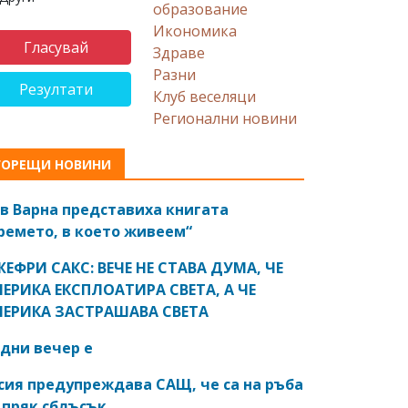
образование
Икономика
Здраве
Разни
Резултати
Клуб веселяци
Регионални новини
ГОРЕЩИ НОВИНИ
в Варна представиха книгата
ремето, в което живеем“
ЕФРИ САКС: ВЕЧЕ НЕ СТАВА ДУМА, ЧЕ
ЕРИКА ЕКСПЛОАТИРА СВЕТА, А ЧЕ
ЕРИКА ЗАСТРАШАВА СВЕТА
дни вечер е
сия предупреждава САЩ, че са на ръба
 пряк сблъсък