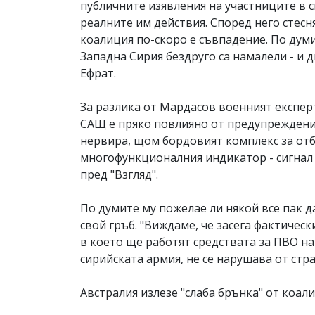
публичните изявления на участниците в 
реалните им действия. Според него стес
коалиция по-скоро е съвпадение. По дум
Западна Сирия бездруго са намалели - и д
Ефрат.
За разлика от Мардасов военният експер
САЩ е пряко повлияно от предупреждения
нервира, щом бордовият комплекс за отб
многофункционалния индикатор - сигнал 
пред "Взгляд".
По думите му пожелае ли някой все пак д
свой гръб. "Виждаме, че засега фактичес
в което ще работят средствата за ПВО н
сирийската армия, не се нарушава от стр
Австралия излезе "слаба брънка" от коал