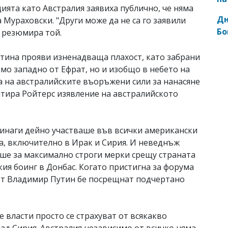
цията като Австралия заявиха публично, че няма
Дн
 Мураховски. "Други може да не са го заявили
Бо
, резюмира той.
тина прояви изненадваща плахост, като забрани
амо западно от Ефрат, но и изобщо в небето на
а на австралийските въоръжени сили за нанасяне
итира Ройтерс изявление на австралийското
инаги дейно участваше във всички американски
а, включително в Ирак и Сирия. И неведнъж
ше за максимално строги мерки срещу страната
кия боинг в Донбас. Когато пристигна за форума
нтът Владимир Путин бе посрещнат подчертано
е власти просто се страхуват от всякакво