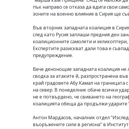
"марша към Прищина" САЩ се наложи да о
пък направо се отказа да вдига свои сам
зоните на военно влияние в Сирия ще съв
Във вторник западната коалиция в Сирия 
след като Русия заплаши предния ден за
коалиционните самолети и хеликоптери, а
Експертите разискват дали това е съвпа
предупреждение.
Вече денонощие западната коалиция не 
сводка за атаките й, разпространена във
край градовете Абу Камал на границата с
на север. В понеделник обаче всички удар
не е потвърдено, че свиването на геогра
коалицията обеща да продължи ударите "
Антон Мардасов, началник отдел "Изсле
въоръжените сили в региона" в Институт