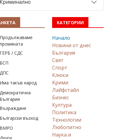
Криминално
АНКЕТА
КАТЕГОРИИ
Продължаваме
Начало
промяната
Новини от днес
България
ГЕРБ / СДС
Свят
БСП
Спорт
ДПС
Клюки
Крими
Има такъв народ
Лайфстайл
Демократична
Бизнес
България
Култура
Възраждане
Политика
Български възход
Технологии
Любопитно
ВМРО
Наука и
Други