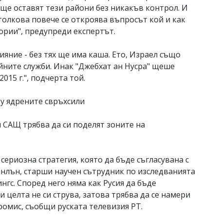
 ще оставят тези райони без никакъв контрол. И
олкова повече се откроява въпросът кой и как
рии", предупреди експертът.
ияние - без тях ще има каша. Ето, Израел също
йните служби. Инак "Джебхат ан Нусра" щеше
015 г.", подчерта той.
ду ядрените свръхсили
и САЩ трябва да си поделят зоните на
сериозна стратегия, която да бъде съгласувана с
анлън, старши научен сътрудник по изследванията
гс. Според него няма как Русия да бъде
и целта не си струва, затова трябва да се намери
ромис, съобщи руската телевизия РТ.