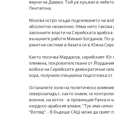
верни на Дамаск. Той уж кръжал в небето
Пентагона.
Москва остро осъди подсилването на вой
абсолютно незаконно. Няма нито такова 
законните власти на Сирийската арабска 
външните работи Михаил Богданов. По-ра
ракетни системи в базата си в Южна Сирия
Както посочва Мардасов, сирийският Юг 
племена, покровителствани от Йордания.
войски на Сирийските демократични сили 
хора, получили специална подготовка от
Останалите зони на политическо влияние
северозападът, както знаем, се контроли
военни, на изток - в провинция Ракка и ч
кюрдско-арабския алианс. "Тук има силн
"Взгляд". - В бъдеще САЩ може да свият 