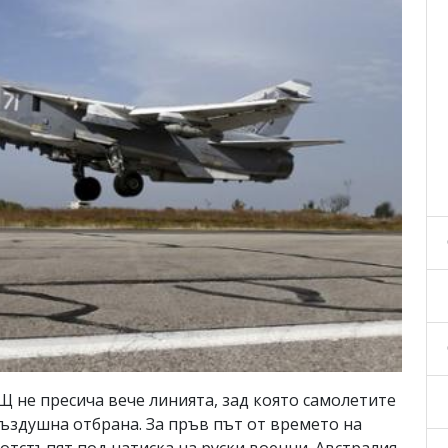
Щ не пресича вече линията, зад която самолетите
ъздушна отбрана. За пръв път от времето на