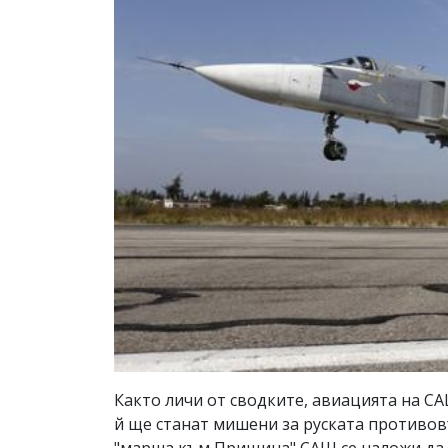
Както личи от сводките, авиацията на СА
й ще станат мишени за руската противов