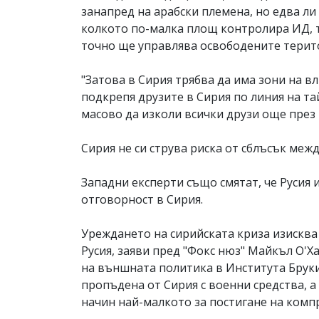
занапред на арабски племена, но едва ли
колкото по-малка площ контролира ИД, т
точно ще управлява освободените терито
"Затова в Сирия трябва да има зони на вл
подкрепя друзите в Сирия по линия на та
масово да изколи всички друзи още през 2
Сирия не си струва риска от сблъсък меж
Западни експерти също смятат, че Русия 
отговорност в Сирия.
Уреждането на сирийската криза изисква 
Русия, заяви пред "Фокс нюз" Майкъл О'Х
на външната политика в Института Брукин
пропъдена от Сирия с военни средства, а 
начин най-малкото за постигане на комп