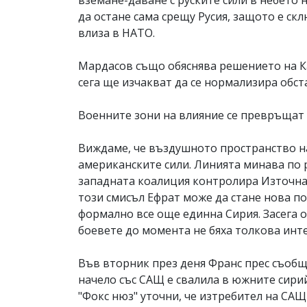
вземане-даване с руските сили в небето 
да остане сама срещу Русия, защото е ск
влиза в НАТО.
Мардасов също обяснява решението на Кан
сега ще изчакват да се нормализира обс
Военните зони на влияние се превръщат
Виждаме, че въздушното пространство на
американските сили. Линията минава по р.
западната коалиция контролира Източна С
този смисъл Ефрат може да стане нова п
формално все още единна Сирия. Засега 
боевете до момента не бяха толкова инт
Във вторник през деня Франс прес съобщ
начело със САЩ е свалила в южните сири
"Фокс нюз" уточни, че изтребител на САЩ