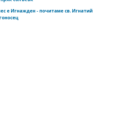
ес е Игнажден - почитаме св. Игнатий
гоносец