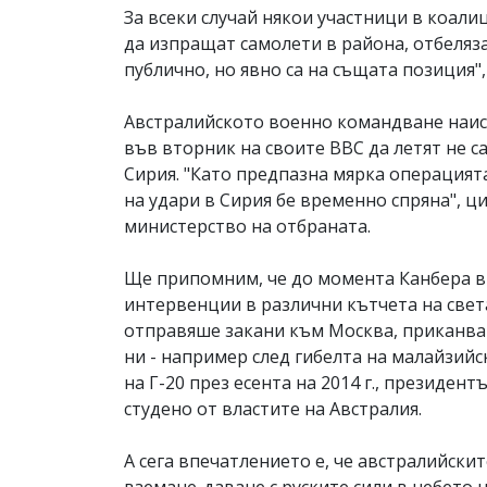
За всеки случай някои участници в коали
да изпращат самолети в района, отбеляза
публично, но явно са на същата позиция"
Австралийското военно командване наис
във вторник на своите ВВС да летят не с
Сирия. "Като предпазна мярка операцият
на удари в Сирия бе временно спряна", ц
министерство на отбраната.
Ще припомним, че до момента Канбера в
интервенции в различни кътчета на свет
отправяше закани към Москва, приканва
ни - например след гибелта на малайзийс
на Г-20 през есента на 2014 г., президе
студено от властите на Австралия.
А сега впечатлението е, че австралийскит