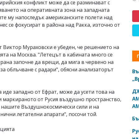
сирийския конфликт може да се разминават с
няването на оперативната зона на западната
ите му напоследък американските полети над
нес се фокусират в района над Ракка, източно от
т Виктор Мураховски е убеден, че решението на
та на Москва. "Летецът в кабината много се
рана започне да врещи, да мига в червено на
за облъчване с радари", обясни анализаторът
Въ
„В
ДЖ
а иде западно от Ефрат, може да усети това на
АМ
ки маркираното от Русия въздушно пространство,
АМ
а нашите Въздушнокосмически сили и на
анични летателни апарати", посочи той.
Бъ
ицията
Ру
на