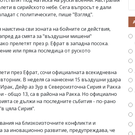
тстъпят под натиска на руски военни. Австралия
олети в сирийското небе. Сега въпросът е дали
падат с политическите, пише "Взгляд".
наистина сви зоната на бойните си действия,
напред да смята за "въздушни мишени"
ко прелетят през р. Ефрат в западна посока.
дение или пряка последица от руското
лети през Ефрат, сочи официалната всекидневна
 вторник. В неделя са нанесени 15 въздушни удара
 Ирак, Дейр аз Зур в Североизточна Сирия и Ракка
и - общо 13, са в района на Ракка. Но официално
фията се дължи на последните събития - по-рано
в цяла Сирия".
двания на близкоизточните конфликти и
а за иновационно развитие, предупреждава, че