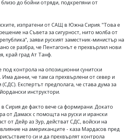
 близо до бойни отряди, подкрепяни от
ските, изпратени от САЩ в Южна Сирия. "Това е
решение на Съвета за сигурност, нито молба от
република", заяви руският заместник-министър на
но се разбра, че Пентагонът е прехвърлил нови
, край град Ат Танф.
е под контрола на опозиционни сунитски
 Има данни, че там са прехвърлени от север и
(СДС). Експертът предполага, че става дума за
 йордански инструктори.
 в Сирия де факто вече са формирани. Докато
ра от Дамаск с помощта на руски и ирански
аст от Дейр аз Зур, действат СДС, войски на
о влияние на американците - каза Мардасов пред
присъствието си и да прехвърлят контрола