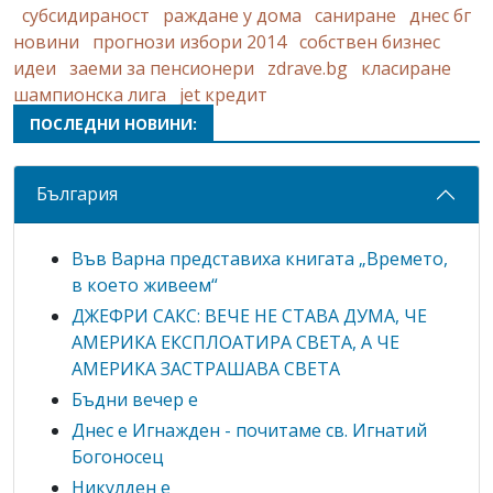
субсидираност
раждане у дома
саниране
днес бг
новини
прогнози избори 2014
собствен бизнес
идеи
заеми за пенсионери
zdrave.bg
класиране
шампионска лига
jet кредит
ПОСЛЕДНИ НОВИНИ:
България
Във Варна представиха книгата „Времето,
в което живеем“
ДЖЕФРИ САКС: ВЕЧЕ НЕ СТАВА ДУМА, ЧЕ
АМЕРИКА ЕКСПЛОАТИРА СВЕТА, А ЧЕ
АМЕРИКА ЗАСТРАШАВА СВЕТА
Бъдни вечер е
Днес е Игнажден - почитаме св. Игнатий
Богоносец
Никулден е