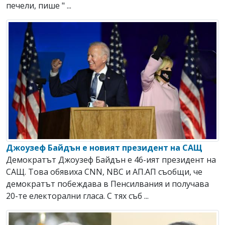
печели, пише " ...
Джоузеф Байдън е новият президент на САЩ
Демократът Джоузеф Байдън е 46-ият президент на
САЩ. Това обявиха CNN, NBC и АП.АП съобщи, че
демократът побеждава в Пенсилвания и получава
20-те електорални гласа. С тях съб ...