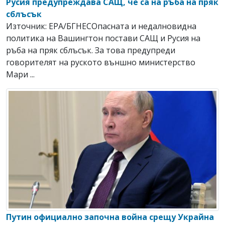
Русия предупреждава САЩ, че са на ръба на пряк
сблъсък
Източник: EPA/БГНЕСОпасната и недалновидна
политика на Вашингтон постави САЩ и Русия на
ръба на пряк сблъсък. За това предупреди
говорителят на руското външно министерство
Мари ...
Путин официално започна война срещу Украйна