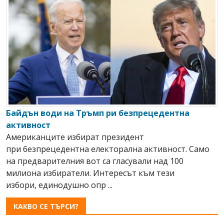
Байдън води на Тръмп ри безпрецедентна
активност
Американците избират президент
при безпрецедентна електорална активност. Само
на предварителния вот са гласували над 100
милиона избиратели. Интересът към тези
избори, единодушно опр ...
КАКВО СЕ ТЪРСИ?