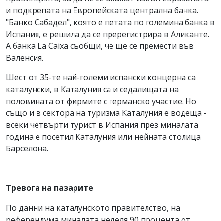
и подкрепата на Европейската централна банка.
"Банко Сабадел", която е петата по големина банка в
Испания, е решила да се пререгистрира в Аликанте.
А банка La Caixa съобщи, че ще се премести във
Валенсия.
Шест от 35-те най-големи испански концерна са
каталунски, в Каталуния са и седалищата на
половината от фирмите с германско участие. Но
също и в сектора на туризма Каталуния е водеща -
всеки четвърти турист в Испания през миналата
година е посетил Каталуния или нейната столица
Барселона.
Тревога на пазарите
По данни на каталунското правителство, на
референдума миналата неделя 90 процента от