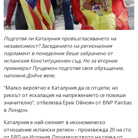
Подготвя ли Каталуния провъзгласяването на
независимост? Заседанието на регионалния
парламент в понеделник беше забранено от
испанския Конституционен съд. Но за вторник
премиерът Пучдемон подготвя свое обръщение,
напомня Дойче веле.
"Малко вероятно е Каталуния да се отцепи, но
рискът от ескалация на напрежението се повиши
значително", отбелязва Ерик Ойноян от BNP Pairbas
в Лондон.
Каталуния е най-силният в икономическо
отношение испански регион - произвежда 20 на сто
от БВП на Испания. Производството на глава от