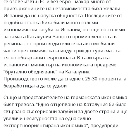
се озове извън ЕС и без евро - макар много от
привържениците на независимостта биха желали
Испания да не напуска общността. Последиците от
подобна стъпка биха били много големи
икономически загуби за Испания, но още по-големи
за самата Каталуния. Защото промишлеността в
региона - от производителите на автомобилни
части през химическата индустрия до туризма - са
тясно обвързани с еврозоната. В тази връзка
испанският министър на икономиката предрече
"брутално обедняване" на Каталуния.
Производството може да спадне с 25-30 процента, а
безработицата да се удвои.
Също и представителите на германската икономика
бият тревога. "Едно отцепване на Каталуния би било
свързано със сериозни загуби и за двете страни и ще
увеличи несигурността на една силно
експортноориентирана икономика", предупреди