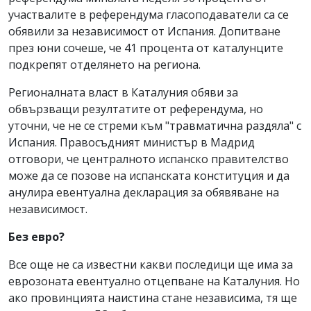
участвалите в референдума гласоподаватели са се
обявили за независимост от Испания. Допитване
през юни сочеше, че 41 процента от каталунците
подкрепят отделянето на региона.
Регионалната власт в Каталуния обяви за
обвързващи резултатите от референдума, но
уточни, че не се стреми към "травматична раздяла" с
Испания. Правосъдният министър в Мадрид
отговори, че централното испанско правителство
може да се позове на испанската конституция и да
анулира евентуална декларация за обявяване на
независимост.
Без евро?
Все още не са известни какви последици ще има за
еврозоната евентуално отцепване на Каталуния. Но
ако провинцията наистина стане независима, тя ще