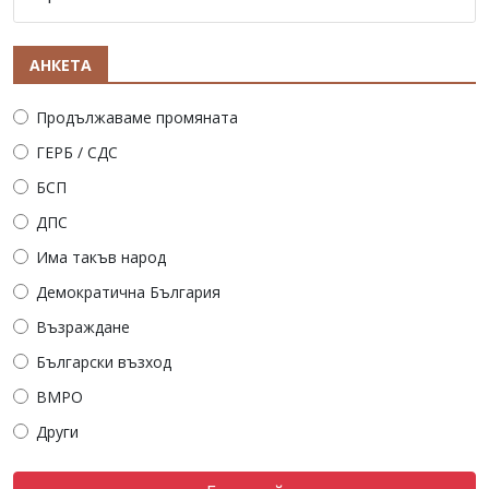
АНКЕТА
Продължаваме промяната
ГЕРБ / СДС
БСП
ДПС
Има такъв народ
Демократична България
Възраждане
Български възход
ВМРО
Други