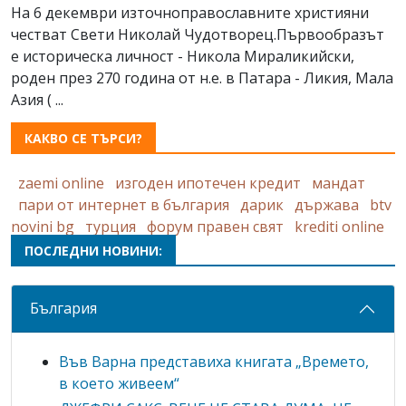
На 6 декември източноправославните християни
честват Свeти Николай Чудотворец.Първообразът
е историческа личност - Никола Мираликийски,
роден през 270 година от н.е. в Патара - Ликия, Мала
Азия ( ...
КАКВО СЕ ТЪРСИ?
zaemi online
изгоден ипотечен кредит
мандат
пари от интернет в българия
дарик
държава
btv
novini bg
турция
форум правен свят
krediti online
ПОСЛЕДНИ НОВИНИ:
България
Във Варна представиха книгата „Времето,
в което живеем“