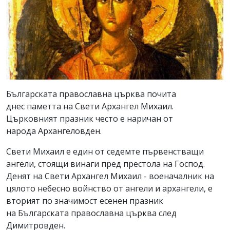
Българската православна църква почита
днес паметта на Свети Архангел Михаил.
Църковният празник често е наричан от
народа Архангеловден.
Свети Михаил е един от седемте първенстващи
ангели, стоящи винаги пред престола на Господ.
Денят на Свети Архангел Михаил - военачалник на
цялото небесно войнство от ангели и архангели, е
вторият по значимост есенен празник
на Българската православна църква след
Димитровден.