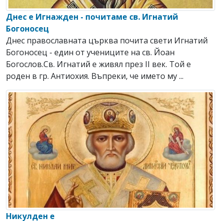
Днес е Игнажден - почитаме св. Игнатий
Богоносец
Днес православната църква почита свети Игнатий
Богоносец - един от учениците на св. Йоан
Богослов.Св. Игнатий е живял през ІІ век. Той е
роден в гр. Антиохия. Въпреки, че името му ...
Никулден е