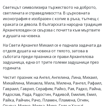
Светецът символизира тържеството на доброто,
светлината и справедливостта. В църковната
иконография е изобразен с копие в ръка, тъпчещ с
краката си дявола. В българската народна традиция
Архангеловден се свързва с почитта към мъртвите
и душата на човека.
На Свети Архангел Михаил се е паднала задачата да
отделя душата на човека от тялото, затова в
съботата преди празника се прави
Архангелова
задушница, една от трите големи задушници през
годината.
Честит празник на Ангел, Ангелина, Лина, Михаил,
Михайлина, Михаела, Мила, Милена, Рангел, Рафаил,
Гавраил, Гаврил, Серафим, Райко, Рая, Радко, Райна,
Радослав, Рада, Радостин, Радивой, Емилия, Емил,
Райка, Райчин, Рачо, Пламен, Пламена, Огнян,
Огняна, Милко, Милка, Михо, Геле и Ханка!