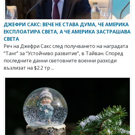
ДЖЕФРИ САКС: ВЕЧЕ НЕ СТАВА ДУМА, ЧЕ АМЕРИКА
ЕКСПЛОАТИРА СВЕТА, А ЧЕ АМЕРИКА ЗАСТРАШАВА
СВЕТА
Реч на Джефри Сакс след получването на наградата
“Танг” за “Устойчиво развитие”, в Тайван. Според
последните данни световните военни разходи
възлизат на $2.2 тр ...