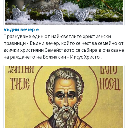
Бъдни вечер е
Празнуваме един от най-светлите християнски
празници - Бъдни вечер, който се чества семейно от
всички християни.Семейството се събира в очакване
на раждането на Божия син - Иисус Христо ...