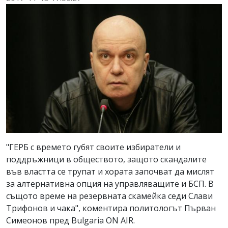
"ГЕРБ с времето губят своите избиратели и
поддръжници в обществото, защото скандалите
във властта се трупат и хората започват да мислят
за алтернативна опция на управляващите и БСП. В
същото време на резервната скамейка седи Слави
Трифонов и чака", коментира политологът Първан
Симеонов пред Bulgaria ON AIR.