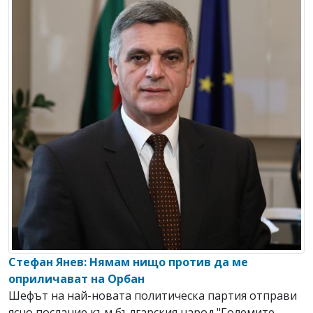
Стефан Янев: Нямам нищо против да ме
оприличават на Орбан
Шефът на най-новата политическа партия отправи
ясно послание към българския народ."Големите