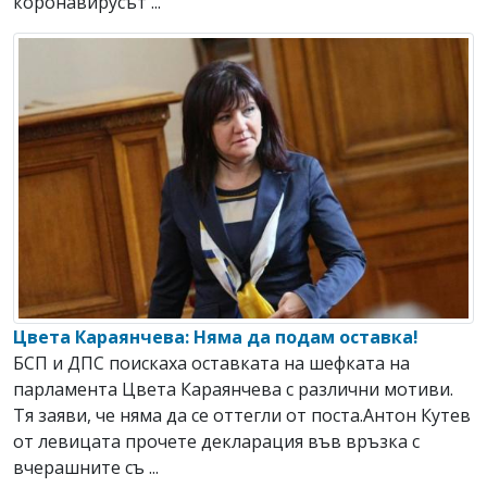
коронавирусът ...
Цвета Караянчева: Няма да подам оставка!
БСП и ДПС поискаха оставката на шефката на
парламента Цвета Караянчева с различни мотиви.
Тя заяви, че няма да се оттегли от поста.Антон Кутев
от левицата прочете декларация във връзка с
вчерашните съ ...