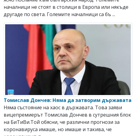
началници не стоят в столици в Европа или някъде
другаде по света. Големите началници са бъ ...
Томислав Дончев: Няма да затворим държавата
Няма състояние на хаос в държавата. Toва заяви
вицепремиерът Томислав Дончев в сутрешния блок
на БиТиВи.Той обясни, че различни прогнози за
коронавируса имаше, но имаше и такива, че