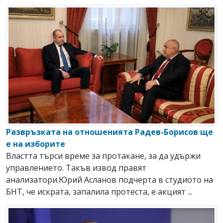
Развръзката на отношенията Радев-Борисов ще
е на изборите
Властта търси време за протакане, за да удържи
управлението. Такъв извод правят
анализатори.Юрий Асланов подчерта в студиото на
БНТ, че искрата, запалила протеста, е акцият ...