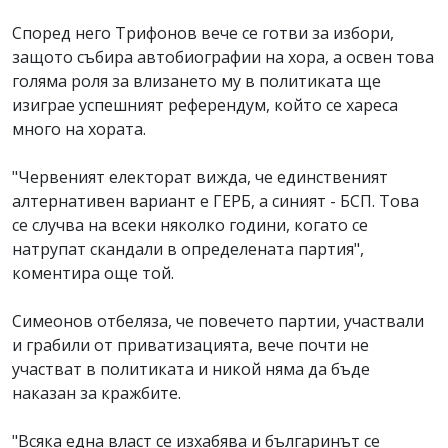
Според него Трифонов вече се готви за избори,
защото събира автобиографии на хора, а освен това
голяма роля за влизането му в политиката ще
изиграе успешният референдум, който се хареса
много на хората.
"Червеният електорат вижда, че единственият
алтернативен вариант е ГЕРБ, а синият - БСП. Това
се случва на всеки няколко години, когато се
натрупат скандали в определената партия",
коментира още той.
Симеонов отбеляза, че повечето партии, участвали
и грабили от приватизацията, вече почти не
участват в политиката и никой няма да бъде
наказан за кражбите.
"Всяка една власт се изхабява и българинът се