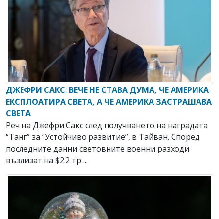
ДЖЕФРИ САКС: ВЕЧЕ НЕ СТАВА ДУМА, ЧЕ АМЕРИКА
ЕКСПЛОАТИРА СВЕТА, А ЧЕ АМЕРИКА ЗАСТРАШАВА
СВЕТА
Реч на Джефри Сакс след получването на наградата
“Танг” за “Устойчиво развитие”, в Тайван. Според
последните данни световните военни разходи
възлизат на $2.2 тр ...