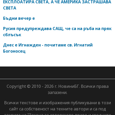
ЕКСПЛОАТИРА СВЕТА, А ЧЕ АМЕРИКА ЗАСТРАШАВА
СВЕТА
Бъдни вечер е
Русия предупреждава САЩ, че са на ръба на пряк
сблъсък
Днес е Игнажден - почитаме св. Игнатий
Богоносец
Copyright © 2010 - 2026 г. НовиниБГ. Всички права
запазени.
Всички текстове и изображения публикувани в този
сайт са собственост на техните автори и са под
закрила на "Закона за авторското право и сродните