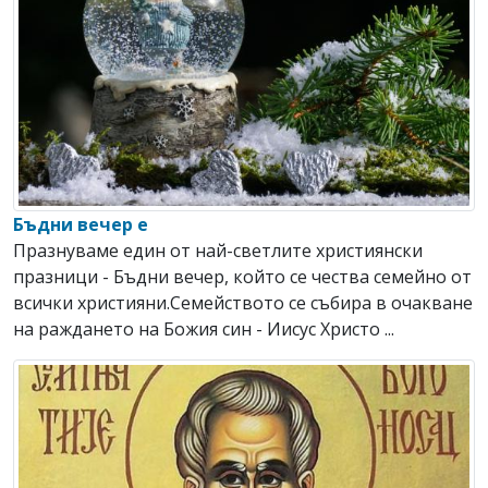
Бъдни вечер е
Празнуваме един от най-светлите християнски
празници - Бъдни вечер, който се чества семейно от
всички християни.Семейството се събира в очакване
на раждането на Божия син - Иисус Христо ...