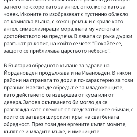
за него по-скоро като за ангел, отколкото като за
човек. Иконите го изобразяват с пустинно облекло
от камилска вълна, с кожен ремък и с криле като
ангел, символизиращи моралната му чистота и
достойнството на предтеча. В лявата си ръка държи
разгънат ръкопис, на който се чете: "Покайте се,
защото се приближава царството небесно".
В България обредното къпане за здраве на
Йордановден продължава и на Ивановден. В някои
райони на страната то дори е по-характерно за този
празник. Навсякъде обредът е за младоженците,
като действието се извършва от кума или от
девера. Затова окъпването би могло да се
разглежда като елемент от следсватбените обичаи, с
които се затваря широкият кръг на сватбената
обредност. През този ден ергените къпят момите,
къпят се и младите мъже, и имениците.