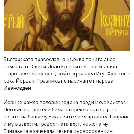
Българската православна църква почита днес
паметта на Свети Йоан Кръстител - последният
старозаветен пророк, който кръщава Исус Христос в
река Йордан. Празникът е наричан от народа
Ивановден.
Йоан се ражда половин година преди Исус Христос.
Неговите родители били на преклонна възраст,
когато на баща му Закария се явил архангел Гавраил
и му възвестил радостната вест, че жена му
Елизавета е заченала техния първороден син.