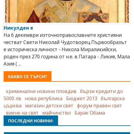
Никулден е
На 6 декември източноправославните християни
честват Свeти Николай Чудотворец.Първообразът
е историческа личност - Никола Мираликийски,
роден през 270 година от н.е. в Патара - Ликия, Мала
Азия ( ...
КАКВО СЕ ТЪРСИ?
криминални новини пловдив
бързи кредити до
5000 лв
нова република
Бюджет 2013
българска
църква
магазин детски свят
форум правен свят
виене на свят
майчинство
Барак Обама
ПОСЛЕДНИ НОВИНИ: