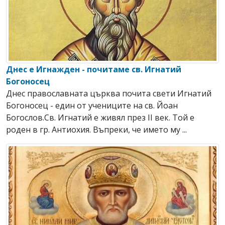
Днес е Игнажден - почитаме св. Игнатий
Богоносец
Днес православната църква почита свети Игнатий
Богоносец - един от учениците на св. Йоан
Богослов.Св. Игнатий е живял през ІІ век. Той е
роден в гр. Антиохия. Въпреки, че името му ...