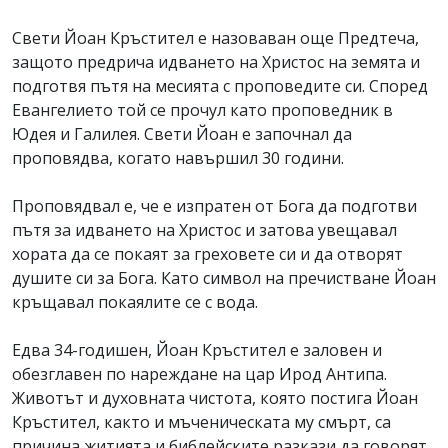
Свети Йоан Кръстител е назоваван още Предтеча,
защото предрича идването на Христос на земята и
подготвя пътя на месията с проповедите си. Според
Евангелието той се прочул като проповедник в
Юдея и Галилея. Свети Йоан е започнал да
проповядва, когато навършил 30 години.
Проповядвал е, че е изпратен от Бога да подготви
пътя за идването на Христос и затова увещавал
хората да се покаят за греховете си и да отворят
душите си за Бога. Като символ на пречистване Йоан
кръщавал покаялите се с вода.
Едва 34-годишен, Йоан Кръстител е заловен и
обезглавен по нареждане на цар Ирод Антипа.
Животът и духовната чистота, която постига Йоан
Кръстител, както и мъченическата му смърт, са
причина житията и библейските разкази да говорят