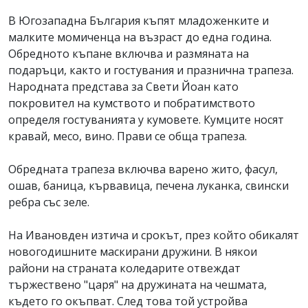
В Югозападна България къпят младоженките и
малките момиченца на възраст до една година.
Обредното къпане включва и размяната на
подаръци, както и гостувания и празнична трапеза.
Народната представа за Свети Йоан като
покровител на кумството и побратимството
определя гостуванията у кумовете. Кумците носят
кравай, месо, вино. Прави се обща трапеза.
Обредната трапеза включва варено жито, фасул,
ошав, баница, кървавица, печена луканка, свински
ребра със зеле.
На Ивановден изтича и срокът, през който обикалят
новогодишните маскирани дружини. В някои
райони на страната коледарите отвеждат
тържествено "царя" на дружината на чешмата,
където го окъпват. След това той устройва