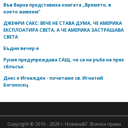
Във Варна представиха книгата „Времето, в
което живеем“
ДЖЕФРИ САКС: ВЕЧЕ НЕ СТАВА ДУМА, ЧЕ АМЕРИКА
ЕКСПЛОАТИРА СВЕТА, А ЧЕ АМЕРИКА ЗАСТРАШАВА
СВЕТА
Бъдни вечер е
Русия предупреждава САЩ, че са на ръба на пряк
сблъсък
Днес е Игнажден - почитаме св. Игнатий
Богоносец
Copyright © 2010 - 2026 г. НовиниБГ. Всички права