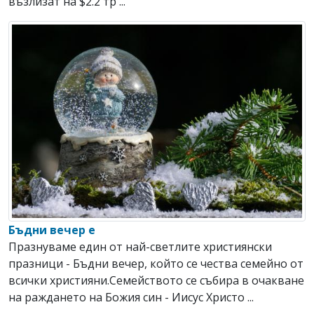
възлизат на $2.2 тр ...
Бъдни вечер е
Празнуваме един от най-светлите християнски
празници - Бъдни вечер, който се чества семейно от
всички християни.Семейството се събира в очакване
на раждането на Божия син - Иисус Христо ...