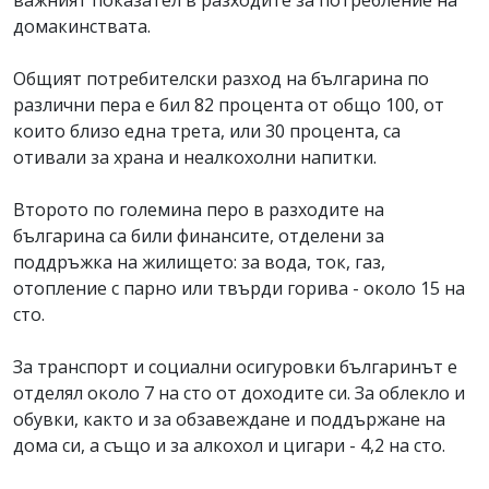
важният показател в разходите за потребление на
домакинствата.
Общият потребителски разход на българина по
различни пера е бил 82 процента от общо 100, от
които близо една трета, или 30 процента, са
отивали за храна и неалкохолни напитки.
Второто по големина перо в разходите на
българина са били финансите, отделени за
поддръжка на жилището: за вода, ток, газ,
отопление с парно или твърди горива - около 15 на
сто.
За транспорт и социални осигуровки българинът е
отделял около 7 на сто от доходите си. За облекло и
обувки, както и за обзавеждане и поддържане на
дома си, а също и за алкохол и цигари - 4,2 на сто.