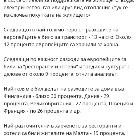
в ЕС, са отивали за поддръжката на жилището: вода,
електричество, газ или друг вид отопление /тук се
изключва покупката на жилището/.
Следващото най-голямо перо от разходите на
европейците е било за транспорт - 13 на сто. Около
12 процента европейците са харчили за храна.
Следващи по важност разходи за европейците са
били за "ресторанти и хотели" и "отдих и култура" с
дялове от около 9 процента, отчита анализът.
Най-голям е бил делът на разходите за дома във
Финландия - близо 30 процента, Дания - 29
процента, Великобритания - 27 процента, Швеция и
Франция - по 26 процента и др.
Най-разточителни в харченето за ресторанти и
хотели са били жителите на Малта - 19 процента,