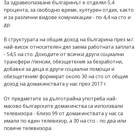
За здравеопазване българинът е отделял 5,4
процента, за свободно време, културен отдих, както
и за различни видове комуникации - по 4,4 на сто и
др.
В структурата на общия доход на българина през м.г.
най-висок относителен дял заема работната заплата
- 54,5 на сто. Доходите от всички други социални
трансфери /пенсии, обезщетения за безработни,
добавки за деца и други социални помощи и
обезщетения/ формират около 30 на сто от общия
доход на домакинствата у нас през 2017 г.
От предметите за дълготрайна употреба най-
масово българските домакинства са използвали
телевизора - близо 99 от домакинствата у нас са
имали по един телевизор, а 30 на сто - по два или
повече телевизора.