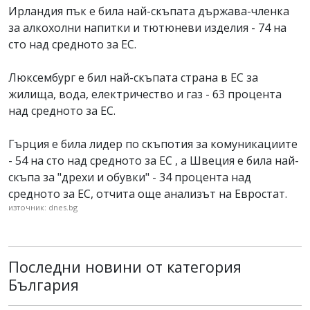
Ирландия пък е била най-скъпата държава-членка
за алкохолни напитки и тютюневи изделия - 74 на
сто над средното за ЕС.
Люксембург е бил най-скъпата страна в ЕС за
жилища, вода, електричество и газ - 63 процента
над средното за ЕС.
Гърция е била лидер по скъпотия за комуникациите
- 54 на сто над средното за ЕС , а Швеция е била най-
скъпа за "дрехи и обувки" - 34 процента над
средното за ЕС, отчита още анализът на Евростат.
източник: dnes.bg
Последни новини от категория
България