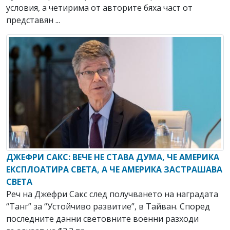
условия, а четирима от авторите бяха част от
представян ...
ДЖЕФРИ САКС: ВЕЧЕ НЕ СТАВА ДУМА, ЧЕ АМЕРИКА
ЕКСПЛОАТИРА СВЕТА, А ЧЕ АМЕРИКА ЗАСТРАШАВА
СВЕТА
Реч на Джефри Сакс след получването на наградата
“Танг” за “Устойчиво развитие”, в Тайван. Според
последните данни световните военни разходи