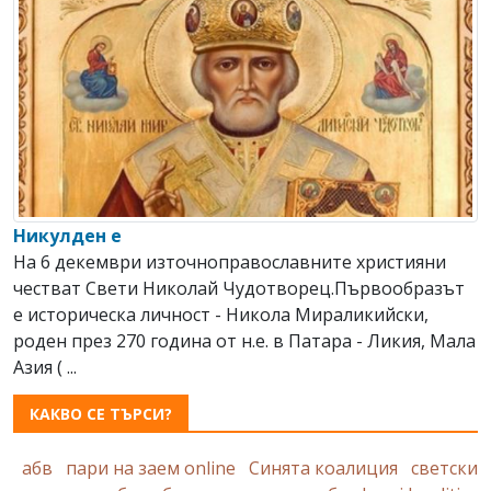
Никулден е
На 6 декември източноправославните християни
честват Свeти Николай Чудотворец.Първообразът
е историческа личност - Никола Мираликийски,
роден през 270 година от н.е. в Патара - Ликия, Мала
Азия ( ...
КАКВО СЕ ТЪРСИ?
абв
пари на заем online
Синята коалиция
светски