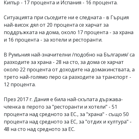
Кипър - 17 процента и Испания - 16 процента.
Ситуацията при съседите ни е следната - в Гърция
най-висок дял от 20 процента се харчат за
поддръжката на дома, около 17 процента - за храна
и 16 процента - за хотели и ресторанти.
В Румъния най-значителни /подобно на България/ са
разходите за храна - 28 на сто, за дома се харчат
около 22 процента от доходите на домакинствата, а
трето най-голямо перо са разходите за транспорт -
12 процента.
През 2017 г. Дания е била най-скъпата държава-
членка в перото за "ресторанти и хотели" - 51
процента над средното за ЕС., за "храна" - също 50
процента над средното за ЕС, за "отдих и култура" -
48 на сто над средното за ЕС.