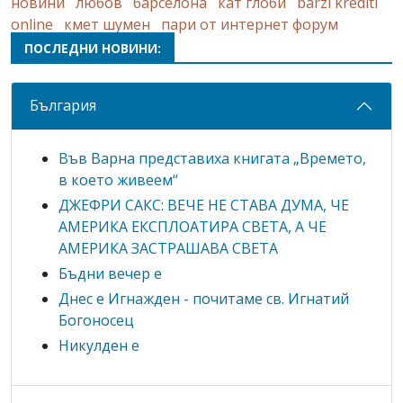
новини
любов
барселона
кат глоби
barzi krediti
online
кмет шумен
пари от интернет форум
ПОСЛЕДНИ НОВИНИ:
България
Във Варна представиха книгата „Времето,
в което живеем“
ДЖЕФРИ САКС: ВЕЧЕ НЕ СТАВА ДУМА, ЧЕ
АМЕРИКА ЕКСПЛОАТИРА СВЕТА, А ЧЕ
АМЕРИКА ЗАСТРАШАВА СВЕТА
Бъдни вечер е
Днес е Игнажден - почитаме св. Игнатий
Богоносец
Никулден е