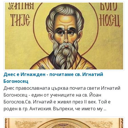
Днес е Игнажден - почитаме св. Игнатий
Богоносец
Днес православната църква почита свети Игнатий
Богоносец - един от учениците на св. Йоан
Богослов.Св. Игнатий е живял през ІІ век. Той е
роден в гр. Антиохия. Въпреки, че името му ...