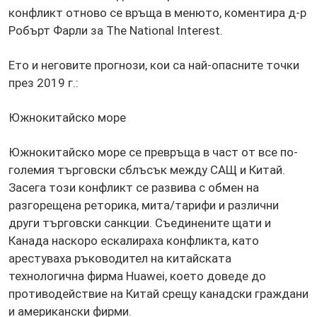
конфликт отново се връща в менюто, коментира д-р
Робърт Фарли за The National Interest.
Ето и неговите прогнози, кои са най-опасните точки
през 2019 г.:
Южнокитайско море
Южнокитайско море се превръща в част от все по-
големия търговски сблъсък между САЩ и Китай.
Засега този конфликт се развива с обмен на
разгорещена реторика, мита/тарифи и различни
други търговски санкции. Съединените щати и
Канада наскоро ескалираха конфликта, като
арестуваха ръководител на китайската
технологична фирма Huawei, което доведе до
противодействие на Китай срещу канадски граждани
и американски фирми.