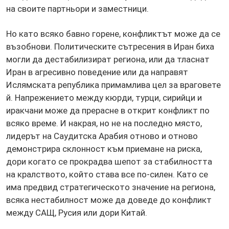
на своите партньори и заместници.
Но като всяко бавно горене, конфликтът може да се
възобнови. Политическите сътресения в Иран биха
могли да дестабилизират региона, или да тласнат
Иран в агресивно поведение или да направят
Ислямската република примамлива цел за враговете
й. Напрежението между кюрди, турци, сирийци и
иракчани може да прерасне в открит конфликт по
всяко време. И накрая, но не на последно място,
лидерът на Саудитска Арабия отново и отново
демонстрира склонност към приемане на риска,
дори когато се прокрадва шепот за стабилността
на кралството, който става все по-силен. Като се
има предвид стратегическото значение на региона,
всяка нестабилност може да доведе до конфликт
между САЩ, Русия или дори Китай.