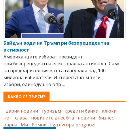
Байдън води на Тръмп ри безпрецедентна
активност
Американците избират президент
при безпрецедентна електорална активност. Само
на предварителния вот са гласували над 100
милиона избиратели. Интересът към тези
избори, единодушно опр ...
КАКВО СЕ ТЪРСИ?
дарик новини
туризъм
кредити банки
клюки
нет
слава
новините днес бтв
новини
бизнес
варна
Мит Ромни
liga evropa prognozi