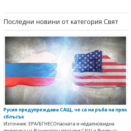
Последни новини от категория Свят
Русия предупреждава САЩ, че са на ръба на пряк
сблъсък
Източник: EPA/БГНЕСОпасната и недалновидна
политика на Вашингтон постави САЩ и Русия на