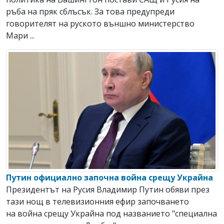
ръба на пряк сблъсък. За това предупреди
говорителят на руското външно министерство
Мари ...
Путин официално започна война срещу Украйна
Президентът на Русия Владимир Путин обяви през
тази нощ в телевизионния ефир започването
на война срещу Украйна под названието "специална