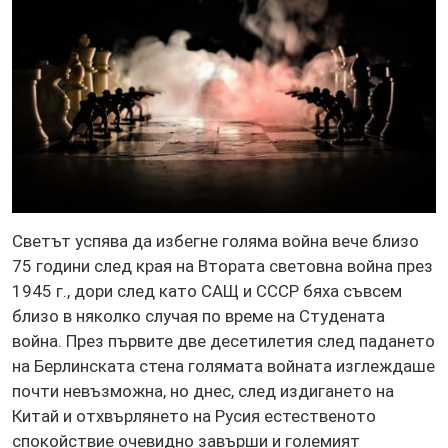
Светът успява да избегне голяма война вече близо
75 години след края на Втората световна война през
1945 г., дори след като САЩ и СССР бяха съвсем
близо в няколко случая по време на Студената
война. През първите две десетилетия след падането
на Берлинската стена голямата войната изглеждаше
почти невъзможна, но днес, след издигането на
Китай и отхвърлянето на Русия естественото
спокойствие очевидно завърши и големият