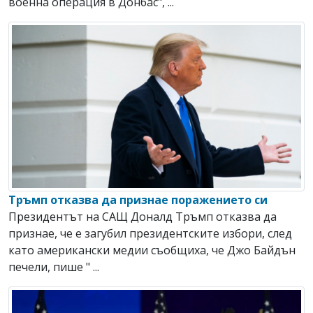
военна операция в Донбас", ...
Тръмп отказва да признае поражението си
Президентът на САЩ Доналд Тръмп отказва да
признае, че е загубил президентските избори, след
като американски медии съобщиха, че Джо Байдън
печели, пише " ...