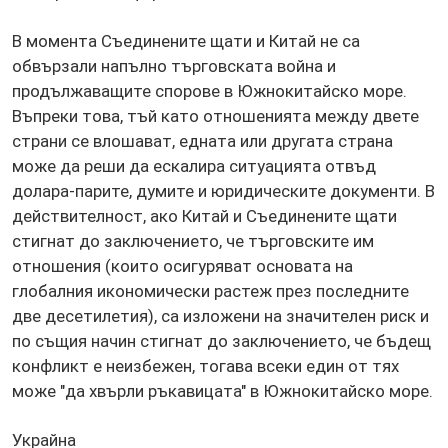
В момента Съединените щати и Китай не са
обвързали напълно търговската война и
продължаващите спорове в Южнокитайско море.
Въпреки това, тъй като отношенията между двете
страни се влошават, едната или другата страна
може да реши да ескалира ситуацията отвъд
долара-парите, думите и юридическите документи. В
действителност, ако Китай и Съединените щати
стигнат до заключението, че търговските им
отношения (които осигуряват основата на
глобалния икономически растеж през последните
две десетилетия), са изложени на значителен риск и
по същия начин стигнат до заключението, че бъдещ
конфликт е неизбежен, тогава всеки един от тях
може "да хвърли ръкавицата" в Южнокитайско море.
Украйна