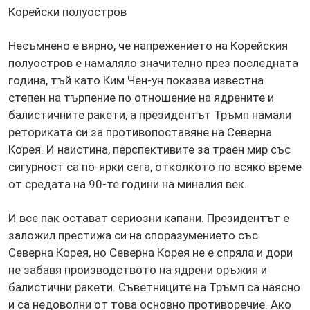
Корейски полуостров
Несъмнено е вярно, че напрежението на Корейския
полуостров е намаляло значително през последната
година, тъй като Ким Чен-ун показва известна
степен на търпение по отношение на ядрените и
балистичните ракети, а президентът Тръмп намали
реториката си за противопоставяне на Северна
Корея. И наистина, перспективите за траен мир със
сигурност са по-ярки сега, отколкото по всяко време
от средата на 90-те години на миналия век.
И все пак остават сериозни капани. Президентът е
заложил престижа си на споразумението със
Северна Корея, но Северна Корея не е спряла и дори
не забавя производството на ядрени оръжия и
балистични ракети. Съветниците на Тръмп са наясно
и са недоволни от това основно противоречие. Ако