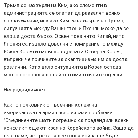
Тръмп се нахвърли на Ким, ако елементи в
администрацията се опитат да развалят всяко
споразумение, или ако Ким се нахвърли на Тръмп,
ситуацията между Вашингтон и Пхенян може да се
влоши доста бързо. Освен това нито Китай, нито
Япония са изцяло доволни с помирението между
Южна Корея и напълно ядрената Северна Корея,
въпреки че причините за скептицизма им са доста
различни. Като цяло ситуацията в Корея остава
много по-опасна от най-оптимистичните оценки.
Непредвидимост
Както полковник от военния колеж на
американската армия ясно изрази проблема:
"Съединените щати погрешно са предвидили всеки
конфликт още от края на Корейската война. Защо да
очакваме, че Третата световна война ще бъде