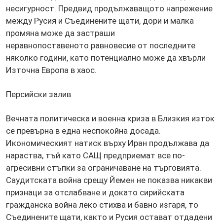
несигурност. Предвид продължаващото напрежение
между Русия и Съединените щати, дори и малка
промяна може да застраши
неравнопоставеното равновесие от последните
няколко години, като потенциално може да хвърли
Източна Европа в хаос.
Персийски залив
Вечната политическа и военна криза в Близкия изток
се превърна в една неспокойна досада.
Икономическият натиск върху Иран продължава да
нараства, тъй като САЩ предприемат все по-
агресивни стъпки за ограничаване на търговията.
Саудитската война срещу Йемен не показва никакви
признаци за отслабване и докато сирийската
гражданска война леко стихва и бавно изгаря, то
Съединените щати, както и Русия остават отдадени