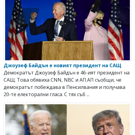
Джоузеф Байдън е новият президент на САЩ
Демократът Джоузеф Байдън е 46-ият президент на
САЩ. Това обявиха CNN, NBC и АП.АП съобщи, че
демократът побеждава в Пенсилвания и получава
20-те електорални гласа. С тях съб ...