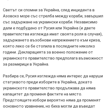
Светът си спомни за Украйна, след инцидента в
Азовско море със стрелба между кораби, завършил
със задържане на украински кораби. Независимо
дали е подбудено от Русия или Украйна (и двете
правителства изглежда имат своята роля в случая),
задържането възобнови напрежението към криза,
която леко се бе стопила в последните няколко
години. Декларацията за военно положение от
украинското правителство предполага възможност
за размирици в Украйна.
Разбира се, Русия изглежда няма интерес да наруши
статуквото преди изборите в Украйна, докато
украинското правителство продължава да няма
капацитет да променя фактите на място.
Предстоящите избори вероятно няма да променят
основното уравнение, но биха могли да въведат