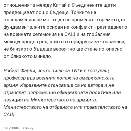
отношенията между Китай и Съединените щати
предвещават лошо бъдеще. Точките на
възпламеняване могат да се променят с времето, но
фундаменталните основи на конфликт - разпадането
на военната хегемония на САЩ и на глобалния
международен ред, който го придружава - означава,
че близкото бъдеще вероятно ще стане по-опасно
от близкото минало.
Робърт Фарли, често пише за TNI и е гостуващ
професор във военния колеж на американската
армия. Изразените становища са на автора и не
отразяват непременно официалната политика или
позиция на Министерството на армията,
Министерството на отбраната или правителството на
САЩ.
източник: news.bg