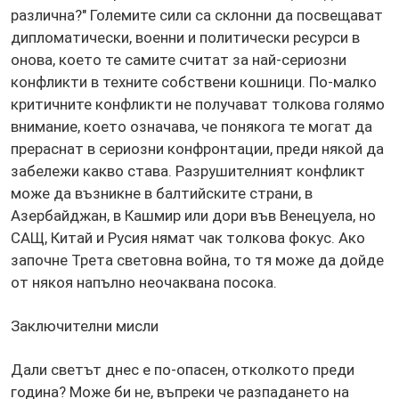
различна?" Големите сили са склонни да посвещават
дипломатически, военни и политически ресурси в
онова, което те самите считат за най-сериозни
конфликти в техните собствени кошници. По-малко
критичните конфликти не получават толкова голямо
внимание, което означава, че понякога те могат да
прераснат в сериозни конфронтации, преди някой да
забележи какво става. Разрушителният конфликт
може да възникне в балтийските страни, в
Азербайджан, в Кашмир или дори във Венецуела, но
САЩ, Китай и Русия нямат чак толкова фокус. Ако
започне Трета световна война, то тя може да дойде
от някоя напълно неочаквана посока.
Заключителни мисли
Дали светът днес е по-опасен, отколкото преди
година? Може би не, въпреки че разпадането на