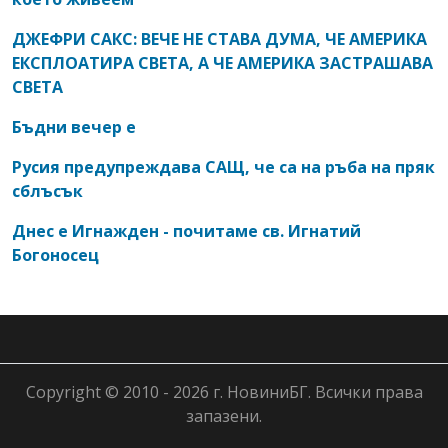
ДЖЕФРИ САКС: ВЕЧЕ НЕ СТАВА ДУМА, ЧЕ АМЕРИКА
ЕКСПЛОАТИРА СВЕТА, А ЧЕ АМЕРИКА ЗАСТРАШАВА
СВЕТА
Бъдни вечер е
Русия предупреждава САЩ, че са на ръба на пряк
сблъсък
Днес е Игнажден - почитаме св. Игнатий
Богоносец
Copyright © 2010 - 2026 г. НовиниБГ. Всички права
запазени.