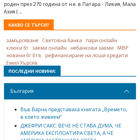
роден през 270 година от н.е. в Патара - Ликия, Мала
Азия ( ...
КАКВО СЕ ТЪРСИ?
замърсяване
Световна банка
пари онлайн
клюки бг
заеми онлайн
небанкови заеми
МВР
новини бг бтв
рефинансиране на лоши кредити
Емил Хърсев
ПОСЛЕДНИ НОВИНИ:
България
Във Варна представиха книгата „Времето,
в което живеем“
ДЖЕФРИ САКС: ВЕЧЕ НЕ СТАВА ДУМА, ЧЕ
АМЕРИКА ЕКСПЛОАТИРА СВЕТА, А ЧЕ