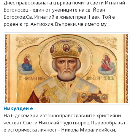
Днес православната църква почита свети Игнатий
Богоносец - един от учениците на св. Йоан
Богослов.Св. Игнатий е живял през ІІ век. Той е
роден в гр. Антиохия. Въпреки, че името му ...
Никулден е
На 6 декември източноправославните християни
честват Свeти Николай Чудотворец.Първообразът
е историческа личност - Никола Мираликийски,