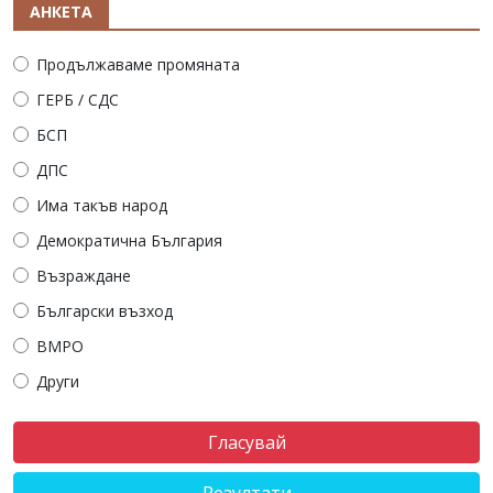
АНКЕТА
Продължаваме промяната
ГЕРБ / СДС
БСП
ДПС
Има такъв народ
Демократична България
Възраждане
Български възход
ВМРО
Други
Резултати