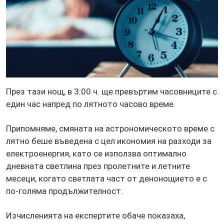
През тази нощ, в 3:00 ч. ще превъртим часовниците с
един час напред по лятното часово време.
Припомняме, смяната на астрономическото време с
лятно беше въведена с цел икономия на разходи за
електроенергия, като се използва оптимално
дневната светлина през пролетните и летните
месеци, когато светлата част от денонощието е с
по-голяма продължителност.
Изчисленията на експертите обаче показаха,