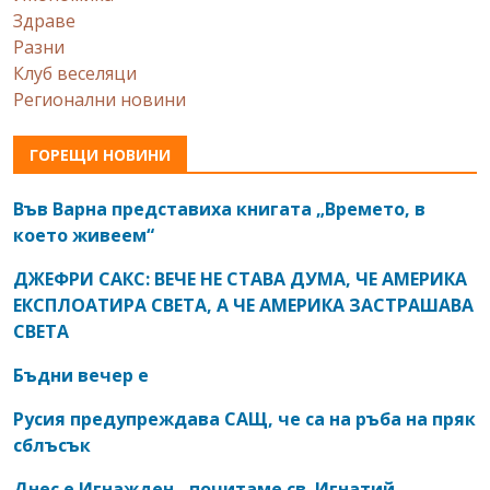
Здраве
Разни
Клуб веселяци
Регионални новини
ГОРЕЩИ НОВИНИ
Във Варна представиха книгата „Времето, в
което живеем“
ДЖЕФРИ САКС: ВЕЧЕ НЕ СТАВА ДУМА, ЧЕ АМЕРИКА
ЕКСПЛОАТИРА СВЕТА, А ЧЕ АМЕРИКА ЗАСТРАШАВА
СВЕТА
Бъдни вечер е
Русия предупреждава САЩ, че са на ръба на пряк
сблъсък
Днес е Игнажден - почитаме св. Игнатий