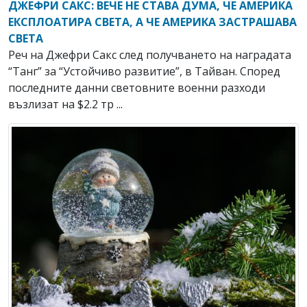
ДЖЕФРИ САКС: ВЕЧЕ НЕ СТАВА ДУМА, ЧЕ АМЕРИКА
ЕКСПЛОАТИРА СВЕТА, А ЧЕ АМЕРИКА ЗАСТРАШАВА
СВЕТА
Реч на Джефри Сакс след получването на наградата
“Танг” за “Устойчиво развитие”, в Тайван. Според
последните данни световните военни разходи
възлизат на $2.2 тр ...