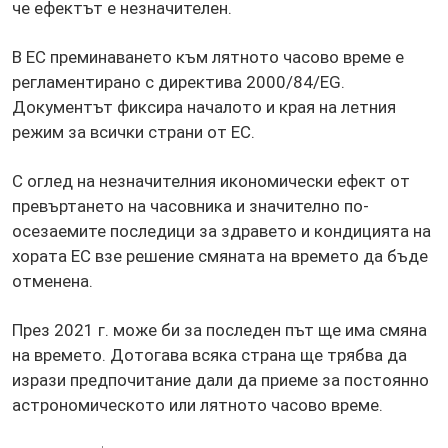
че ефектът е незначителен.
В ЕС преминаването към лятното часово време е
регламентирано с директива 2000/84/EG.
Документът фиксира началото и края на летния
режим за всички страни от ЕС.
С оглед на незначителния икономически ефект от
превъртането на часовника и значително по-
осезаемите последици за здравето и кондицията на
хората ЕС взе решение смяната на времето да бъде
отменена.
През 2021 г. може би за последен път ще има смяна
на времето. Дотогава всяка страна ще трябва да
изрази предпочитание дали да приеме за постоянно
астрономическото или лятното часово време.