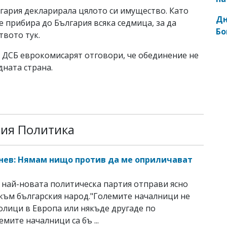
лгария декларирала цялото си имущество. Като
Дн
 прибира до България всяка седмица, за да
Бо
твото тук.
с ДСБ еврокомисарят отговори, че обединение не
дната страна.
рия Политика
нев: Нямам нищо против да ме оприличават
най-новата политическа партия отправи ясно
към българския народ."Големите началници не
толици в Европа или някъде другаде по
емите началници са бъ ...