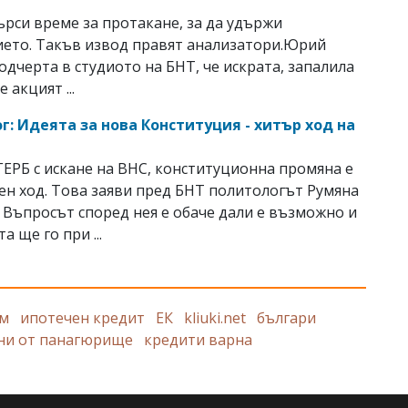
е
ърси време за протакане, за да удържи
ето. Такъв извод правят анализатори.Юрий
одчерта в студиото на БНТ, че искрата, запалила
е акцият ...
г: Идеята за нова Конституция - хитър ход на
ГЕРБ с искане на ВНС, конституционна промяна е
ен ход. Това заяви пред БНТ политологът Румяна
 Въпросът според нея е обаче дали е възможно и
а ще го при ...
ум
ипотечен кредит
ЕК
kliuki.net
българи
ни от панагюрище
кредити варна