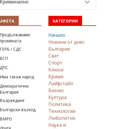
Криминално
АНКЕТА
КАТЕГОРИИ
Продължаваме
Начало
промяната
Новини от днес
България
ГЕРБ / СДС
Свят
БСП
Спорт
ДПС
Клюки
Крими
Има такъв народ
Лайфстайл
Демократична
Бизнес
България
Култура
Възраждане
Политика
Български възход
Технологии
Любопитно
ВМРО
Наука и
Други