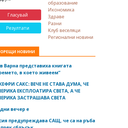
образование
Икономика
Здраве
Разни
Резултати
Клуб веселяци
Регионални новини
ГОРЕЩИ НОВИНИ
в Варна представиха книгата
ремето, в което живеем“
ЕФРИ САКС: ВЕЧЕ НЕ СТАВА ДУМА, ЧЕ
ЕРИКА ЕКСПЛОАТИРА СВЕТА, А ЧЕ
ЕРИКА ЗАСТРАШАВА СВЕТА
дни вечер е
сия предупреждава САЩ, че са на ръба
 пряк сблъсък