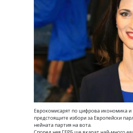
Еврокомисарят по цифрова икономика и о
предстоящите избори за Европейски пар
нейната партия на вота.
Според нея ГЕРБ ще вкарат най-много ев