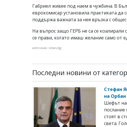
Габриел живее под наем в чужбина. В Бъ
еврокомисар установила практиката да се
поддържа важната за нея връзка с общес
На въпрос защо ГЕРБ не са се коалирали 
се прави, когато имаш желание само от е
източник: news.bg
Последни новини от катего
Стефан Я
на Орбан
Шефът на 
послание 
стоят в с
света. Гол