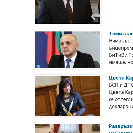
Томислав
Няма съст
вицепрем
БиТиВи.То
имаше, но
Цвета Ка
БСП и ДПС
Цвета Кар
се оттегл
деклараци
Развръзк