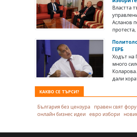
изборит
Властта т
управлени
Асланов п
протеста, 
Политоло
ГЕРБ
Ходът на 
много сил
Коларова.
дали хорат
КАКВО СЕ ТЪРСИ?
България без цензура
правен свят фор
онлайн бизнес идеи
евро избори
нови