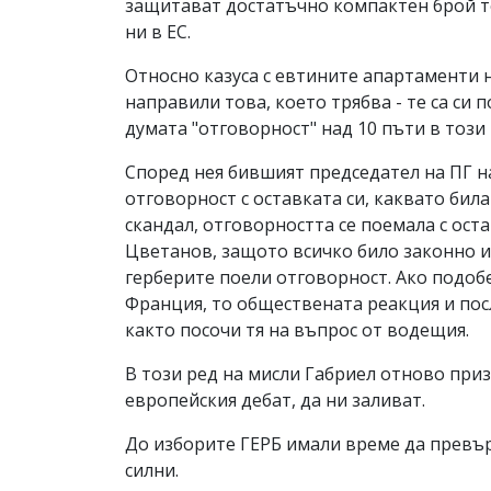
защитават достатъчно компактен брой те
ни в ЕС.
Относно казуса с евтините апартаменти н
направили това, което трябва - те са си
думата "отговорност" над 10 пъти в този
Според нея бившият председател на ПГ н
отговорност с оставката си, каквато бил
скандал, отговорността се поемала с оста
Цветанов, защото всичко било законно и
герберите поели отговорност. Ако подобе
Франция, то обществената реакция и по
както посочи тя на въпрос от водещия.
В този ред на мисли Габриел отново приз
европейския дебат, да ни заливат.
До изборите ГЕРБ имали време да превърн
силни.