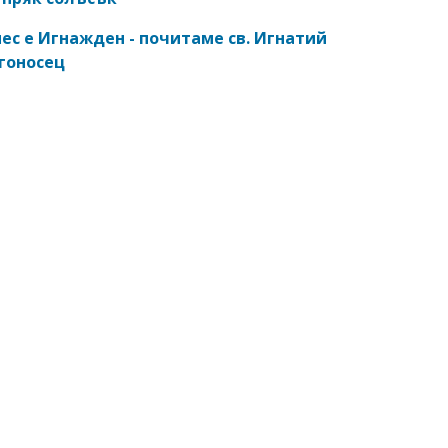
ес е Игнажден - почитаме св. Игнатий
гоносец