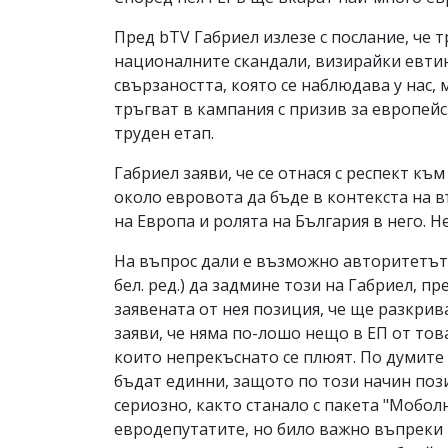
Пред bTV Габриел излезе с послание, че 
националните скандали, визирайки евтин
свързаността, която се наблюдава у нас,
тръгват в кампания с призив за европей
труден етап.
Габриел заяви, че се отнася с респект къ
около евровота да бъде в контекста на 
на Европа и ролята на България в него. 
На въпрос дали е възможно авторитетът 
бел. ред.) да задмине този на Габриел, 
заявената от нея позиция, че ще разкрив
заяви, че няма по-лошо нещо в ЕП от тов
които непрекъснато се плюят. По думите 
бъдат единни, защото по този начин поз
сериозно, както станало с пакета "Мобол
евродепутатите, но било важно въпреки т