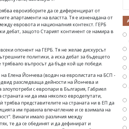
трябва евроизборите да се диференцират от
ите апартаменти на властта. Тя е изненадана от
 между евровота и националния контекст. ГЕРБ
ски дебат, защото Старият континент се намира в
м всеки опонент на ГЕРБ. Тя не желае дискурсът
вътрешните политики, а иска дебат за бъдещето
Не трябвало въпросът да бъде кой ще победи.
на Елена Йончева (водач на евролистата на БСП -
предвид разследваща дейности на Йончева и
а злоупотреби с европари в България, Габриел
а страната ни да има няколко евродепутати,
ѝ трябва представителите на страната ни в ЕП да
ицията им правила впечатление и се взимала на
ност". Винаги имало различия между
ях, те да се обединят и да дефинират и