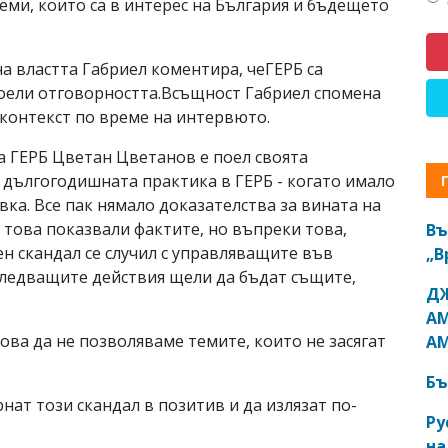
ми, които са в интерес на България и бъдещето
а властта Габриел коментира, чеГЕРБ са
 поели отговорността.Всъщност Габриел спомена
 контекст по време на интервюто.
а ГЕРБ Цветан Цветанов е поел своята
а дългогодишната практика в ГЕРБ - когато имало
вка. Все пак нямало доказателства за вината на
 това показвали фактите, но въпреки това,
Въ
н скандал се случил с управляващите във
„В
следващите действия щели да бъдат същите,
ДЖ
АМ
ова да не позволяваме темите, които не засягат
АМ
Бъ
ат този скандал в позитив и да излязат по-
Ру
на