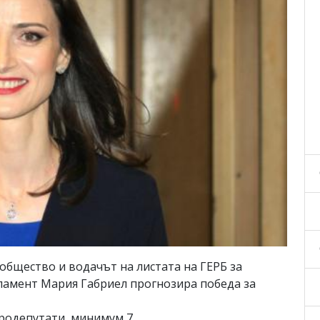
бщество и водачът на листата на ГЕРБ за
ламент Мария Габриел прогнозира победа за
родепутати, минимум 7.