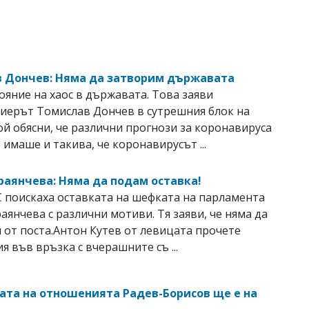
 Дончев: Няма да затворим държавата
ояние на хаос в държавата. Toва заяви
иерът Томислав Дончев в сутрешния блок на
й обясни, че различни прогнози за коронавируса
 имаше и такива, че коронавирусът ...
раянчева: Няма да подам оставка!
 поискаха оставката на шефката на парламента
аянчева с различни мотиви. Тя заяви, че няма да
и от поста.Антон Кутев от левицата прочете
я във връзка с вчерашните съ ...
ата на отношенията Радев-Борисов ще е на