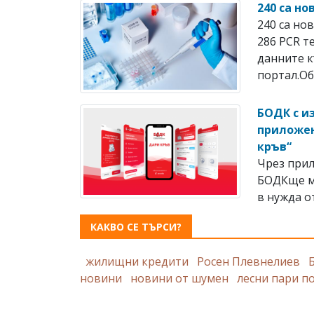
240 са н
240 са но
286 PCR т
данните 
портал.Об
БОДК с и
приложен
кръв“
Чрез прил
БОДКще мо
в нужда о
КАКВО СЕ ТЪРСИ?
жилищни кредити
Росен Плевнелиев
новини
новини от шумен
лесни пари п