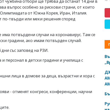
от чужбина отбори ще трябва да останат 14 дни в
тава въпрос особено за рискови страни, от които
 Олимпиадата от Южна Корея, Иран, Италия.
ат по-твърди или меки решения според
че има потвърдени случаи на коронавирус. Там се
ски градини, ако имам потвърден случай.
 дни със заповед на РЗИ.
Въ
а и персонал в детски градини и училища с
„В
ДЖ
ншни лица в домове за деца, възрастни и хора с
АМ
АМ
ояви - отменят конгреси, конференции, научни
Бъ
Ру
щите.
на