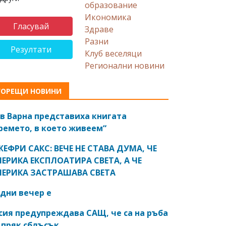
образование
Икономика
Здраве
Разни
Резултати
Клуб веселяци
Регионални новини
ГОРЕЩИ НОВИНИ
в Варна представиха книгата
ремето, в което живеем“
ЕФРИ САКС: ВЕЧЕ НЕ СТАВА ДУМА, ЧЕ
ЕРИКА ЕКСПЛОАТИРА СВЕТА, А ЧЕ
ЕРИКА ЗАСТРАШАВА СВЕТА
дни вечер е
сия предупреждава САЩ, че са на ръба
 пряк сблъсък