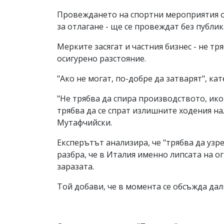
Провеждането на спортни мероприятия о
за отлагане - ще се провеждат без публик
Мерките засягат и частния бизнес - не тря
осигурено разстояние.
"Ако не могат, по-добре да затварят", ка
"Не трябва да спира производството, ик
трябва да се спрат излишните ходения на
Мутафчийски.
Експерътът анализира, че "трябва да узре
разбра, че в Италия именно липсата на о
заразата.
Той добави, че в момента се обсъжда да