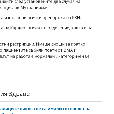
иенти след установените два случая на
Венцислав Мутафчийски.
са изпълнени всички препоръки на РЗИ.
а на Кардиологичното отделение, както и на
естни рестрикции. Имаше снощи за кратко
о пациентите са били поети от ВМА и
мът на работа е нормален", категоричен бе
рия Здраве
олниците никога не са имали готовност за