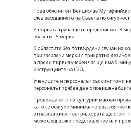
Това обясни ген. Венцислав Мутафчийски,
след заседанието на Съвета по сигурност
В първата група ще се предприемат 8 ме
области - 5 мерки.
В областите без потвърдени случаи на к
при засилени мерки с трикратна дезинфе
а преди първия учебен час ще има 5-мин
инструкциите на СЗО.
Учениците и персоналът със симптоми на
персоналът трябва да е с повишена бдите
Провеждането на културни масови прояви
като се осигури минимално разстояние п
отнася за кина, театри, хората ще стоят 
може след всяко представление или прож