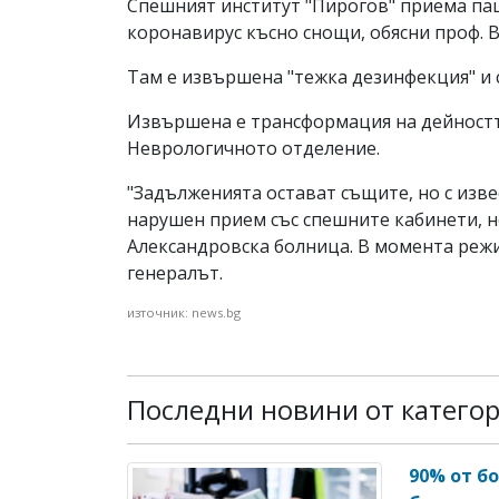
Спешният институт "Пирогов" приема пац
коронавирус късно снощи, обясни проф. 
Там е извършена "тежка дезинфекция" и 
Извършена е трансформация на дейностт
Неврологичното отделение.
"Задълженията остават същите, но с изв
нарушен прием със спешните кабинети, н
Александровска болница. В момента режи
генералът.
източник: news.bg
Последни новини от катего
90% от б