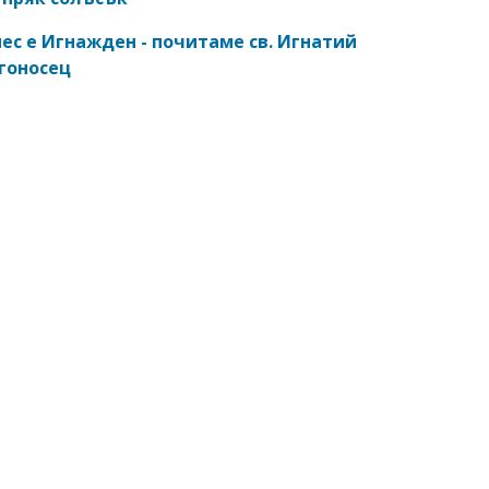
ес е Игнажден - почитаме св. Игнатий
гоносец