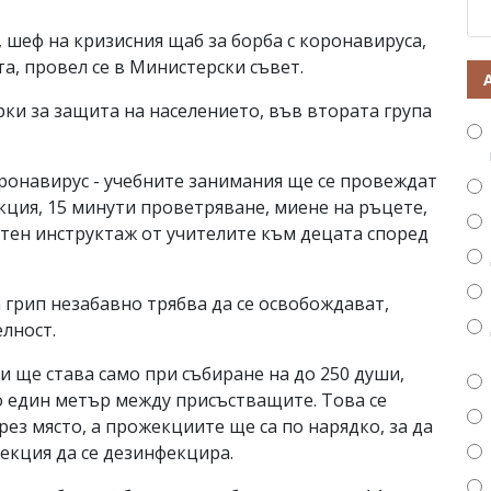
 шеф на кризисния щаб за борба с коронавируса,
та, провел се в Министерски съвет.
рки за защита на населението, във втората група
оронавирус - учебните занимания ще се провеждат
кция, 15 минути проветряване, миене на ръцете,
утен инструктаж от учителите към децата според
 грип незабавно трябва да се освобождават,
лност.
 ще става само при събиране на до 250 души,
о един метър между присъстващите. Това се
през място, а прожекциите ще са по нарядко, за да
екция да се дезинфекцира.