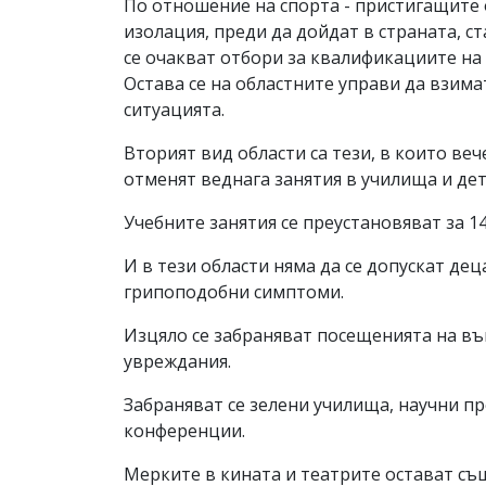
По отношение на спорта - пристигащите 
изолация, преди да дойдат в страната, с
се очакват отбори за квалификациите на
Остава се на областните управи да взим
ситуацията.
Вторият вид области са тези, в които ве
отменят веднага занятия в училища и дет
Учебните занятия се преустановяват за 14
И в тези области няма да се допускат дец
грипоподобни симптоми.
Изцяло се забраняват посещенията на въ
увреждания.
Забраняват се зелени училища, научни пр
конференции.
Мерките в кината и театрите остават съ