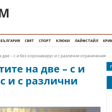
OM
БЪЛГАРИЯ
СВЯТ
СПОРТ
КЛЮКИ
ЛАЙФСТАЙЛ
КРИ
 две – с и без коронавирус и с различни ограничения
ите на две – с и
с и с различни