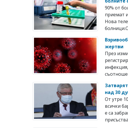
болните с
90% от бо
приемат и
Нова теле
болници.Ок
Взривообр
жертви
През изми
регистрир
инфекция,
съотношени
Затварят
над 30 д
От утре 1
всички ба
е са забр
присъства