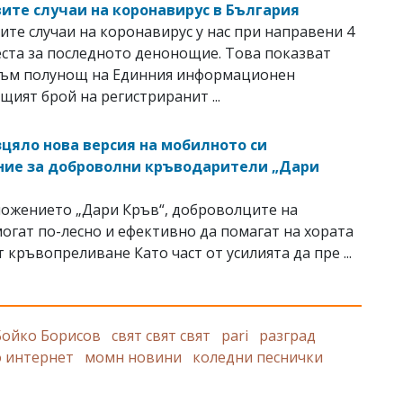
овите случаи на коронавирус в България
вите случаи на коронавирус у нас при направени 4
еста за последното денонощие. Това показват
към полунощ на Единния информационен
щият брой на регистриранит ...
зцяло нова версия на мобилното си
ие за доброволни кръводарители „Дари
ожението „Дари Кръв“, доброволците на
гат по-лесно и ефективно да помагат на хората
т кръвопреливане Като част от усилията да пре ...
Бойко Борисов
свят свят свят
pari
разград
о интернет
момн новини
коледни песнички