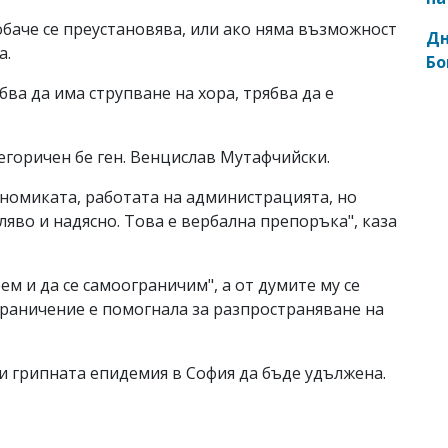
баче се преустановява, или ако няма възможност
Дн
а.
Бо
бва да има струпване на хора, трябва да е
тегоричен бе ген. Венцислав Мутафчийски.
ономиката, работата на администрацията, но
ляво и надясно. Това е вербална препоръка", каза
ем и да се самоограничим", а от думите му се
граничение е помогнала за разпространяване на
ли грипната епидемия в София да бъде удължена.