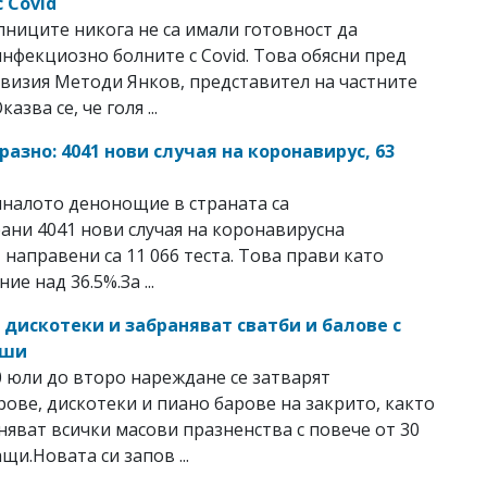
 Covid
лниците никога не са имали готовност да
нфекциозно болните с Covid. Това обясни пред
визия Методи Янков, представител на частните
азва се, че голя ...
азно: 4041 нови случая на коронавирус, 63
налото денонощие в страната са
ани 4041 нови случая на коронавирусна
 направени са 11 066 теста. Това прави като
е над 36.5%.За ...
 дискотеки и забраняват сватби и балове с
уши
0 юли до второ нареждане се затварят
рове, дискотеки и пиано барове на закрито, както
аняват всички масови празненства с повече от 30
щи.Новата си запов ...