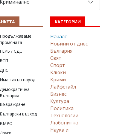
Криминално
АНКЕТА
КАТЕГОРИИ
Продължаваме
Начало
промяната
Новини от днес
България
ГЕРБ / СДС
Свят
БСП
Спорт
ДПС
Клюки
Крими
Има такъв народ
Лайфстайл
Демократична
Бизнес
България
Култура
Възраждане
Политика
Български възход
Технологии
Любопитно
ВМРО
Наука и
Други