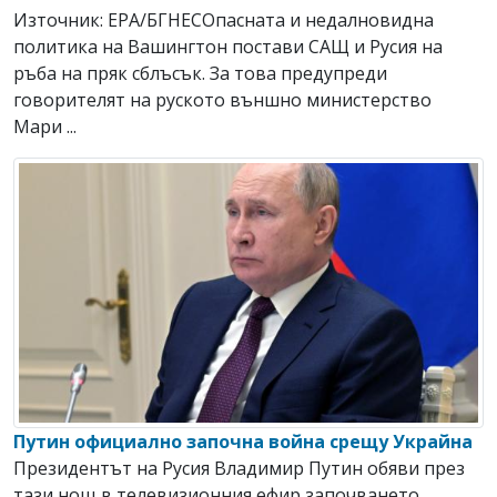
Източник: EPA/БГНЕСОпасната и недалновидна
политика на Вашингтон постави САЩ и Русия на
ръба на пряк сблъсък. За това предупреди
говорителят на руското външно министерство
Мари ...
Путин официално започна война срещу Украйна
Президентът на Русия Владимир Путин обяви през
тази нощ в телевизионния ефир започването