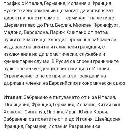
трафик с Италия, Германия, Испания и Франция.
Руските авиокомпании ще могат да изпълняват
директни полети само от терминал F на летище
Шереметиево до Рим, Берлин, Мюнхен, Франкфурт,
Мадрид, Барселона, Париж. Считано от петък,
руските власти ще въведат временна забрана за
издаване на визи на италиански граждани, с
изключение на дипломатически, служебни и
хуманитарни случаи. В Русия са спрени граничните
пунктове за чужденци, пристигащи от Италия.
Ограничението не се прилага за граждани на
държави-членки на Евразийския икономически съюз.
Италия
: Забранено е пътуването от и за Италия,
Швейцария, Франция, Германия, Испания, Китай вкл.
Хонконг, Сингапур, Япония, Иран, Южна Корея.
Забранени са полетите от и до Италия, Швейцария,
Франция, Германия, Испания Разрешени са