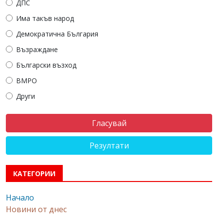
ДПС
Има такъв народ
Демократична България
Възраждане
Български възход
ВМРО
Други
Резултати
КАТЕГОРИИ
Начало
Новини от днес