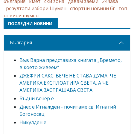
българия
кмет
ски зона
давам заеми
244asa
резултати избори Шумен
спортни новини бг
топ
новини шумен
ПОСЛЕДНИ НОВИНИ:
България
Във Варна представиха книгата „Времето,
в което живеем“
ДЖЕФРИ САКС: ВЕЧЕ НЕ СТАВА ДУМА, ЧЕ
АМЕРИКА ЕКСПЛОАТИРА СВЕТА, А ЧЕ
АМЕРИКА ЗАСТРАШАВА СВЕТА
Бъдни вечер е
Днес е Игнажден - почитаме св. Игнатий
Богоносец
Никулден е