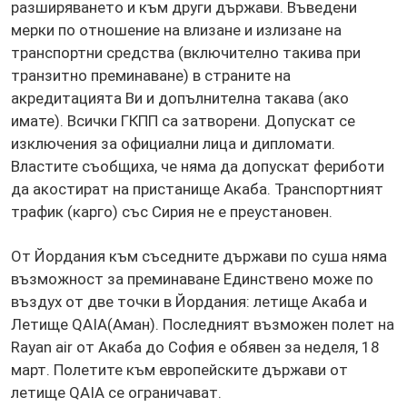
разширяването и към други държави. Въведени
мерки по отношение на влизане и излизане на
транспортни средства (включително такива при
транзитно преминаване) в страните на
акредитацията Ви и допълнителна такава (ако
имате). Всички ГКПП са затворени. Допускат се
изключения за официални лица и дипломати.
Властите съобщиха, че няма да допускат фериботи
да акостират на пристанище Акаба. Транспортният
трафик (карго) със Сирия не е преустановен.
От Йордания към съседните държави по суша няма
възможност за преминаване Единствено може по
въздух от две точки в Йордания: летище Акаба и
Летище QAIA(Аман). Последният възможен полет на
Rayan air от Акаба до София е обявен за неделя, 18
март. Полетите към европейските държави от
летище QAIA се ограничават.