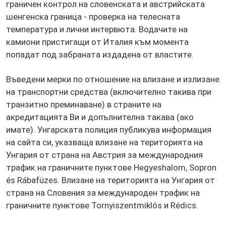
граничен контрол на словенската и австрийската
шенгенска граница - проверка на телесната
температура и лични интервюта. Водачите на
камиони пристигащи от Италия към момента
попадат под забраната издадена от властите.
Въведени мерки по отношение на влизане и излизане
на транспортни средства (включително такива при
транзитно преминаване) в страните на
акредитацията Ви и допълнителна такава (ако
имате). Унгарската полиция публикува информация
на сайта си, указваща влизане на територията на
Унгария от страна на Австрия за международния
трафик на граничните пунктове Hegyeshalom, Sopron
és Rábafüzes. Влизане на територията на Унгария от
страна на Словения за международен трафик на
граничните пунктове Tornyiszentmiklós и Rédics.