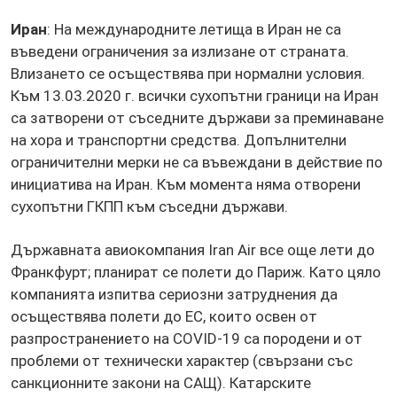
Иран
: На международните летища в Иран не са
въведени ограничения за излизане от страната.
Влизането се осъществява при нормални условия.
Към 13.03.2020 г. всички сухопътни граници на Иран
са затворени от съседните държави за преминаване
на хора и транспортни средства. Допълнителни
ограничителни мерки не са въвеждани в действие по
инициатива на Иран. Към момента няма отворени
сухопътни ГКПП към съседни държави.
Държавната авиокомпания Iran Air все още лети до
Франкфурт; планират се полети до Париж. Като цяло
компанията изпитва сериозни затруднения да
осъществява полети до ЕС, които освен от
разпространението на COVID-19 са породени и от
проблеми от технически характер (свързани със
санкционните закони на САЩ). Катарските