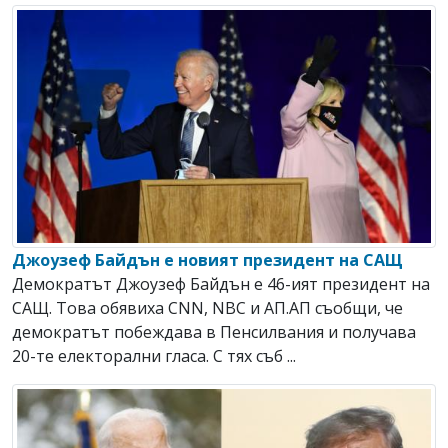
Джоузеф Байдън е новият президент на САЩ
Демократът Джоузеф Байдън е 46-ият президент на
САЩ. Това обявиха CNN, NBC и АП.АП съобщи, че
демократът побеждава в Пенсилвания и получава
20-те електорални гласа. С тях съб ...