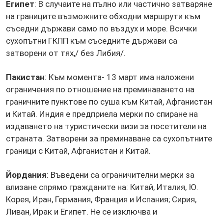
Египет
: В случаите на пълно или частично затваряне
на границите възможните обходни маршрути към
съседни държави само по въздух и море. Всички
сухопътни ГКПП към съседните държави са
затворени от тях,/ без Либия/.
Пакистан
: Към момента- 13 март има наложени
ограничения по отношение на преминаването на
граничните пунктове по суша към Китай, Афганистан
и Китай. Индия е предприела мерки по спиране на
издаването на туристически визи за посетители на
страната. Затворени за преминаване са сухопътните
граници с Китай, Афганистан и Китай.
Йордания
: Въведени са ограничителни мерки за
влизане спрямо гражданите на: Китай, Италия, Ю.
Корея, Иран, Германия, Франция и Испания; Сирия,
Ливан, Ирак и Египет. Не се изключва и