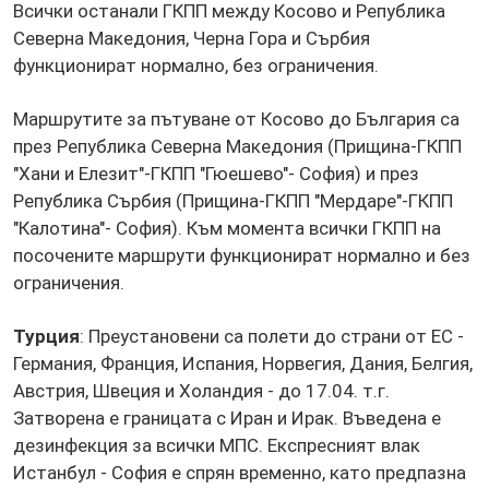
Всички останали ГКПП между Косово и Република
Северна Македония, Черна Гора и Сърбия
функционират нормално, без ограничения.
Маршрутите за пътуване от Косово до България са
през Република Северна Македония (Прищина-ГКПП
"Хани и Елезит"-ГКПП "Гюешево"- София) и през
Република Сърбия (Прищина-ГКПП "Мердаре"-ГКПП
"Калотина"- София). Към момента всички ГКПП на
посочените маршрути функционират нормално и без
ограничения.
Турция
: Преустановени са полети до страни от ЕС -
Германия, Франция, Испания, Норвегия, Дания, Белгия,
Австрия, Швеция и Холандия - до 17.04. т.г.
Затворена е границата с Иран и Ирак. Въведена е
дезинфекция за всички МПС. Експресният влак
Истанбул - София е спрян временно, като предпазна