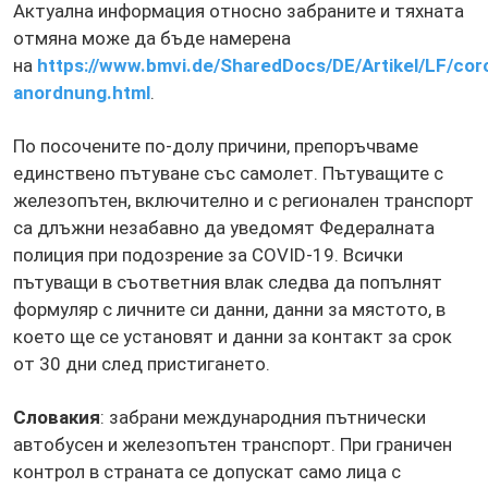
Актуална информация относно забраните и тяхната
отмяна може да бъде намерена
на
https://www.bmvi.de/SharedDocs/DE/Artikel/LF/cor
anordnung.html
.
По посочените по-долу причини, препоръчваме
единствено пътуване със самолет. Пътуващите с
железопътен, включително и с регионален транспорт
са длъжни незабавно да уведомят Федералната
полиция при подозрение за COVID-19. Всички
пътуващи в съответния влак следва да попълнят
формуляр с личните си данни, данни за мястото, в
което ще се установят и данни за контакт за срок
от 30 дни след пристигането.
Словакия
: забрани международния пътнически
автобусен и железопътен транспорт. При граничен
контрол в страната се допускат само лица с