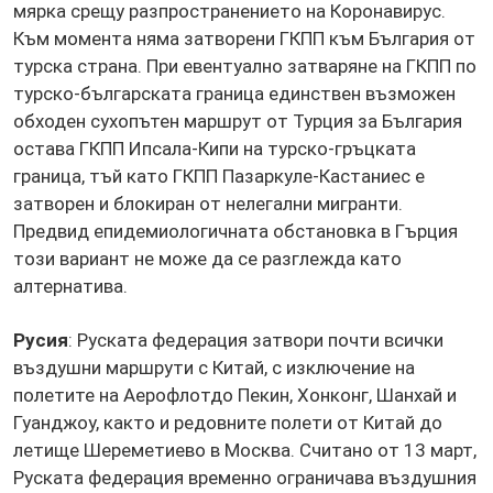
мярка срещу разпространението на Коронавирус.
Към момента няма затворени ГКПП към България от
турска страна. При евентуално затваряне на ГКПП по
турско-българската граница единствен възможен
обходен сухопътен маршрут от Турция за България
остава ГКПП Ипсала-Кипи на турско-гръцката
граница, тъй като ГКПП Пазаркуле-Кастаниес е
затворен и блокиран от нелегални мигранти.
Предвид епидемиологичната обстановка в Гърция
този вариант не може да се разглежда като
алтернатива.
Русия
: Руската федерация затвори почти всички
въздушни маршрути с Китай, с изключение на
полетите на Аерофлотдо Пекин, Хонконг, Шанхай и
Гуанджоу, както и редовните полети от Китай до
летище Шереметиево в Москва. Считано от 13 март,
Руската федерация временно ограничава въздушния