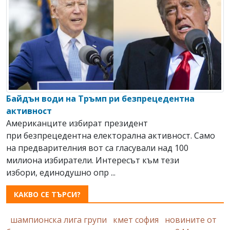
Байдън води на Тръмп ри безпрецедентна
активност
Американците избират президент
при безпрецедентна електорална активност. Само
на предварителния вот са гласували над 100
милиона избиратели. Интересът към тези
избори, единодушно опр ...
КАКВО СЕ ТЪРСИ?
шампионска лига групи
кмет софия
новините от