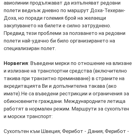
авиолинии продължават да изпълняват редовни
полети веднъж дневно по маршрут Доха-Техеран-
Доха, но поради големия брой на желаещи
закупуването на билети е силно затруднено.
Предвид тези проблеми за ползването на редовни
полети най-удачно би било организирането на
специализиран полет.
Норвегия
: Въведени мерки по отношение на влизане
и излизане на транспортни средства (включително
такива при транзитно преминаване) в страните на
акредитацията Ви и допълнителна такава (ако
имате).Не са въведени рестрикции и ограничения за
обикновените граждани. Международните летища
работят в нормален режим. Маршрути за сухопътен
и морски транспорт:
Сухопътен към Швеция; Ферибот - Дания; Ферибот -