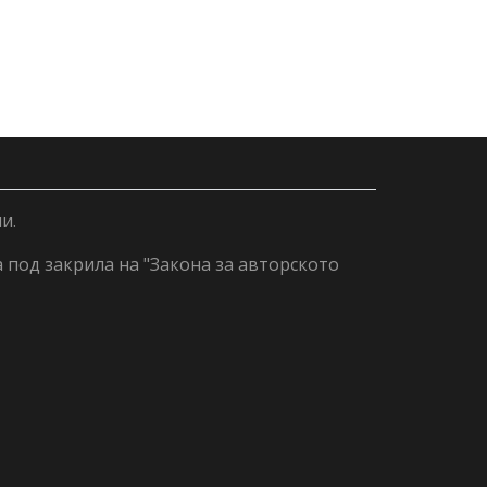
и.
а под закрила на "Закона за авторското