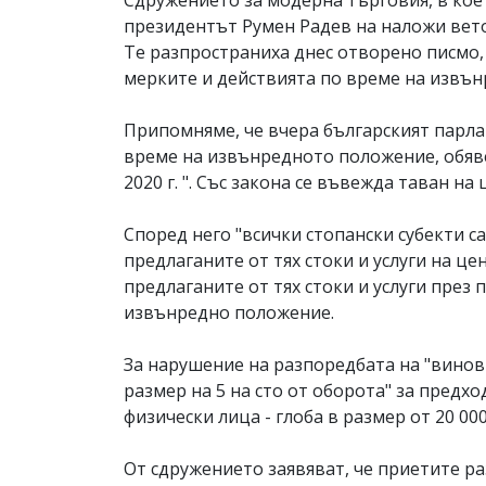
Сдружението за модерна търговия, в кое
президентът Румен Радев на наложи вето 
Те разпространиха днес отворено писмо, 
мерките и действията по време на извъ
Припомняме, че вчера българският парла
време на извънредното положение, обяв
2020 г. ". Със закона се въвежда таван на 
Според него "всички стопански субекти с
предлаганите от тях стоки и услуги на ц
предлаганите от тях стоки и услуги през
извънредно положение.
За нарушение на разпоредбата на "винов
размер на 5 на сто от оборота" за предх
физически лица - глоба в размер от 20 000
От сдружението заявяват, че приетите р