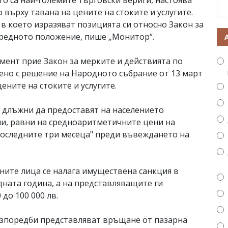
то са най-големите търговски вериги, настоява
върху тавана на цените на стоките и услугите.
в което изразяват позицията си относно Закон за
нредното положение, пише „Монитор“.
мент прие Закон за мерките и действията по
ено с решение на Народното събрание от 13 март
цените на стоките и услугите.
а длъжни да предоставят на населението
ени, равни на средноаритметичните цени на
 последните три месеца" преди въвеждането на
ните лица се налага имуществена санкция в
одната година, а на представляващите ги
 до 100 000 лв.
азпоредби представляват връщане от пазарна