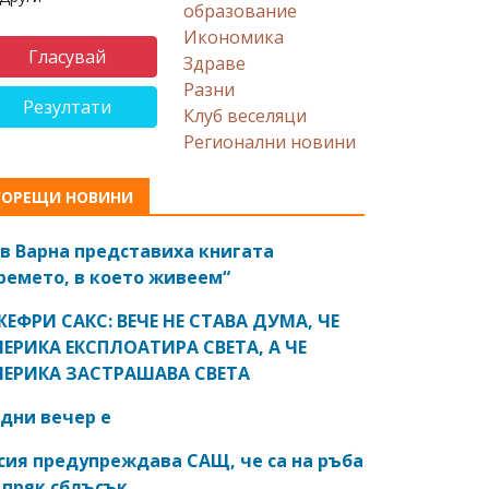
образование
Икономика
Здраве
Разни
Резултати
Клуб веселяци
Регионални новини
ГОРЕЩИ НОВИНИ
в Варна представиха книгата
ремето, в което живеем“
ЕФРИ САКС: ВЕЧЕ НЕ СТАВА ДУМА, ЧЕ
ЕРИКА ЕКСПЛОАТИРА СВЕТА, А ЧЕ
ЕРИКА ЗАСТРАШАВА СВЕТА
дни вечер е
сия предупреждава САЩ, че са на ръба
 пряк сблъсък