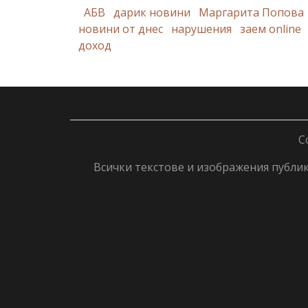
АБВ
дарик новини
Маргарита Попова
новини от днес
нарушения
заем online
доход
C
Всички текстове и изображения публику