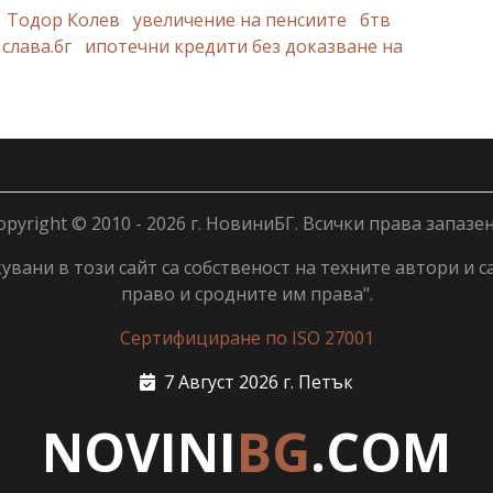
Тодор Колев
увеличение на пенсиите
бтв
слава.бг
ипотечни кредити без доказване на
opyright © 2010 - 2026 г. НовиниБГ. Всички права запазен
вани в този сайт са собственост на техните автори и с
право и сродните им права".
Сертифициране по ISO 27001
7 Август 2026 г. Петък
NOVINI
BG
.COM