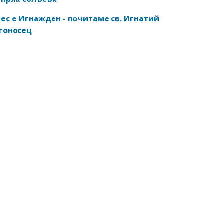
ес е Игнажден - почитаме св. Игнатий
гоносец