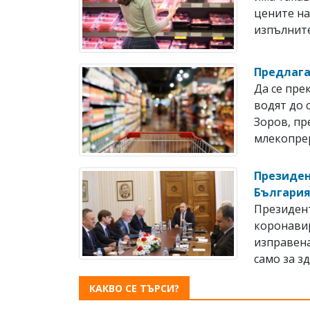
цените на
изпълните
Предлага
Да се пре
водят до 
Зоров, пр
млекопрер
Президен
България
Президент
коронавир
изправена
само за зд
КАКВО СЕ ТЪРСИ?