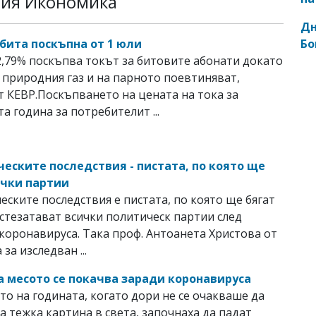
рия Икономика
Дн
Бо
 бита поскъпна от 1 юли
2,79% поскъпва токът за битовите абонати докато
 природния газ и на парното поевтиняват,
т КЕВР.Поскъпването на цената на тока за
а година за потребителит ...
еските последствия - пистата, по която ще
ички партии
ските последствия е пистата, по която ще бягат
ъстезатават всички политическ партии след
 коронавируса. Така проф. Антоанета Христова от
за изследван ...
а месото се покачва заради коронавируса
то на годината, когато дори не се очакваше да
а тежка картина в света, започнаха да падат