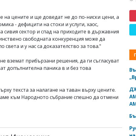
е на цените и ще доведат не до по-ниски цени, а
ика - дефицити на стоки и услуги, хаос,
на сивия сектор и спад на приходите в държавния
динствено свободната конкуренция може да
 света и у нас са доказателство за това."
не вземат прибързани решения, да ги съгласуват
ват допълнителна паника в и без това
Въ
„В
ДЖ
рху текста за налагане на таван върху цените.
АМ
лираме към Народното събрание спешно да отмени
АМ
Бъ
Ру
на