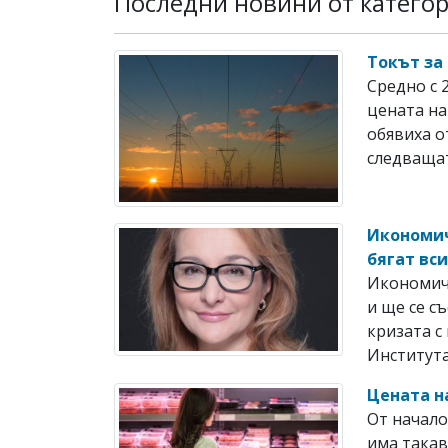
Последни новини от катего
Токът за
Средно с 
цената на
обявиха о
следващат
Икономич
бягат вс
Икономиче
и ще се с
кризата с
Института 
Цената н
От начало
има такав