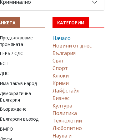
Криминално
АНКЕТА
КАТЕГОРИИ
Продължаваме
Начало
промяната
Новини от днес
България
ГЕРБ / СДС
Свят
БСП
Спорт
ДПС
Клюки
Крими
Има такъв народ
Лайфстайл
Демократична
Бизнес
България
Култура
Възраждане
Политика
Български възход
Технологии
Любопитно
ВМРО
Наука и
Други