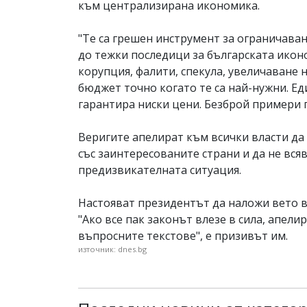
към централизирана икономика.
"Те са грешен инструмент за ограничаван
до тежки последици за българската иконом
корупция, фалити, спекула, увеличаване 
бюджет точно когато те са най-нужни. Е
гарантира ниски цени. Безброй примери по
Веригите апелират към всички власти да 
със заинтересованите страни и да не вся
предизвикателната ситуация.
Настояват президентът да наложи вето въ
"Ако все пак законът влезе в сила, апе
въпросните текстове", е призивът им.
източник: dnes.bg