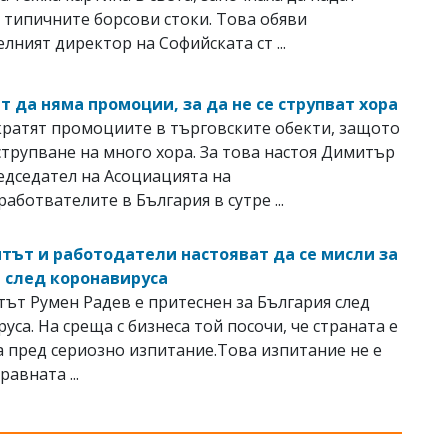
 типичните борсови стоки. Това обяви
лният директор на Софийската ст ...
т да няма промоции, за да не се струпват хора
кратят промоциите в търговските обекти, защото
струпване на много хора. За това настоя Димитър
едседател на Асоциацията на
аботвателите в България в сутре ...
тът и работодатели настояват да се мисли за
 след коронавируса
ът Румен Радев е притеснен за България след
уса. На среща с бизнеса той посочи, че страната е
 пред сериозно изпитание.Това изпитание не е
равната ...