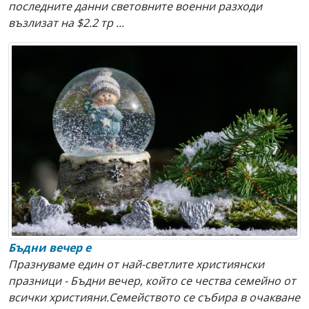
последните данни световните военни разходи
възлизат на $2.2 тр ...
Бъдни вечер е
Празнуваме един от най-светлите християнски
празници - Бъдни вечер, който се чества семейно от
всички християни.Семейството се събира в очакване