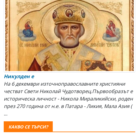
Никулден е
На 6 декември източноправославните християни
честват Свeти Николай Чудотворец.Първообразът е
историческа личност - Никола Мираликийски, роден
през 270 година от н.е. в Патара - Ликия, Мала Азия (
...
КАКВО СЕ ТЪРСИ?