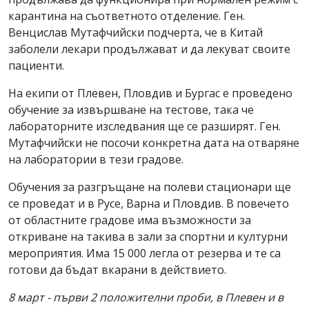
карантина на съответното отделение. Ген.
Венцислав Мутафчийски подчерта, че в Китай
заболели лекари продължават и да лекуват своите
пациенти.
На екипи от Плевен, Пловдив и Бургас е проведено
обучение за извършване на тестове, така че
лабораторните изследвания ще се разширят. Ген.
Мутафчийски не посочи конкретна дата на отваряне
на лаборатории в тези градове.
Обучения за разгръщане на полеви стационари ще
се проведат и в Русе, Варна и Пловдив. В повечето
от областните градове има възможности за
откриване на такива в зали за спортни и културни
мероприятия. Има 15 000 легла от резерва и те са
готови да бъдат вкарани в действието.
8 март - първи 2 положителни проби, в Плевен и в