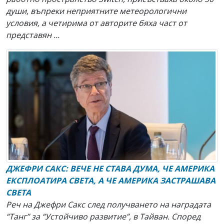
души, въпреки неприятните метеорологични
условия, а четирима от авторите бяха част от
представян ...
ДЖЕФРИ САКС: ВЕЧЕ НЕ СТАВА ДУМА, ЧЕ АМЕРИКА
ЕКСПЛОАТИРА СВЕТА, А ЧЕ АМЕРИКА ЗАСТРАШАВА
СВЕТА
Реч на Джефри Сакс след получването на наградата
“Танг” за “Устойчиво развитие”, в Тайван. Според