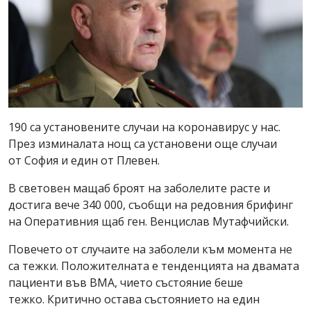
190 са установените случаи на коронавирус у нас.
През изминалата нощ са установени още случаи
от София и един от Плевен.
В световен мащаб броят на заболелите расте и
достига вече 340 000, съобщи на редовния брифинг
на Оперативния щаб ген. Венцислав Мутафчийски.
Повечето от случаите на заболели към момента не
са тежки. Положителната е тенденцията на двамата
пациенти във ВМА, чието състояние беше
тежко. Критично остава състоянието на един