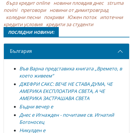
бърз кредит online
новини пловдив днес
struma
novini
преговори
новини от димитровград
коледни песни
покриви
Южен поток
ипотечни
кредити условия
кредити за студенти
ПОСЛЕДНИ НОВИНИ:
България
Във Варна представиха книгата „Времето, в
което живеем“
ДЖЕФРИ САКС: ВЕЧЕ НЕ СТАВА ДУМА, ЧЕ
АМЕРИКА ЕКСПЛОАТИРА СВЕТА, А ЧЕ
АМЕРИКА ЗАСТРАШАВА СВЕТА
Бъдни вечер е
Днес е Игнажден - почитаме св. Игнатий
Богоносец
Никулден е