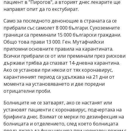
пациент в "Пирогов", а вторият днес лекарите ще
направят опит да го екстубират.
Само за последното денонощие в страната са се
прибрали със самолет 8 000 българи. Сухоземните
граници са преминали 15 000 български граждани.
Общо това прави 13 000. Ген. Мутафчийски
припомни основните правила на карантината.
Всички прибрали се от или преминали през рискови
държави трябва да спазват 14-дневна карантина.
Ако се установи при някои от тях коронавирус,
карантинният период са удължава на 21 дни от
момента на установяването и две поредни
отрицателни проби.
Болниците не се затварят, ако се настанят или
установят пациенти с коронавирус, подчертаха на
брифинга днес. Взимат се мерки по дезинфекция на
болницата и отделението, след което болницата
продължава да функционира при нормален режим с