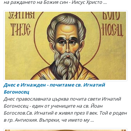
на раждането на Божия син - Иисус Христо ...
Днес е Игнажден - почитаме св. Игнатий
Богоносец
Днес православната църква почита свети Игнатий
Богоносец - един от учениците на св. Йоан
Богослов.Св. Игнатий е живял през ІІ век. Той е роден
в гр. Антиохия. Въпреки, че името му ...