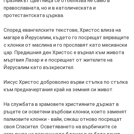
Празникът Цветница се отбелязва не само в
православната, но и в католическата и
протестантската църква.
Според евангелските текстове, Христос влиза на
магаре в Йерусалим, където го посрещат вярващите
с клонки от маслина и го прославят като месиански
цар. Предишния ден Христос е върнал към живота
мъртвия Лазар и е посрещнат от жителите на
Йерусалим като възкресител.
Иисус Христос доброволно върви стъпка по стъпка
към предначертания край на земния си живот.
На службата в храмовете християните държат в
ръцете си осветени върбови клонки, които заменят
палмовите клонки - вайи, сякаш отново посрещат
своя Спасител. Осветяването на върбичките се
извършва на всенощното бдение в събота вечер.