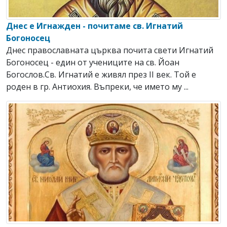
Днес е Игнажден - почитаме св. Игнатий
Богоносец
Днес православната църква почита свети Игнатий
Богоносец - един от учениците на св. Йоан
Богослов.Св. Игнатий е живял през ІІ век. Той е
роден в гр. Антиохия. Въпреки, че името му ...