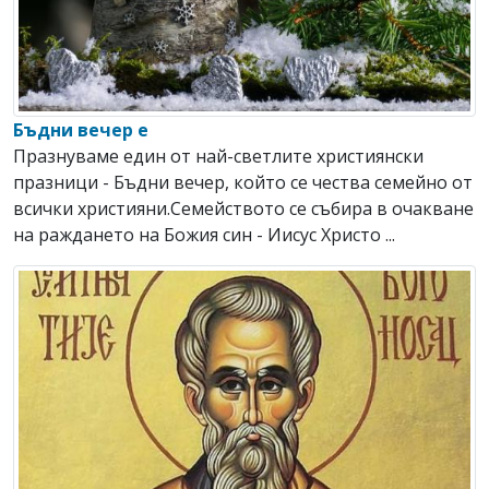
Бъдни вечер е
Празнуваме един от най-светлите християнски
празници - Бъдни вечер, който се чества семейно от
всички християни.Семейството се събира в очакване
на раждането на Божия син - Иисус Христо ...