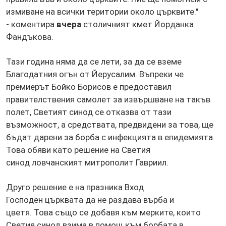
измиване на всички територии около църквите."
- коментира
вчера
столичният кмет Йорданка
Фандъкова.
Тази година няма да се лети, за да се вземе
Благодатния огън от Йерусалим. Въпреки че
премиерът Бойко Борисов е предоставил
правителствения самолет за извършване на такъв
полет, Светият синод се отказва от тази
възможност, а средствата, предвидени за това, ще
бъдат дарени за борба с инфекцията в епидемията.
Това обяви като решение на Светия
синод ловчанският митрополит Гавриил.
Друго решение е на празника Вход
Господен църквата да не раздава върба и
цветя. Това също се добавя към мерките, които
Светия синод взима в помощ към борбата в