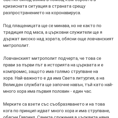
кризисната ситуация в страната срещу
разпространението на коронавируса.
Под плащеницата ще се минава, но не както по
традиция под маса, а църковни служители ще я
държат високо над хората, обясни още ловчанският
митрополит.
Ловчанският митрополит подчерта, че това се
прави за първи път в историята на църквата и е
компромис, защото има голямо струпване на
хора. Най-важното е да има Света литургия, а на
Великден службата ще започне навън, тъй като най-
много хора има първия половин - един час.
Мерките са взети със съобразяването и на това
кога по принцип идват много хора и има струпване,
обясни Гавриил. Самите служения в църквите няма