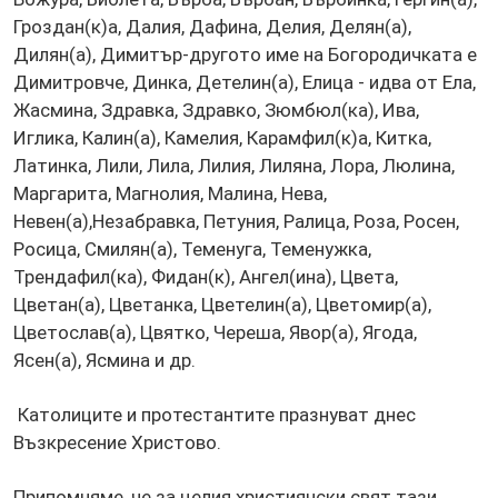
Гроздан(к)а, Далия, Дафина, Делия, Делян(а),
Дилян(а), Димитър-другото име на Богородичката е
Димитровче, Динка, Детелин(а), Елица - идва от Ела,
Жасмина, Здравка, Здравко, Зюмбюл(ка), Ива,
Иглика, Калин(а), Камелия, Карамфил(к)а, Китка,
Латинка, Лили, Лила, Лилия, Лиляна, Лора, Люлина,
Маргарита, Магнолия, Малина, Нева,
Невен(а),Незабравка, Петуния, Ралица, Роза, Росен,
Росица, Смилян(а), Теменуга, Теменужка,
Трендафил(ка), Фидан(к), Ангел(ина), Цвета,
Цветан(а), Цветанка, Цветелин(а), Цветомир(а),
Цветослав(а), Цвятко, Череша, Явор(а), Ягода,
Ясен(а), Ясмина и др.
Католиците и протестантите празнуват днес
Възкресение Христово.
Припомняме, че за целия християнски свят тази