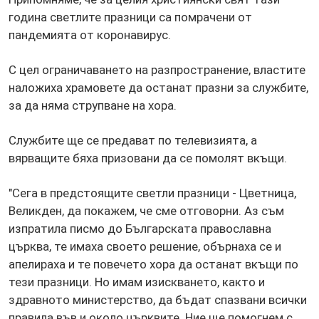
година светлите празници са помрачени от
пандемията от коронавирус.
С цел ограничаването на разпространение, властите
наложиха храмовете да останат празни за службите,
за да няма струпване на хора.
Службите ще се предават по телевизията, а
вярващите бяха призовани да се помолят вкъщи.
"Сега в предстоящите светли празници - Цветница,
Великден, да покажем, че сме отговорни. Аз съм
изпратила писмо до Българската православна
църква, те имаха своето решение, обърнаха се и
апелираха и те повечето хора да останат вкъщи по
тези празници. Но имам изискването, както и
здравното министерство, да бъдат спазвани всички
правила във и около църквите. Ние ще помогнем с