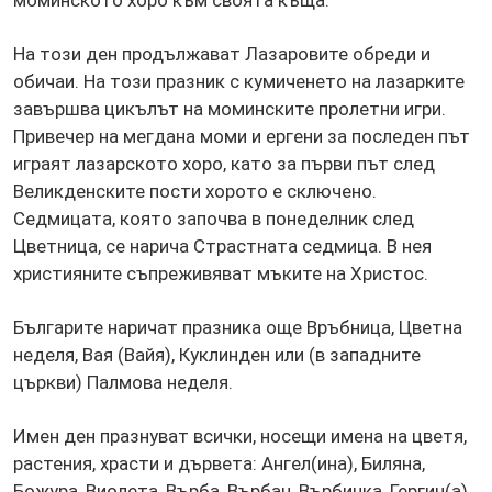
На този ден продължават Лазаровите обреди и
обичаи. На този празник с кумиченето на лазарките
завършва цикълът на моминските пролетни игри.
Привечер на мегдана моми и ергени за последен път
играят лазарското хоро, като за първи път след
Великденските пости хорото е сключено.
Седмицата, която започва в понеделник след
Цветница, се нарича Страстната седмица. В нея
християните съпреживяват мъките на Христос.
Българите наричат празника още Връбница, Цветна
неделя, Вая (Вайя), Куклинден или (в западните
църкви) Палмова неделя.
Имен ден празнуват всички, носещи имена на цветя,
растения, храсти и дървета: Ангел(ина), Биляна,
Божура, Виолета, Върба, Върбан, Върбинка, Гергин(а),