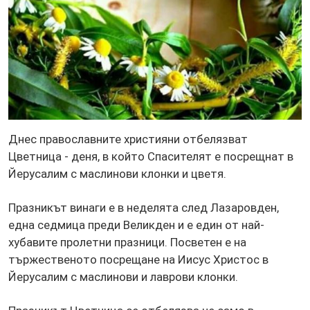
Днес православните християни отбелязват
Цветница - деня, в който Спасителят е посрещнат в
Йерусалим с маслинови клонки и цветя.
Празникът винаги е в неделята след Лазаровден,
една седмица преди Великден и е един от най-
хубавите пролетни празници. Посветен е на
тържественото посрещане на Иисус Христос в
Йерусалим с маслинови и лаврови клонки.