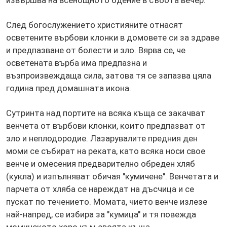
След богослужението християните отнасят
осветените върбови клонки в домовете си за здраве
и предпазване от болести и зло. Вярва се, че
осветената върба има предпазна и
възпроизвеждаща сила, затова тя се запазва цяла
година пред домашната икона.
Сутринта над портите на всяка къща се закачват
венчета от върбови клонки, които предпазват от
зло и неплодородие. Лазарувалите предния ден
моми се събират на реката, като всяка носи свое
венче и омесения предварително обреден хляб
(кукла) и изпълняват обичая "кумичене". Венчетата и
парчета от хляба се нареждат на дъсчица и се
пускат по течението. Момата, чието венче излезе
най-напред, се избира за "кумица" и тя повежда
моминското хоро към своята къща.