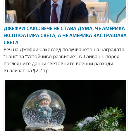
ДЖЕФРИ САКС: ВЕЧЕ НЕ СТАВА ДУМА, ЧЕ АМЕРИКА
ЕКСПЛОАТИРА СВЕТА, А ЧЕ АМЕРИКА ЗАСТРАШАВА
СВЕТА
Реч на Джефри Сакс след получването на наградата
“Танг” за “Устойчиво развитие”, в Тайван. Според
последните данни световните военни разходи
възлизат на $2.2 тр ...