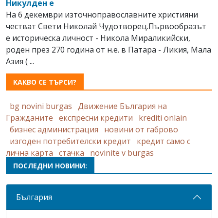
Никулден е
На 6 декември източноправославните християни
честват Свeти Николай Чудотворец.Първообразът
е историческа личност - Никола Мираликийски,
роден през 270 година от н.е. в Патара - Ликия, Мала
Азия ( ...
КАКВО СЕ ТЪРСИ?
bg novini burgas
Движение България на
Гражданите
експресни кредити
krediti onlain
бизнес администрация
новини от габрово
изгоден потребителски кредит
кредит само с
лична карта
стачка
novinite v burgas
ПОСЛЕДНИ НОВИНИ:
България