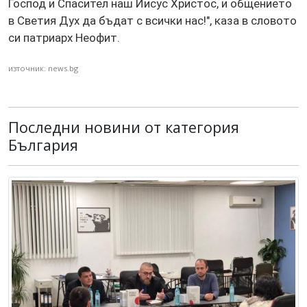
Господ и Спасител наш Иисус Христос, и общението
в Светия Дух да бъдат с всички нас!", каза в словото
си патриарх Неофит.
източник: news.bg
Последни новини от категория
България