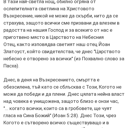
В тази най-светла нощ, обилно огряна от
ослепителната светлина на Христовото
Възкресение, никой не може да скърби, нито да се
страхува, защото всички сме призвани да влезем в
радостта на нашия Господ и за всекиго от нас е
приготвено място в Царството на Небесния
Отец, както изповядва светият наш отец Йоан
Златоуст, който свидетелства, че днес "Царството
небесно е отворено за всички" (из Похвално слово за
Пасха).
Днес, в деня на Възкресението, смъртта е
обезсилена, тъй като се сблъсква с Този, Когото не
може да победи и да плени. Днес цялата нейна власт
над човека е унищожена, защото близо е онзи час,
"... когато всички, които са в гробовете, ще чуят
гласа на Сина Божий" (Иоан 5:28). Днес Този, чрез
Когото е сътворено всичко съществуващо и в