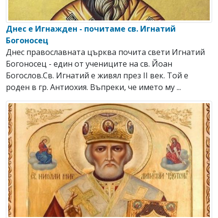
Днес е Игнажден - почитаме св. Игнатий
Богоносец
Днес православната църква почита свети Игнатий
Богоносец - един от учениците на св. Йоан
Богослов.Св. Игнатий е живял през ІІ век. Той е
роден в гр. Антиохия. Въпреки, че името му ...