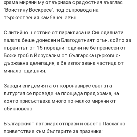
храма миряни му отвърнаха с радостния възглас
"Воистину Воскресе", под съпровода на
тържествения камбанен звън.
С литийно шествие от параклиса на Синодалната
палата беше донесен и Благодатният огън, който за
първи път от 15 поредни години не бе пренесен от
Божи гроб в Йерусалим от българска църковно-
държавна делегация, а бе използвана частица от
миналогодишния.
Заради епидемията от коронавирус светата
литургия се проведе на площада пред храма, на
която присъстваха много по-малко миряни от
обикновено.
Българският патриарх отправи и своето Пасхално
приветствие към българите за празника: