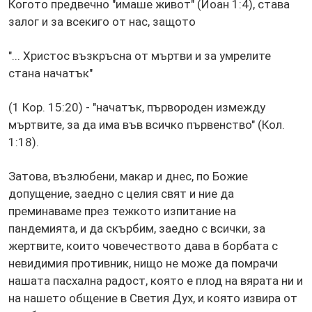
Когото предвечно "имаше живот" (Йоан 1:4), става
залог и за всекиго от нас, защото
"... Христос възкръсна от мъртви и за умрелите
стана начатък"
(1 Кор. 15:20) - "начатък, първороден измежду
мъртвите, за да има във всичко първенство" (Кол.
1:18).
Затова, възлюбени, макар и днес, по Божие
допущение, заедно с целия свят и ние да
преминаваме през тежкото изпитание на
пандемията, и да скърбим, заедно с всички, за
жертвите, които човечеството дава в борбата с
невидимия противник, нищо не може да помрачи
нашата пасхална радост, която е плод на вярата ни и
на нашето общение в Светия Дух, и която извира от