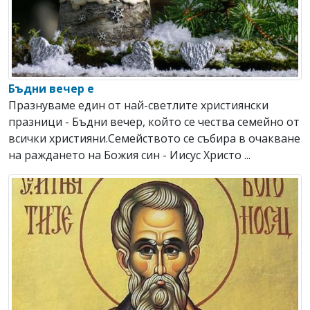
Бъдни вечер е
Празнуваме един от най-светлите християнски
празници - Бъдни вечер, който се чества семейно от
всички християни.Семейството се събира в очакване
на раждането на Божия син - Иисус Христо ...