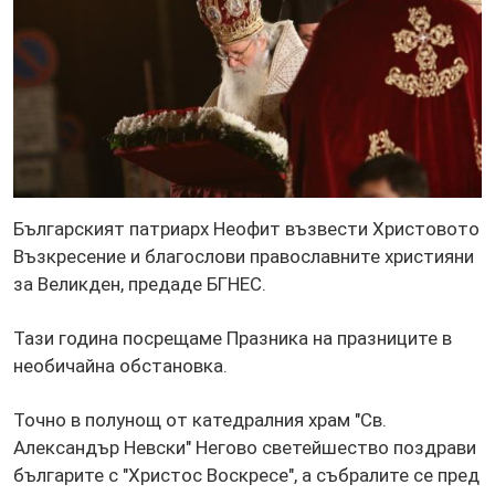
Българският патриарх Неофит възвести Христовото
Възкресение и благослови православните християни
за Великден, предаде БГНЕС.
Тази година посрещаме Празника на празниците в
необичайна обстановка.
Точно в полунощ от катедралния храм "Св.
Александър Невски" Негово светейшество поздрави
българите с "Христос Воскресе", а събралите се пред