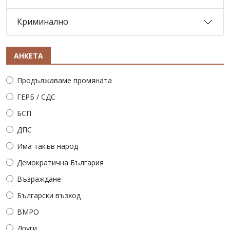
Криминално
АНКЕТА
Продължаваме промяната
ГЕРБ / СДС
БСП
ДПС
Има такъв народ
Демократична България
Възраждане
Български възход
ВМРО
Други