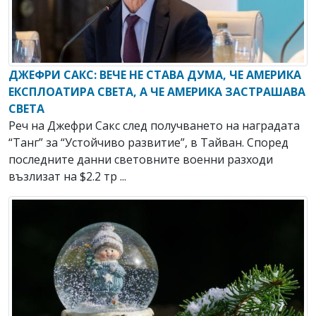
ДЖЕФРИ САКС: ВЕЧЕ НЕ СТАВА ДУМА, ЧЕ АМЕРИКА
ЕКСПЛОАТИРА СВЕТА, А ЧЕ АМЕРИКА ЗАСТРАШАВА
СВЕТА
Реч на Джефри Сакс след получването на наградата
“Танг” за “Устойчиво развитие”, в Тайван. Според
последните данни световните военни разходи
възлизат на $2.2 тр ...