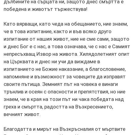
дълбините на сърцата ни, защото днес смъртта е
победена и животът тържествува!
Като вярващи, като чеда на обещанието, ние знаем,
че в това изпитание, както и във всяко друго
изпитание от нашия живот, ние не сме сами, защото
и днес Бог е с нас, а това означава, че с нас е Самият
непресъхващ Извор на живота. Хилядолетният опит
на Църквата и днес ни учи да виждаме в
изпитанието не Божие наказание, а благословение,
напомняне и възможност за човеците да изправят
своите пътища. Земният път на човека е винаги
трънлив и осеян с опасности и препятствия, но ние
знаем, че в края на този път ни чака победата над
греха и смъртта, радостта на Възкресението,
вечният живот.
Благодатта и мирът на Възкръсналия от мъртвите