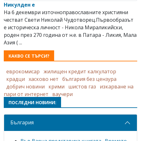
Никулден е
На 6 декември източноправославните християни
честват Свeти Николай Чудотворец.Първообразът
е историческа личност - Никола Мираликийски,
роден през 270 година от н.е. в Патара - Ликия, Мала
Азия ( ...
КАКВО СЕ ТЪРСИ?
еврокомисар
жилищен кредит калкулатор
крадци
хасково нет
българия без цензура
добрич новини
крими
шистов газ
изкарване на
пари от интернет
ваучери
ПОСЛЕДНИ НОВИНИ:
България
Във Варна представиха книгата „Времето,