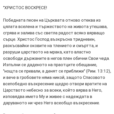
"ХРИСТОС ВОСКРЕСЕ!
Победната песен на Църквата отново отеква из
цялата вселена и тържеството на живота утешава,
сгрява и залива със светла радост всяко вярващо
сърце. Христос Господ възкръсна тридневен,
разкъсвайки оковите на тлението и смъртта, и
разруши царството на мрака, като властно
освободи държаните в негов плен обични Свои чеда.
Изпълни се даденото на праотците обещание,
"нощта се прeвали, а денят се приближи" (Рим. 13:12),
и вече в гробовете няма никой, защото Спасовото
всепобедно възкресение щедро отвори вратите на
Царството небесно за всеки, който вярва в Него,
изповядва името Му и живее с надеждата в
даруваното ни чрез Него всеобщо възкресение.