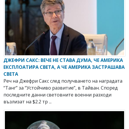
ДЖЕФРИ САКС: ВЕЧЕ НЕ СТАВА ДУМА, ЧЕ АМЕРИКА
ЕКСПЛОАТИРА СВЕТА, А ЧЕ АМЕРИКА ЗАСТРАШАВА
СВЕТА
Реч на Джефри Сакс след получването на наградата
“Танг” за “Устойчиво развитие”, в Тайван. Според
последните данни световните военни разходи
възлизат на $2.2 тр ...