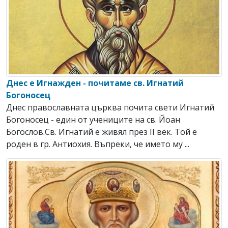
Днес е Игнажден - почитаме св. Игнатий
Богоносец
Днес православната църква почита свети Игнатий
Богоносец - един от учениците на св. Йоан
Богослов.Св. Игнатий е живял през ІІ век. Той е
роден в гр. Антиохия. Въпреки, че името му ...