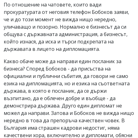
По отношение на чатовете, които вади
прокуратурата от неговия телефон Бобоков заяви,
че и до този момент не вижда нищо нередно,
уличаващо и позорно. Нормално е бизнесът да си
общува с държавната администрация, а бизнесът,
който изнася, да иска и търси подкрепата на
държавата в лицето на дипломацията.
Какво обаче може да направи един посланик за
бизнеса? Според Бобоков - да присъства на
официални и публични събития, да говори не само
езика на дипломацията, но и езика на съответната
държава, в която е посланик, да се държи
възпитано, да е облечен добре и въобще - да
демонстрира държава. Друго един дипломат не
можел да направи. Затова и Бобоков не вижда нищо
нередно в това да препоръча качествен човек. В
България има страшен кадрови недостиг, няма
качествени хора, включително и дипломати, обясни