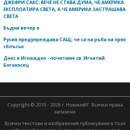
ДЖЕФРИ САКС: ВЕЧЕ НЕ СТАВА ДУМА, ЧЕ АМЕРИКА
ЕКСПЛОАТИРА СВЕТА, А ЧЕ АМЕРИКА ЗАСТРАШАВА
СВЕТА
Бъдни вечер е
Русия предупреждава САЩ, че са на ръба на пряк
сблъсък
Днес е Игнажден - почитаме св. Игнатий
Богоносец
Copyright © 2010 - 2026 г. НовиниБГ. Всички права
запазени.
Всички текстове и изображения публикувани в този