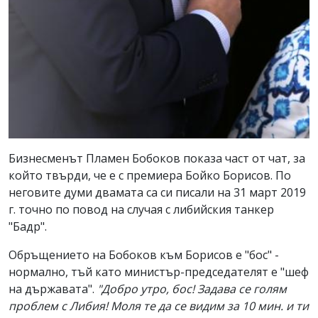
Бизнесменът Пламен Бобоков показа част от чат, за
който твърди, че е с премиера Бойко Борисов. По
неговите думи двамата са си писали на 31 март 2019
г. точно по повод на случая с либийския танкер
"Бадр".
Обръщението на Бобоков към Борисов е "бос" -
нормално, тъй като министър-председателят е "шеф
на държавата".
"Добро утро, бос! Задава се голям
проблем с Либия! Моля те да се видим за 10 мин. и ти