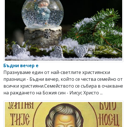
Бъдни вечер е
Празнуваме един от най-светлите християнски
празници - Бъдни вечер, който се чества семейно от
всички християни.Семейството се събира в очакване
на раждането на Божия син - Иисус Христо ...