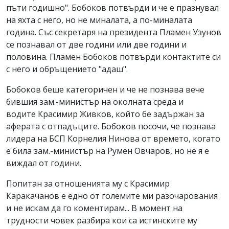
пъти годишно". Бобоков потвърди и че е празнувал
на яхта с него, но не миналата, а по-миналата
година. Със секретаря на президента Пламен Узунов
се познавал от две години или две години и
половина. Пламен Бобоков потвърди контактите си
с него и обръщението "адаш".
Бобоков беше категоричен и че не познава вече
бившия зам.-министър на околната среда и
водите Красимир Живков, който бе задържан за
аферата с отпадъците. Бобоков посочи, че познава
лидера на БСП Корнелия Нинова от времето, когато
е била зам.-министър на Румен Овчаров, но не я е
виждал от години.
Попитан за отношенията му с Красимир
Каракачанов е едно от големите ми разочарования
и не искам да го коментирам... В момент на
трудности човек разбира кои са истинските му