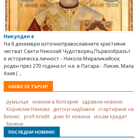
Никулден е
На 6 декември източноправославните християни
честват Свeти Николай Чудотворец.Първообразът
е историческа личност - Никола Мираликийски,
роден през 270 година от н.е. в Патара - Ликия, Мала
Азия ( ...
КАКВО СЕ ТЪРСИ?
румънци
новини в болгария
здравни новини
Корнелия Нинова
детски надбавки
стартиране на
бизнес
profi kredit
днес бг новини
искам кредит
Белене
ПОСЛЕДНИ НОВИНИ: