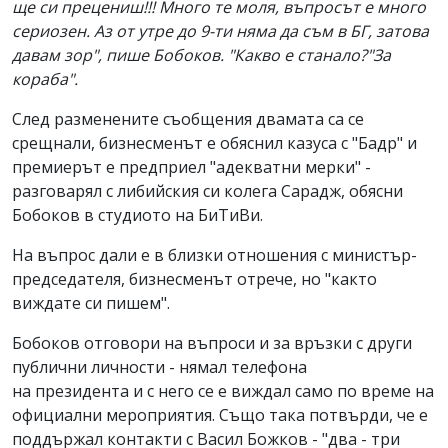
ще си прецениш!!! Много те моля, въпросът е много
сериозен. Аз от утре до 9-ти няма да съм в БГ, затова
давам зор", пише Бобоков. "Какво е станало?"За
кораба".
След разменените съобщения двамата са се
срещнали, бизнесменът е обяснил казуса с "Бадр" и
премиерът е предприел "адекватни мерки" -
разговарял с либийския си колега Сарадж, обясни
Бобоков в студиото на БиТиВи.
На въпрос дали е в близки отношения с министър-
председателя, бизнесменът отрече, но "както
виждате си пишем".
Бобоков отговори на въпроси и за връзки с други
публични личности - нямал телефона
на президента и с него се е виждал само по време на
официални мероприятия. Също така потвърди, че е
поддържал контакти с Васил Божков - "два - три