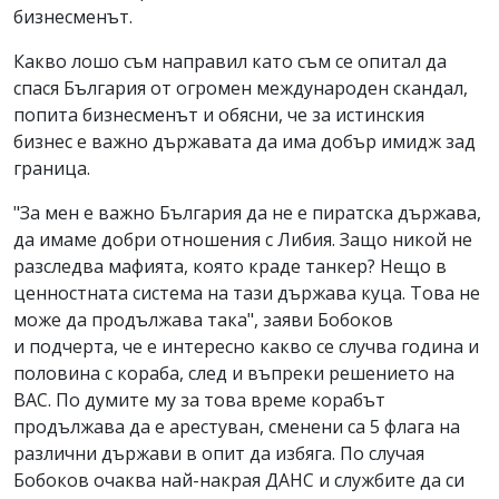
бизнесменът.
Какво лошо съм направил като съм се опитал да
спася България от огромен международен скандал,
попита бизнесменът и обясни, че за истинския
бизнес е важно държавата да има добър имидж зад
граница.
"За мен е важно България да не е пиратска държава,
да имаме добри отношения с Либия. Защо никой не
разследва мафията, която краде танкер? Нещо в
ценностната система на тази държава куца. Това не
може да продължава така", заяви Бобоков
и подчерта, че е интересно какво се случва година и
половина с кораба, след и въпреки решението на
ВАС. По думите му за това време корабът
продължава да е арестуван, сменени са 5 флага на
различни държави в опит да избяга. По случая
Бобоков очаква най-накрая ДАНС и службите да си