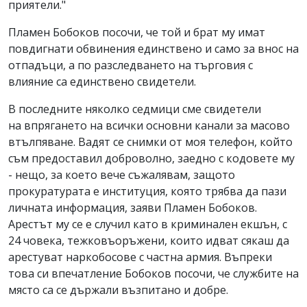
приятели."
Пламен Бобоков посочи, че той и брат му имат
повдигнати обвинения единствено и само за внос на
отпадъци, а по разследването на търговия с
влияние са единствено свидетели.
В последните няколко седмици сме свидетели
на впрягането на всички основни канали за масово
втълпяване. Вадят се снимки от моя телефон, който
съм предоставил доброволно, заедно с кодовете му
- нещо, за което вече съжалявам, защото
прокуратурата е институция, която трябва да пази
личната информация, заяви Пламен Бобоков.
Арестът му се е случил като в криминален екшън, с
24 човека, тежковъоръжени, които идват сякаш да
арестуват наркобосове с частна армия. Въпреки
това си впечатление Бобоков посочи, че службите на
място са се държали възпитано и добре.