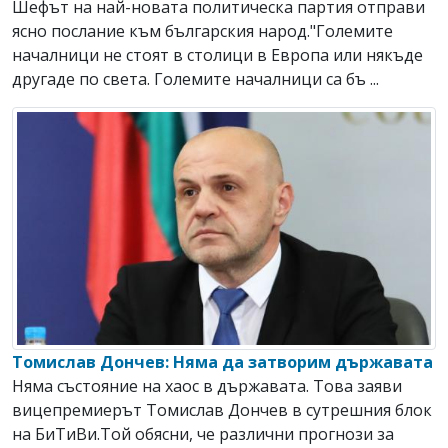
Шефът на най-новата политическа партия отправи
ясно послание към българския народ."Големите
началници не стоят в столици в Европа или някъде
другаде по света. Големите началници са бъ ...
Томислав Дончев: Няма да затворим държавата
Няма състояние на хаос в държавата. Toва заяви
вицепремиерът Томислав Дончев в сутрешния блок
на БиТиВи.Той обясни, че различни прогнози за