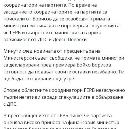
координатори на партията. По време на
заседанието координаторите на партията са
поискали от Борисов да се освободят тримата
министри с мотива да се опровергаят внушенията,
че ГЕРБ и въпросните министри са в пряка
зависимост от ДПС и Делян Пеевски.
Минути след новината от пресцентъра на
Министерски съвет съобщиха, че тримата министри
са декларирали пред премиера Бойко Борисов
готовност да подават своите оставки незабавно. Те
ще бъдат входирани още утре.
Според областните координатори ГЕРБ незаслужено
търпи негативи заради спекулациите в обвързване
с ДПС.
В прессъобщението от ГЕРБ пише, че партията
оценява високо приноса на финансовия министър