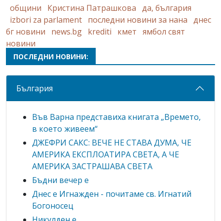
общини
Кристина Патрашкова
да, българия
izbori za parlament
последни новини за нана
днес
бг новини
news.bg
krediti
кмет
ямбол свят
новини
ПОСЛЕДНИ НОВИНИ:
България
Във Варна представиха книгата „Времето,
в което живеем“
ДЖЕФРИ САКС: ВЕЧЕ НЕ СТАВА ДУМА, ЧЕ
АМЕРИКА ЕКСПЛОАТИРА СВЕТА, А ЧЕ
АМЕРИКА ЗАСТРАШАВА СВЕТА
Бъдни вечер е
Днес е Игнажден - почитаме св. Игнатий
Богоносец
Никулден е