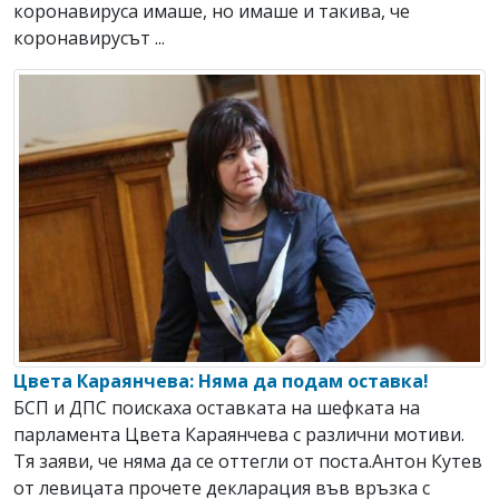
коронавируса имаше, но имаше и такива, че
коронавирусът ...
Цвета Караянчева: Няма да подам оставка!
БСП и ДПС поискаха оставката на шефката на
парламента Цвета Караянчева с различни мотиви.
Тя заяви, че няма да се оттегли от поста.Антон Кутев
от левицата прочете декларация във връзка с