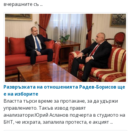
вчерашните съ ...
Развръзката на отношенията Радев-Борисов ще
е на изборите
Властта търси време за протакане, за да удържи
управлението. Такъв извод правят
анализатори.Юрий Асланов подчерта в студиото на
БНТ, че искрата, запалила протеста, е акцият ...