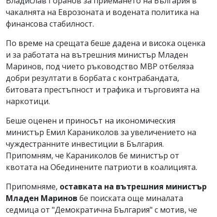
Владислав Горанов за приемането на България в
чакалнята на Еврозоната и водената политика на
финансова стабилност.
По време на срещата беше дадена и висока оценка
и за работата на вътрешния министър Младен
Маринов, под чието ръководство МВР отбеляза
добри резултати в борбата с контрабандата,
битовата престъпност и трафика и търговията на
наркотици.
Беше оценен и приносът на икономическия
министър Емил Караниколов за увеличението на
чуждестранните инвестиции в България.
Припомням, че Караниколов бе министър от
квотата на Обединените патриоти в коалицията.
Припомняме,
оставката на вътрешния министър
Младен Маринов
бе поиската още миналата
седмица от "Демократична България" с мотив, че