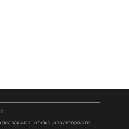
и.
а под закрила на "Закона за авторското