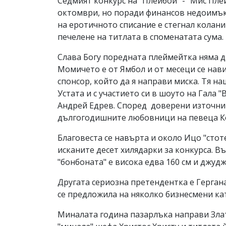
Седмият конкурс на "Плейбой" - "Мис Пл
октомври, но поради финансов недоимък 
на еротичното списание е стегнал коланит
печелене на титлата в споменатата сума.
Слава Богу поредната плеймейтка няма да
Момичето е от Ямбол и от месеци се нави
спонсор, който да я направи миска. Тя н
Устата и с участието си в шоуто на Гала 
Андрей Едрев. Според доверени източниц
дългогодишните любовници на певеца Кон
Благовеста се навърта и около Ицо "стоте
исканите десет хилядарки за конкурса. В
"бонбоната" е висока едва 160 см и джуд
Другата сериозна претендентка е Герган
се предложила на няколко бизнесмени като
Миналата година пазарлъка направи Злат