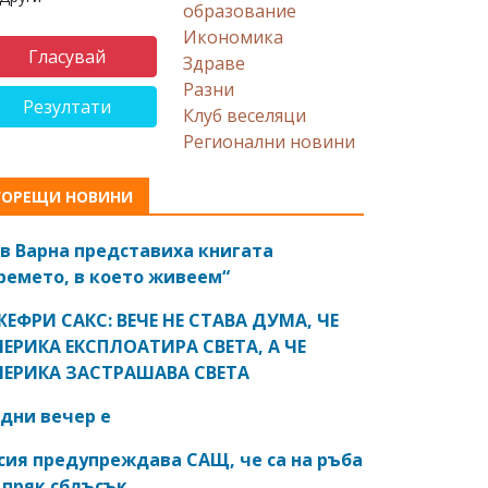
образование
Икономика
Здраве
Разни
Резултати
Клуб веселяци
Регионални новини
ГОРЕЩИ НОВИНИ
в Варна представиха книгата
ремето, в което живеем“
ЕФРИ САКС: ВЕЧЕ НЕ СТАВА ДУМА, ЧЕ
ЕРИКА ЕКСПЛОАТИРА СВЕТА, А ЧЕ
ЕРИКА ЗАСТРАШАВА СВЕТА
дни вечер е
сия предупреждава САЩ, че са на ръба
 пряк сблъсък