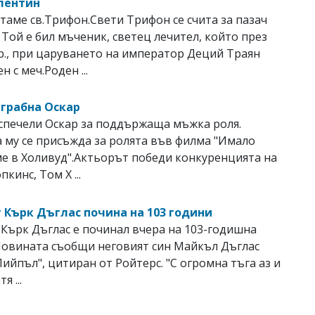
лентин
таме св.Трифон.Свети Трифон се счита за пазач
. Той е бил мъченик, светец лечител, който през
. Хр., при царуването на император Деций Траян
н с меч.Роден ...
 грабна Оскар
спечели Оскар за поддържаща мъжка роля.
 му се присъжда за ролята във филма "Имало
е в Холивуд".Актьорът победи конкуренцията на
кинс, Том Х ...
 Кърк Дъглас почина на 103 години
Кърк Дъглас е починал вчера на 103-годишна
Новината съобщи неговият син Майкъл Дъглас
"Пийпъл", цитиран от Ройтерс. "С огромна тъга аз и
я ...