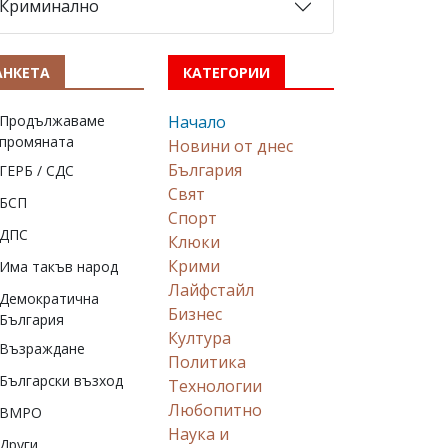
Криминално
АНКЕТА
КАТЕГОРИИ
Продължаваме
Начало
промяната
Новини от днес
България
ГЕРБ / СДС
Свят
БСП
Спорт
ДПС
Клюки
Крими
Има такъв народ
Лайфстайл
Демократична
Бизнес
България
Култура
Възраждане
Политика
Български възход
Технологии
Любопитно
ВМРО
Наука и
Други