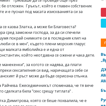
еймейт" трябваше да се проведе още през
бе отложен. Гръкът, който е главен собственик
е и е пуснал под масата изискванията си за
 се казва Златка, а може би Благовеста?
ра сред заможни господа, за да си спечели
ашумя покрай снимките си в последния клип на
"Влюби се в мен", където плени морския гларус
и малката ямболийка е и една от
Въ
стантин, който неотдавна се ожени и чака дете.
„В
 манекенки", за когото се надява, да плати
ДЖ
ъпреки сексапилния си вид, наричащата себе си
АМ
жанският й ръст може да бъде сериозна спънка.
АМ
а Райчева. Ежеседмичникът споменава, че тя вече
Бъ
 сделката била "секс срещу титлата" .
Ру
ка Димитрова, която се беше похвалила, че е
на