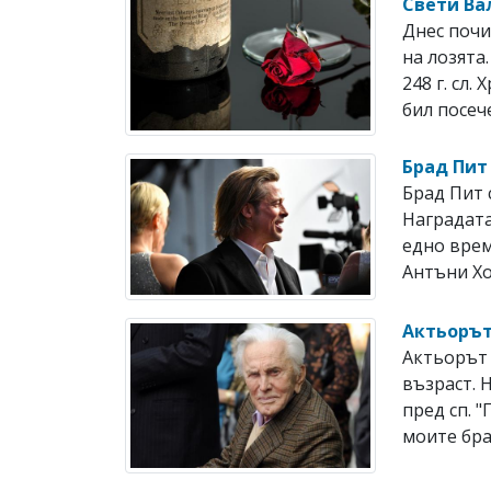
Свети Ва
Днес почи
на лозята
248 г. сл
бил посече
Брад Пит
Брад Пит 
Наградата
едно врем
Антъни Хоп
Актьорът
Актьорът 
възраст. 
пред сп. 
моите брат