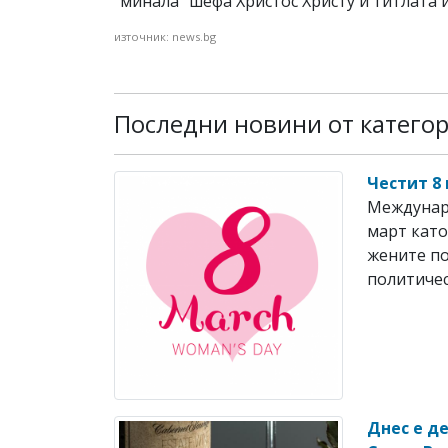
"минала" шефа Христос Христу и титлата й
източник: news.bg
Последни новини от катего
Честит 8
Междунаро
март като
жените по
политичес
Днес е д