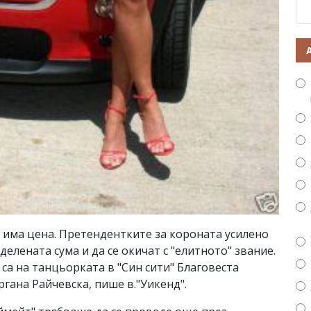
и има цена. Претендентките за короната усилено
елената сума и да се окичат с "елитното" звание.
са на танцьорката в "Син сити" Благовеста
гана Райчевска, пише в."Уикенд".