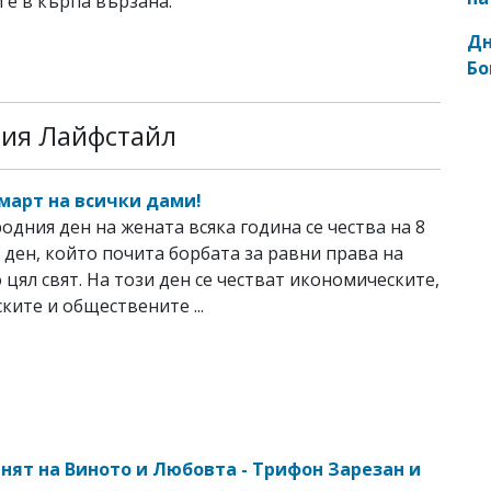
 е в кърпа вързана.
Дн
Бо
рия Лайфстайл
 март на всички дами!
дния ден на жената всяка година се чества на 8
 ден, който почита борбата за равни права на
 цял свят. На този ден се честват икономическите,
ките и обществените ...
енят на Виното и Любовта - Трифон Зарезан и