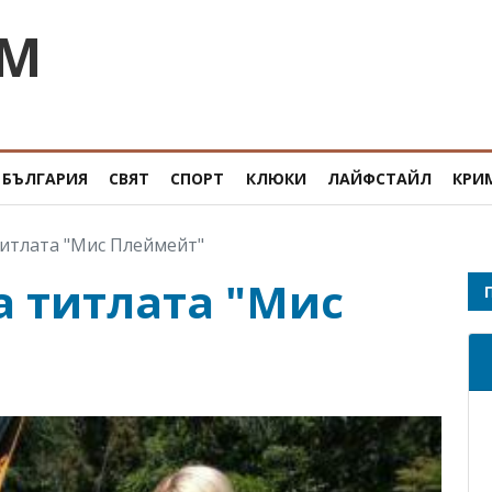
OM
БЪЛГАРИЯ
СВЯТ
СПОРТ
КЛЮКИ
ЛАЙФСТАЙЛ
КРИ
 титлата "Мис Плеймейт"
ва титлата "Мис