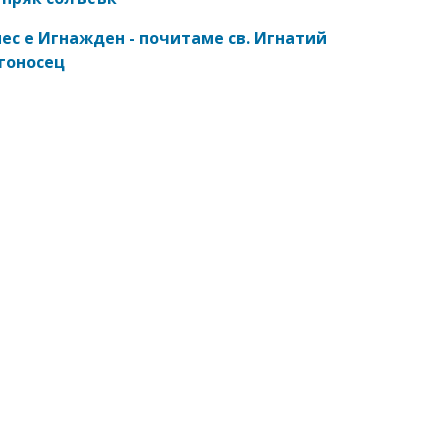
ес е Игнажден - почитаме св. Игнатий
гоносец