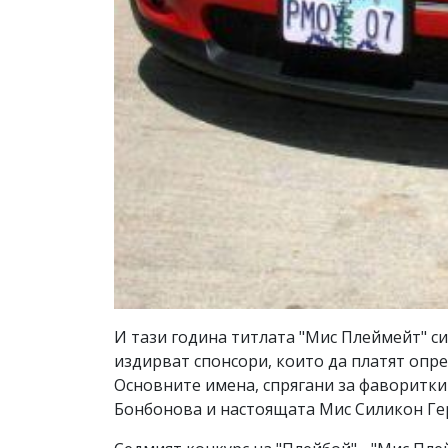
И тази година титлата "Мис Плеймейт" с
издирват спонсори, които да платят опред
Основните имена, спрягани за фаворитки 
Бонбонова и настоящата Мис Силикон Гер