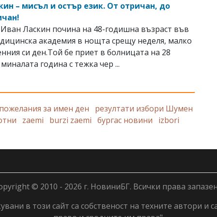
кин – мисъл и остър език. От отричан, до
ичан!
Иван Ласкин почина на 48-годишна възраст във
дицинска академия в нощта срещу неделя, малко
нния си ден.Той бе приет в болницата на 28
миналата година с тежка чер ...
пожелания за имен ден
резултати избори Шумен
отни
zaemi
burzi zaemi
бургас новини
izbori
opyright © 2010 - 2026 г. НовиниБГ. Всички права запазен
вани в този сайт са собственост на техните автори и с