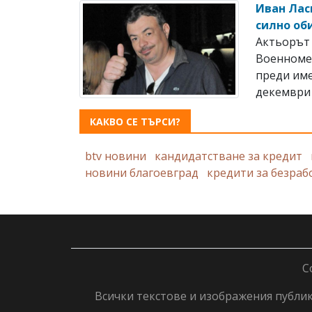
Иван Лас
силно об
Актьорът 
Военноме
преди име
декември 
КАКВО СЕ ТЪРСИ?
btv новини
кандидатстване за кредит
новини благоевград
кредити за безраб
C
Всички текстове и изображения публику