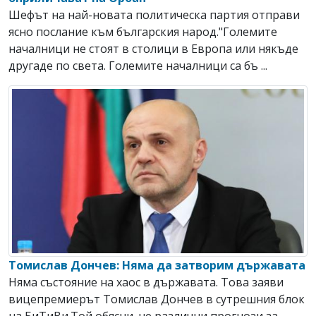
Шефът на най-новата политическа партия отправи
ясно послание към българския народ."Големите
началници не стоят в столици в Европа или някъде
другаде по света. Големите началници са бъ ...
Томислав Дончев: Няма да затворим държавата
Няма състояние на хаос в държавата. Toва заяви
вицепремиерът Томислав Дончев в сутрешния блок