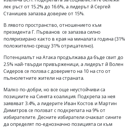
лек ръст от 15.2% до 16.6%, а лидерът й Сергей
Станишев запазва доверие от 15%.
В лявото пространство, отношението към
президента Г. Първанов се запазва силно
поляризирано както в края на миналата година (31%
положително срещу 31% отрицателно).
Потенциалът на Атака продължава да бъде свит до
2.5% най-твърди привърженици, а лидерът й Волен
Сидеров се ползва с доверието на 10 на сто от
пълнолетните жители на страната.
Малко по-добри, но все още неустойчиви са
позициите на Синята коалиция. Подкрепа за нея
заявяват 3.4%, а лидерите Иван Костов и Мартин
Димитров се ползват с подкрепата на 9% от
избирателите. Десните избиратели очакват сините
да определят по-еднозначно позицията си към