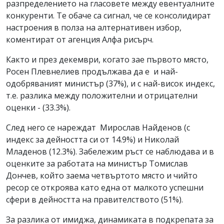
разпределението на гласовете между евентуалните
конкуренти. Те обаче са сигнал, че се консолидират
настроения в полза на алтернативен избор,
коментират от агенция Алфа рисърч.
Както и през декември, когато зае първото място,
Росен Плевнелиев продължава да е и най-
одобряваният министър (37%), и с най-висок индекс,
т.е. разлика между положителни и отрицателни
оценки - (33.3%).
След него се нареждат Мирослав Найденов (с
индекс за дейността си от 14.9%) и Николай
Младенов (12.3%). Забележим ръст се наблюдава и в
оценките за работата на министър Томислав
Дончев, който заема четвъртото място и чийто
ресор се откроява като една от малкото успешни
сфери в дейността на правителството (51%).
За разлика от имиджа, динамиката в подкрепата за