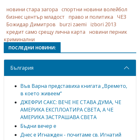
новини стара загора
спортни новини волейбол
бизнес център младост
право и политика
ЧЕЗ
Божидар Димитров
burzi zaemi
izbori 2013
кредит само срещу лична карта
новини перник
криминални
ПОСЛЕДНИ НОВИНИ:
България
Във Варна представиха книгата „Времето,
в което живеем“
ДЖЕФРИ САКС: ВЕЧЕ НЕ СТАВА ДУМА, ЧЕ
АМЕРИКА ЕКСПЛОАТИРА СВЕТА, А ЧЕ
АМЕРИКА ЗАСТРАШАВА СВЕТА
Бъдни вечер е
Днес е Игнажден - почитаме св. Игнатий