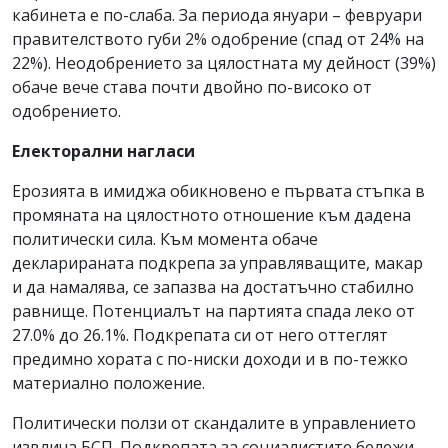
кабинета е по-слаба. За периода януари – февруари
правителството губи 2% одобрение (спад от 24% на
22%). Неодобрението за цялостната му дейност (39%)
обаче вече става почти двойно по-високо от
одобрението.
Електорални нагласи
Ерозията в имиджа обикновено е първата стъпка в
промяната на цялостното отношение към дадена
политически сила. Към момента обаче
декларираната подкрепа за управляващите, макар
и да намалява, се запазва на достатъчно стабилно
равнище. Потенциалът на партията спада леко от
27.0% до 26.1%. Подкрепата си от него оттеглят
предимно хората с по-ниски доходи и в по-тежко
материално положение.
Политически ползи от скандалите в управлението
извлича БСП. Подкрепата за социалистите бележи