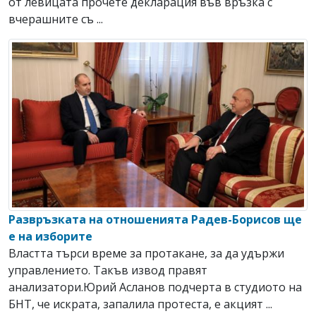
от левицата прочете декларация във връзка с
вчерашните съ ...
Развръзката на отношенията Радев-Борисов ще
е на изборите
Властта търси време за протакане, за да удържи
управлението. Такъв извод правят
анализатори.Юрий Асланов подчерта в студиото на
БНТ, че искрата, запалила протеста, е акцият ...