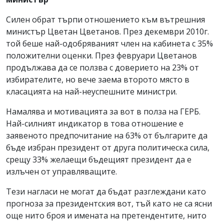
Силен обрат търпи отношението към вътрешния
министър Цветан Цветанов. През декември 2010г.
той беше най-одобряваният член на кабинета с 35%
положителни оценки. През февруари Цветанов
продължава да се ползва с доверието на 23% от
избирателите, но вече заема второто място в
класацията на най-неуспешните министри.
Намалява и мотивацията за вот в полза на ГЕРБ.
Най-силният индикатор в това отношение е
заявеното предпочитание на 63% от българите да
бъде избран президент от друга политическа сила,
срещу 33% желаещи бъдещият президент да е
излъчен от управляващите.
Тези нагласи не могат да бъдат разглеждани като
прогноза за президентския вот, тъй като не са ясни
още нито броя и имената на претендентите, нито