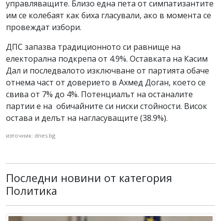
управляващите. Близо една пета от симпатизантите
им се колебаят как биха гласували, ако в момента се
провеждат избори.
ДПС запазва традиционното си равнище на
електорална подкрепа от 4.9%. Оставката на Касим
Дал и последвалото изключване от партията обаче
отнема част от доверието в Ахмед Доган, което се
свива от 7% до 4%. Потенциалът на останалите
партии е на обичайните си ниски стойности. Висок
остава и делът на нагласуващите (38.9%).
източник: dnes.bg
Последни новини от категория
Политика