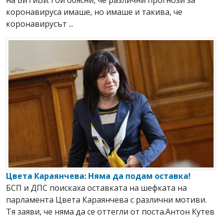
на БиТиВи.Той обясни, че различни прогнози за
коронавируса имаше, но имаше и такива, че
коронавирусът ...
Цвета Караянчева: Няма да подам оставка!
БСП и ДПС поискаха оставката на шефката на
парламента Цвета Караянчева с различни мотиви.
Тя заяви, че няма да се оттегли от поста.Антон Кутев