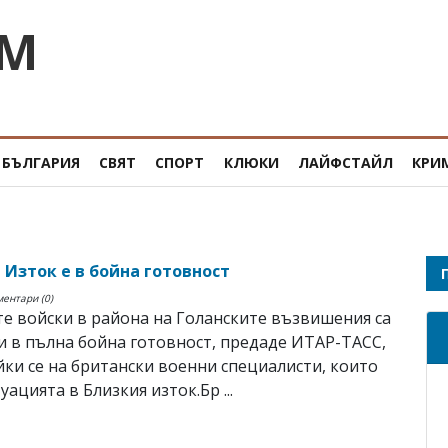
OM
БЪЛГАРИЯ
СВЯТ
СПОРТ
КЛЮКИ
ЛАЙФСТАЙЛ
КРИ
 Изток е в бойна готовност
ментари (0)
е войски в района на Голанските възвишения са
 в пълна бойна готовност, предаде ИТАР-ТАСС,
ки се на британски военни специалисти, които
уацията в Близкия изток.Бр ...