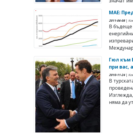
значат име
МАЕ: Пре
2011-06-08
|
Ко
В бъдеще 
енергийни
изпревари
Междунаро
Гюл към Е
при вас, 
2010-11-24
|
Ко
В турскат
проведена
Изглежда,
няма да у