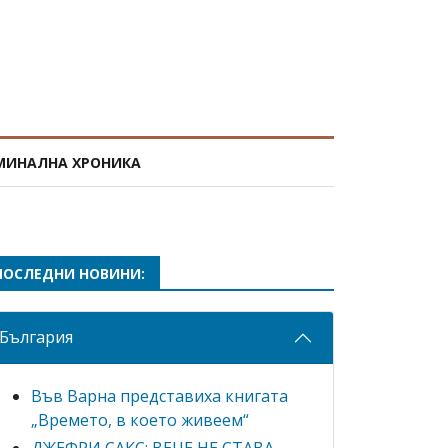
МИНАЛНА ХРОНИКА
ПОСЛЕДНИ НОВИНИ:
България
Във Варна представиха книгата
„Времето, в което живеем“
ДЖЕФРИ САКС: ВЕЧЕ НЕ СТАВА