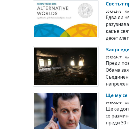
Светът п
2012-12-11
|
Ко
Едва ли н
разузнава
какъв свя
десетилет
Защо еди
2012-09-17
|
Ко
Преди пов
Обама зая
Съединен
напрежение
Ще му се
2012-06-12
|
Ко
Ще се доп
се размин
преди 30 