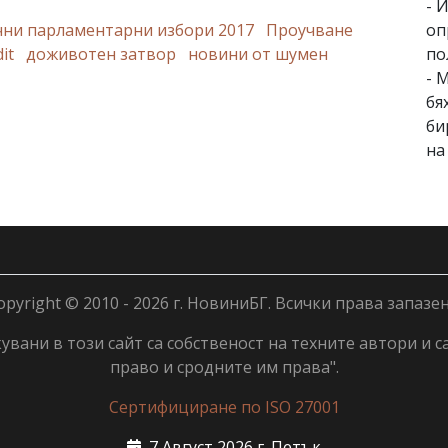
- 
оп
чни парламентарни избори 2017
Проучване
по
dit
доживотен затвор
новини от шумен
- 
бя
би
на
opyright © 2010 - 2026 г. НовиниБГ. Всички права запазен
вани в този сайт са собственост на техните автори и с
право и сродните им права".
Сертифициране по ISO 27001
7 Август 2026 г. Петък