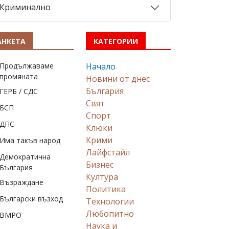
Криминално
АНКЕТА
КАТЕГОРИИ
Продължаваме
Начало
промяната
Новини от днес
България
ГЕРБ / СДС
Свят
БСП
Спорт
ДПС
Клюки
Крими
Има такъв народ
Лайфстайл
Демократична
Бизнес
България
Култура
Възраждане
Политика
Български възход
Технологии
Любопитно
ВМРО
Наука и