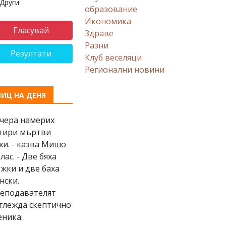
Други
образование
Икономика
Здраве
Разни
Резултати
Клуб веселяци
Регионални новини
ВИЦ НА ДЕНЯ
Вчера намерих
тири мъртви
хи. - казва Мишо
клас. - Две бяха
жки и две баха
нски.
еподавателят
глежда скептично
еника: