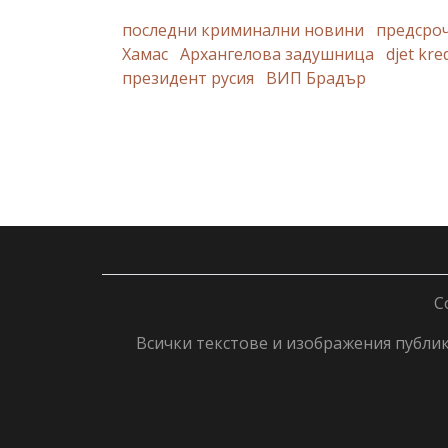
последни криминални новини
предсро
Хамас
Архангелова задушница
djet kre
президент русия
ВИП Брадър
C
Всички текстове и изображения публику