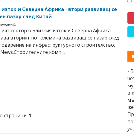
 изток и Северна Африка - втори развиващ се
ен пазар след Китай
ментари (0)
ият сектор в Близкия изток и Северна Африка
тава вторият по големина развиващ се пазар след
годарение на инфраструктурното строителство,
 News.Строителните комп ...
- 
че
му
в 
мъ
же
Пр
о страници:
1
по
уч