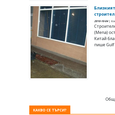
Близкият
строител
2010-10-04
|
Ко
Строителн
(Mena) ос
Китай бла
пише Gulf
Общ
КАКВО СЕ ТЪРСИ?