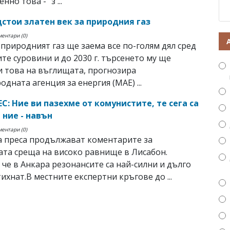
нно това - "з ...
дстои златен век за природния газ
ментари (0)
природният газ ще заема все по-голям дял сред
те суровини и до 2030 г. търсенето му ще
 това на въглищата, прогнозира
дната агенция за енергия (МАЕ) ...
С: Ние ви пазехме от комунистите, те сега са
а ние - навън
ментари (0)
а преса продължават коментарите за
та среща на високо равнище в Лисабон.
 че в Анкара резонансите са най-силни и дълго
тихнат.В местните експертни кръгове до ...