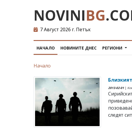
NOVINI
BG
.C
7 Август 2026 г. Петък
НАЧАЛО
НОВИНИТЕ ДНЕС
РЕГИОНИ
Начало
Близкият
2013-02-01
|
Ко
Сирийскит
приведени
позовавай
следят сит