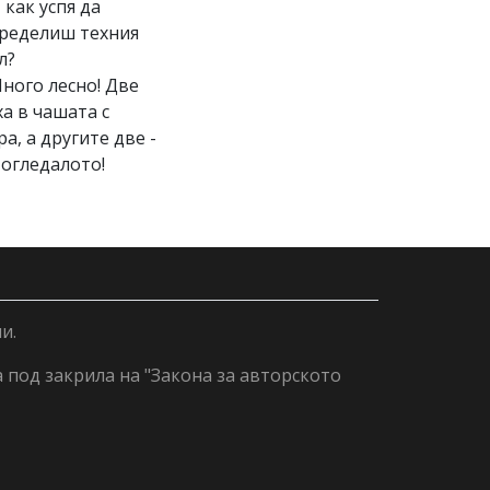
И как успя да
ределиш техния
л?
Много лесно! Две
ха в чашата с
ра, а другите две -
 огледалото!
и.
а под закрила на "Закона за авторското