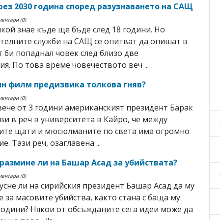
рез 2030 година според разузнаването на САЩ
ментари (0)
якой знае къде ще бъде след 18 години. Но
телните служби на САЩ се опитват да опишат в
т би попаднал човек след близо две
ия. По това време човечеството веч ...
н филм предизвика толкова гняв?
ментари (0)
ече от 3 години американският президент Барак
ви в реч в университета в Кайро, че между
ите щати и мюсюлманите по света има огромно
. Тази реч, озаглавена ...
 размине ли на Башар Асад за убийствата?
ментари (0)
усне ли на сирийския президент Башар Асад да му
е за масовите убийства, както стана с баща му
години? Някои от обсъжданите сега идеи може да