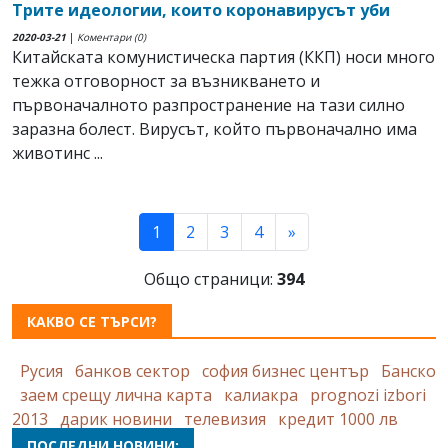
Трите идеологии, които коронавирусът уби
2020-03-21
|
Коментари (0)
Китайската комунистическа партия (ККП) носи много
тежка отговорност за възникването и
първоначалното разпространение на тази силно
заразна болест. Вирусът, който първоначално има
животинс ...
(current)
1
2
3
4
»
Общо страници:
394
КАКВО СЕ ТЪРСИ?
Русия
банков сектор
софия бизнес център
Банско
заем срещу лична карта
калиакра
prognozi izbori
2013
дарик новини
телевизия
кредит 1000 лв
ПОСЛЕДНИ НОВИНИ: