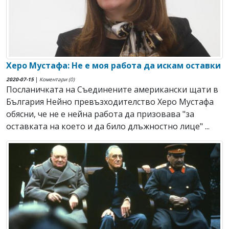
Херо Мустафа: Не е моя работа да искам оставки
2020-07-15
|
Коментари (0)
Посланичката на Съединените американски щати в
България Нейно превъзходителство Херо Мустафа
обясни, че не е нейна работа да призовава "за
оставката на което и да било длъжностно лице" ...