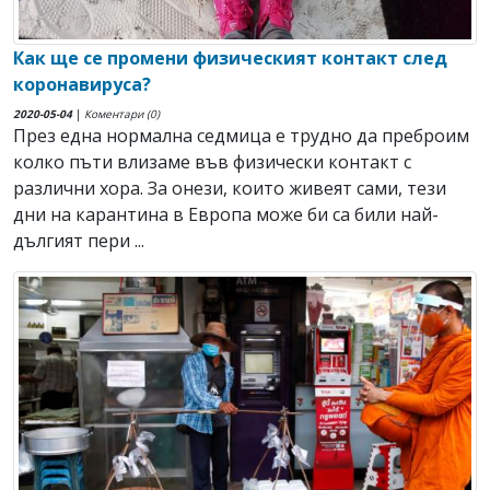
Как ще се промени физическият контакт след
коронавируса?
2020-05-04
|
Коментари (0)
През една нормална седмица е трудно да преброим
колко пъти влизаме във физически контакт с
различни хора. За онези, които живеят сами, тези
дни на карантина в Европа може би са били най-
дългият пери ...