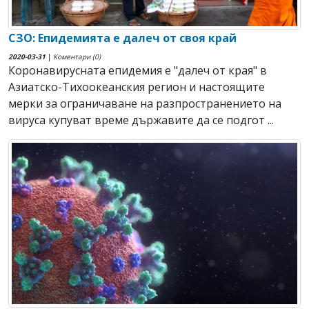
СЗО: Епидемията е далеч от своя край
2020-03-31
|
Коментари (0)
Коронавирусната епидемия е "далеч от края" в
Азиатско-Тихоокеанския регион и настоящите
мерки за ограничаване на разпространението на
вируса купуват време държавите да се подгот ...