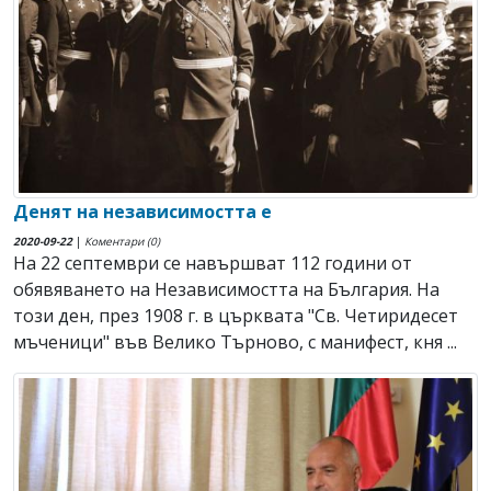
Денят на независимостта е
2020-09-22
|
Коментари (0)
На 22 септември се навършват 112 години от
обявяването на Независимостта на България. На
този ден, през 1908 г. в църквата "Св. Четиридесет
мъченици" във Велико Търново, с манифест, кня ...