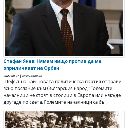
Стефан Янев: Нямам нищо против да ме
оприличават на Орбан
2022-08-07
|
Коментари (0)
Шефът на най-новата политическа партия отправи
ясно послание към българския народ."Големите
началници не стоят в столици в Европа или някъде
другаде по света. Големите началници са бъ ...