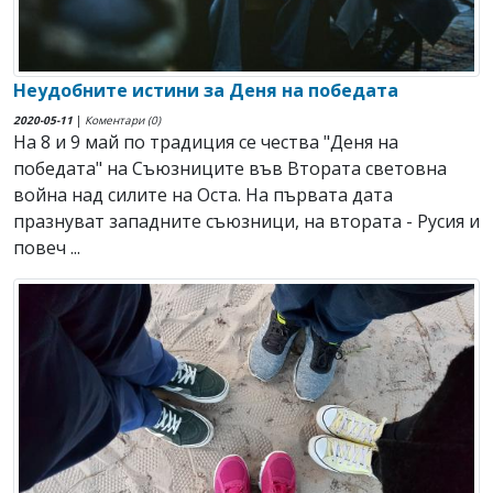
Неудобните истини за Деня на победата
2020-05-11
|
Коментари (0)
На 8 и 9 май по традиция се чества "Деня на
победата" на Съюзниците във Втората световна
война над силите на Оста. На първата дата
празнуват западните съюзници, на втората - Русия и
повеч ...