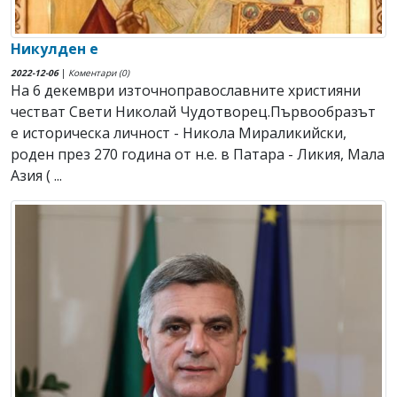
Никулден е
2022-12-06
|
Коментари (0)
На 6 декември източноправославните християни
честват Свeти Николай Чудотворец.Първообразът
е историческа личност - Никола Мираликийски,
роден през 270 година от н.е. в Патара - Ликия, Мала
Азия ( ...