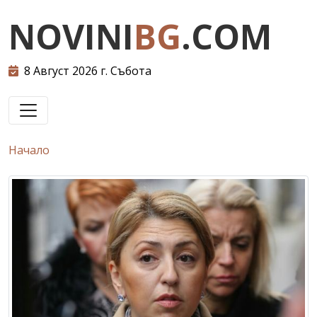
NOVINI
BG
.COM
8 Август 2026 г. Събота
Начало