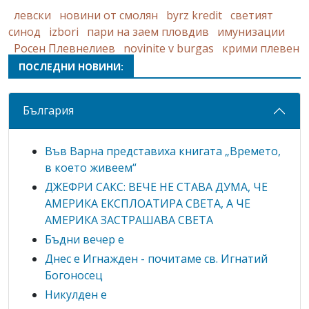
левски
новини от смолян
byrz kredit
светият
синод
izbori
пари на заем пловдив
имунизации
Росен Плевнелиев
novinite v burgas
крими плевен
ПОСЛЕДНИ НОВИНИ:
България
Във Варна представиха книгата „Времето,
в което живеем“
ДЖЕФРИ САКС: ВЕЧЕ НЕ СТАВА ДУМА, ЧЕ
АМЕРИКА ЕКСПЛОАТИРА СВЕТА, А ЧЕ
АМЕРИКА ЗАСТРАШАВА СВЕТА
Бъдни вечер е
Днес е Игнажден - почитаме св. Игнатий
Богоносец
Никулден е