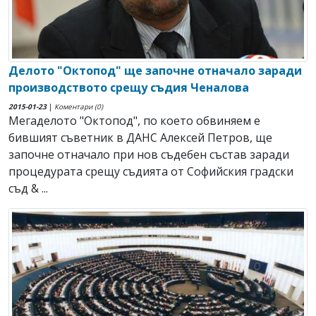
Делото "Октопод" ще започне отначало заради
производството срещу съдия Ченалова
2015-01-23
|
Коментари (0)
Мегаделото "Октопод", по което обвиняем е
бившият съветник в ДАНС Алексей Петров, ще
започне отначало при нов съдебен състав заради
процедурата срещу съдията от Софийския градски
съд & ...