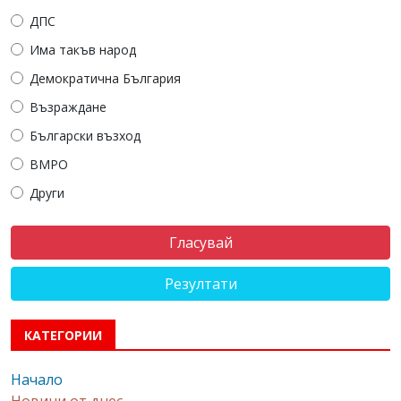
ДПС
Има такъв народ
Демократична България
Възраждане
Български възход
ВМРО
Други
Резултати
КАТЕГОРИИ
Начало
Новини от днес