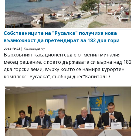
Собствениците на "Русалка" получиха нова
възможност да претендират за 182 дка гори
2014-10-28
|
Коментари (0)
Върховният касационен съд е отменил миналия
месец решение, с което държавата си върна над 182
дка горски земи, върху които се намира курортен
комплекс "Русалка", съобщи днес"Капитал D ...