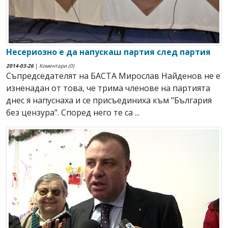
Несериозно е да напускаш партия след партия
2014-03-26
|
Коментари (0)
Съпредседателят на БАСТА Мирослав Найденов не е
изненадан от това, че трима членове на партията
днес я напуснаха и се присъединиха към "България
без цензура". Според него те са ...