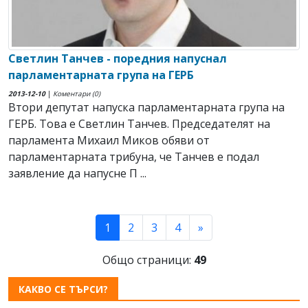
Светлин Танчев - поредния напуснал
парламентарната група на ГЕРБ
2013-12-10
|
Коментари (0)
Втори депутат напуска парламентарната група на
ГЕРБ. Това е Светлин Танчев. Председателят на
парламента Михаил Миков обяви от
парламентарната трибуна, че Танчев е подал
заявление да напусне П ...
(current)
1
2
3
4
»
Общо страници:
49
КАКВО СЕ ТЪРСИ?