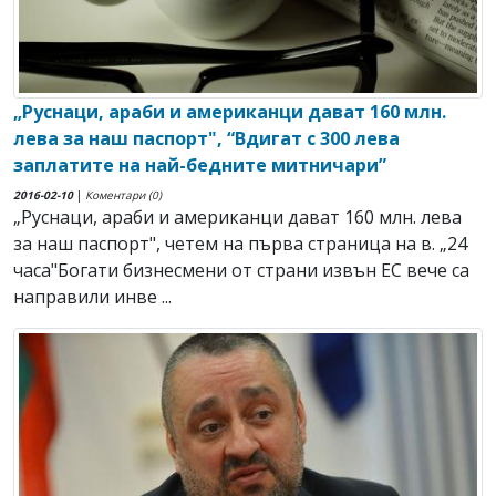
„Руснаци, араби и американци дават 160 млн.
лева за наш паспорт", “Вдигат с 300 лева
заплатите на най-бедните митничари”
2016-02-10
|
Коментари (0)
„Руснаци, араби и американци дават 160 млн. лева
за наш паспорт", четем на първа страница на в. „24
часа"Богати бизнесмени от страни извън ЕС вече са
направили инве ...