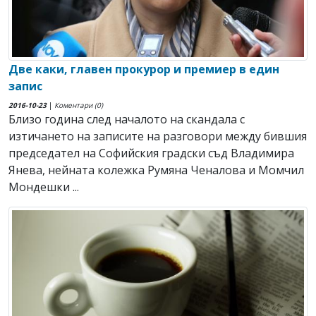
Две каки, главен прокурор и премиер в един
запис
2016-10-23
|
Коментари (0)
Близо година след началото на скандала с
изтичането на записите на разговори между бившия
председател на Софийския градски съд Владимира
Янева, нейната колежка Румяна Ченалова и Момчил
Мондешки ...