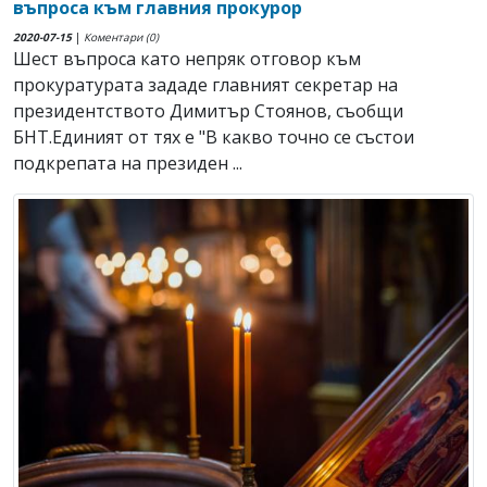
въпроса към главния прокурор
2020-07-15
|
Коментари (0)
Шест въпроса като непряк отговор към
прокуратурата зададе главният секретар на
президентството Димитър Стоянов, съобщи
БНТ.Единият от тях е "В какво точно се състои
подкрепата на президен ...