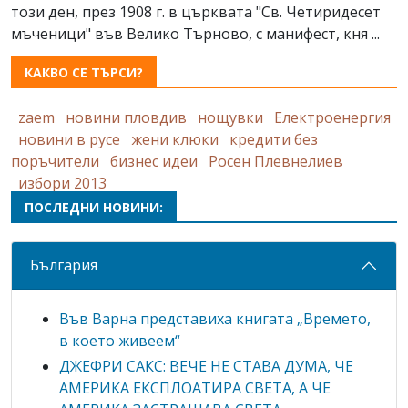
този ден, през 1908 г. в църквата "Св. Четиридесет
мъченици" във Велико Търново, с манифест, кня ...
КАКВО СЕ ТЪРСИ?
zaem
новини пловдив
нощувки
Електроенергия
новини в русе
жени клюки
кредити без
поръчители
бизнес идеи
Росен Плевнелиев
избори 2013
ПОСЛЕДНИ НОВИНИ:
България
Във Варна представиха книгата „Времето,
в което живеем“
ДЖЕФРИ САКС: ВЕЧЕ НЕ СТАВА ДУМА, ЧЕ
АМЕРИКА ЕКСПЛОАТИРА СВЕТА, А ЧЕ