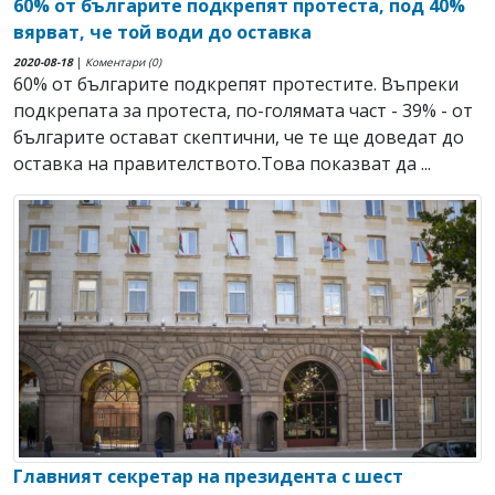
60% от българите подкрепят протеста, под 40%
вярват, че той води до оставка
2020-08-18
|
Коментари (0)
60% от българите подкрепят протестите. Въпреки
подкрепата за протеста, по-голямата част - 39% - от
българите остават скептични, че те ще доведат до
оставка на правителството.Това показват да ...
Главният секретар на президента с шест