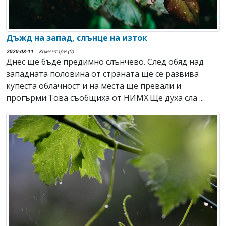
Дъжд на запад, слънце на изток
2020-08-11
|
Коментари (0)
Днес ще бъде предимно слънчево. След обяд над
западната половина от страната ще се развива
купеста облачност и на места ще превали и
прогърми.Това съобщиха от НИМХ.Ще духа сла ...