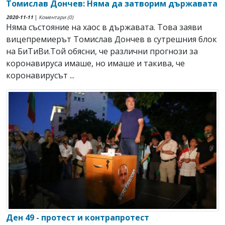
Томислав Дончев: Няма да затворим държавата
2020-11-11
|
Коментари (0)
Няма състояние на хаос в държавата. Toва заяви
вицепремиерът Томислав Дончев в сутрешния блок
на БиТиВи.Той обясни, че различни прогнози за
коронавируса имаше, но имаше и такива, че
коронавирусът ...
Ден 49 - протест и контрапротест