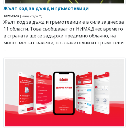
Жълт код за дъжд и гръмотевици
2020-05-04
|
Коментари (0)
Жълт код за дъжд и гръмотевици е в сила за днес за
11 области. Това съобщават от НИМХ.Днес времето
в страната ще се задържи предимно облачно, на
много места с валежи, по-значителни и с гръмотеви
...