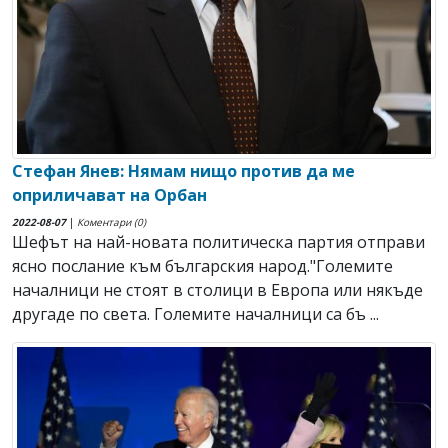
Стефан Янев: Нямам нищо против да ме
оприличават на Орбан
2022-08-07
|
Коментари (0)
Шефът на най-новата политическа партия отправи
ясно послание към българския народ."Големите
началници не стоят в столици в Европа или някъде
другаде по света. Големите началници са бъ ...