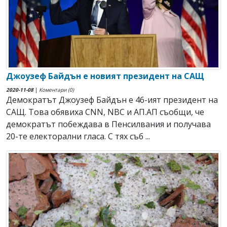
Джоузеф Байдън е новият президент на САЩ
2020-11-08
|
Коментари (0)
Демократът Джоузеф Байдън е 46-ият президент на
САЩ. Това обявиха CNN, NBC и АП.АП съобщи, че
демократът побеждава в Пенсилвания и получава
20-те електорални гласа. С тях съб ...