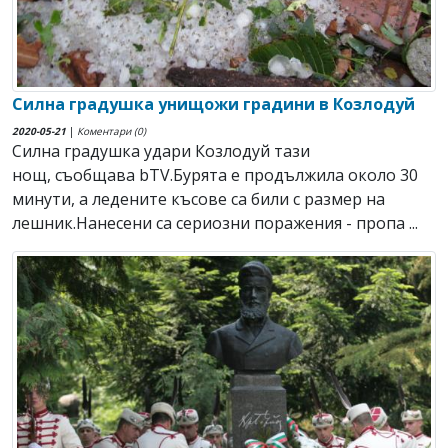
Силна градушка унищожи градини в Козлодуй
2020-05-21
|
Коментари (0)
Силна градушка удари Козлодуй тази
нощ, съобщава bTV.Бурята е продължила около 30
минути, а ледените късове са били с размер на
лешник.Нанесени са сериозни поражения - пропа ...