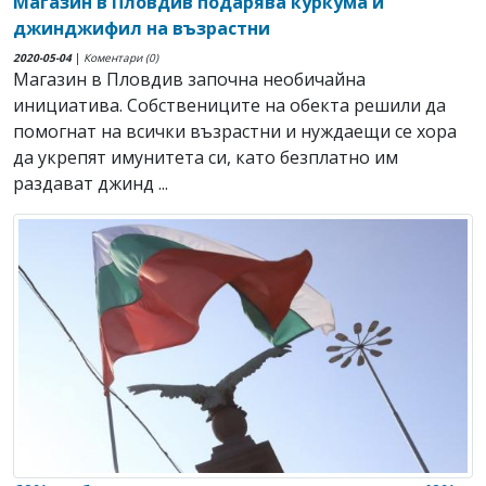
Магазин в Пловдив подарява куркума и
джинджифил на възрастни
2020-05-04
|
Коментари (0)
Магазин в Пловдив започна необичайна
инициатива. Собствениците на обекта решили да
помогнат на всички възрастни и нуждаещи се хора
да укрепят имунитета си, като безплатно им
раздават джинд ...