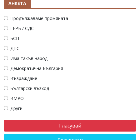
АНКЕТА
Продължаваме промяната
ГЕРБ / СДС
БСП
ДПС
Има такъв народ
Демократична България
Възраждане
Български възход
ВМРО
Други
Резултати