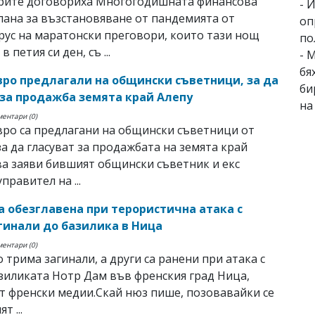
рите договориха Многогодишната финансова
- 
лана за възстановяване от пандемията от
оп
ус на маратонски преговори, които тази нощ
по
в петия си ден, съ ...
- 
бя
евро предлагали на общински съветници, за да
би
 за продажба земята край Алепу
на
ментари (0)
вро са предлагани на общински съветници от
за да гласуват за продажбата на земята край
ва заяви бившият общински съветник и екс
правител на ...
а обезглавена при терористична атака с
гинали до базилика в Ница
ментари (0)
 трима загинали, а други са ранени при атака с
зиликата Нотр Дам във френския град Ница,
 френски медии.Скай нюз пише, позовавайки се
т ...