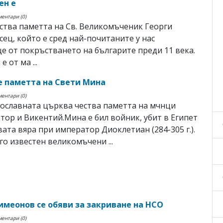
ен е
ментари (0)
ества паметта на Св. Великомъченик Георги
ец, който е сред най-почитаните у нас
е от покръстването на българите преди 11 века.
е от ма ...
 паметта на Свети Мина
ментари (0)
ославната църква чества паметта на мчнци
тор и Викентий.Мина е бил войник, убит в Египет
вата вяра при император Диоклетиан (284-305 г.).
го известен великомъчени ...
имеонов се обяви за закриване на НСО
ментари (0)