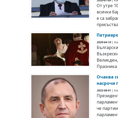
2020-07-09
|
Ко
От утре 1
всички ба
е са забр
присъства
Патриарх
2020-04-19
|
Ко
Български
Възкресен
Великден,
Празника 
Очаква с
насрочи 
2022-08-01
|
Ко
Президент
парламент
че партии
парламент