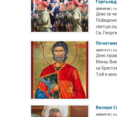
Гергьовд
2020-05-06
|
Ко
Днес се ч
Победонос
светци ощ
Св. Георги 
Почитаме
2020-11-11
|
Ко
Днес прав
Мина, Вик
за Христо
Той е мно
Валери С
2020-07-10
|
Ко