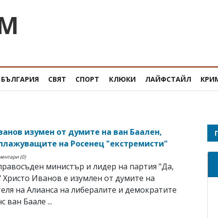
OM
БЪЛГАРИЯ
СВЯТ
СПОРТ
КЛЮКИ
ЛАЙФСТАЙЛ
КРИ
ванов изумен от думите на ван Баален,
плажуващите на Росенец "екстремисти"
ментари (0)
равосъден министър и лидер на партия "Да,
" Христо Иванов е изумлен от думите на
еля на Алианса на либералите и демократите
с ван Баале ...