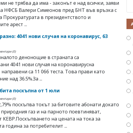
ми не трябва да има - законът е над всички, заяви
а НФСБ Валери Симеонов пред БНТ във връзка с
а Прокуратурата в президентството и
те арест ...
азно: 4041 нови случая на коронавирус, 63
ментари (0)
налото денонощие в страната са
ани 4041 нови случая на коронавирусна
 направени са 11 066 теста. Това прави като
е над 36.5%.За ...
 бита поскъпна от 1 юли
ментари (0)
2,79% поскъпва токът за битовите абонати докато
 природния газ и на парното поевтиняват,
т КЕВР.Поскъпването на цената на тока за
а година за потребителит ...