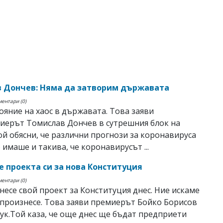
 Дончев: Няма да затворим държавата
ментари (0)
ояние на хаос в държавата. Toва заяви
иерът Томислав Дончев в сутрешния блок на
й обясни, че различни прогнози за коронавируса
 имаше и такива, че коронавирусът ...
е проекта си за нова Конституция
ментари (0)
несе свой проект за Конституция днес. Ние искаме
 произнесе. Това заяви премиерът Бойко Борисов
ук.Той каза, че още днес ще бъдат предприети