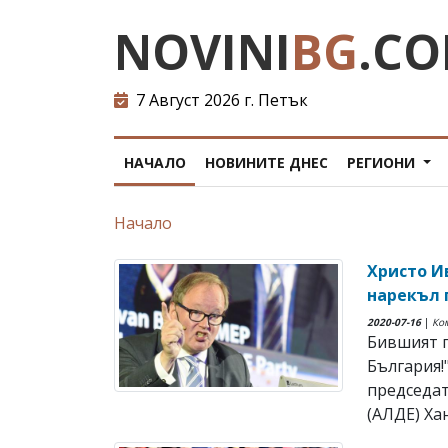
NOVINI
BG
.C
7 Август 2026 г. Петък
НАЧАЛО
НОВИНИТЕ ДНЕС
РЕГИОНИ
Начало
Христо И
нарекъл 
2020-07-16
|
Ко
Бившият п
България!
председат
(АЛДЕ) Хан