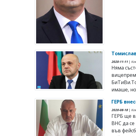
Томислав
2020-11-11
|
Ко
Няма съст
вицепрем
БиТиВи.То
имаше, но
ГЕРБ внес
2020-08-18
|
Ко
ГЕРБ ще в
ВНС да се
във фейсб