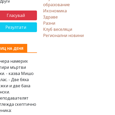
Други
образование
Икономика
Здраве
Разни
Резултати
Клуб веселяци
Регионални новини
ВИЦ НА ДЕНЯ
Вчера намерих
тири мъртви
хи. - казва Мишо
клас. - Две бяха
жки и две баха
нски.
еподавателят
глежда скептично
еника: