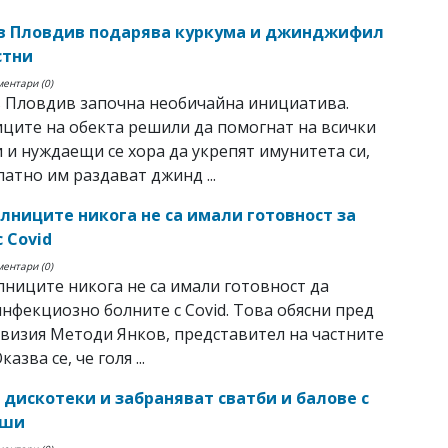
в Пловдив подарява куркума и джинджифил
стни
ментари (0)
 Пловдив започна необичайна инициатива.
ците на обекта решили да помогнат на всички
 и нуждаещи се хора да укрепят имунитета си,
латно им раздават джинд ...
олниците никога не са имали готовност за
 Covid
ментари (0)
лниците никога не са имали готовност да
нфекциозно болните с Covid. Това обясни пред
визия Методи Янков, представител на частните
азва се, че голя ...
 дискотеки и забраняват сватби и балове с
уши