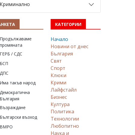
Криминално
АНКЕТА
КАТЕГОРИИ
Продължаваме
Начало
промяната
Новини от днес
България
ГЕРБ / СДС
Свят
БСП
Спорт
ДПС
Клюки
Крими
Има такъв народ
Лайфстайл
Демократична
Бизнес
България
Култура
Възраждане
Политика
Български възход
Технологии
Любопитно
ВМРО
Наука и