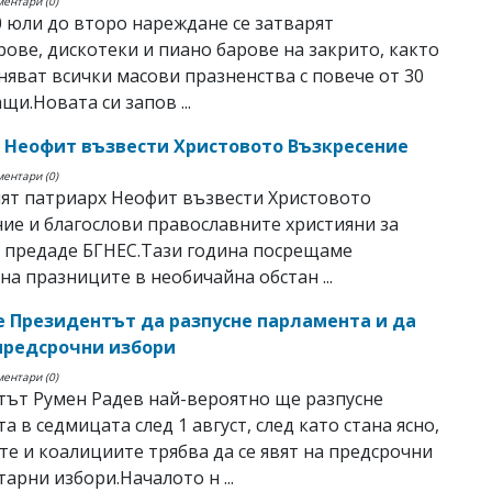
ментари (0)
0 юли до второ нареждане се затварят
рове, дискотеки и пиано барове на закрито, както
аняват всички масови празненства с повече от 30
щи.Новата си запов ...
 Неофит възвести Христовото Възкресение
ментари (0)
ят патриарх Неофит възвести Христовото
ие и благослови православните християни за
 предаде БГНЕС.Тази година посрещаме
на празниците в необичайна обстан ...
е Президентът да разпусне парламента и да
предсрочни избори
ментари (0)
ът Румен Радев най-вероятно ще разпусне
а в седмицата след 1 август, след като стана ясно,
те и коалициите трябва да се явят на предсрочни
арни избори.Началото н ...