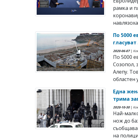
Евролиде
рамка и п
коронавир
навлязоха 
По 5000 
гласуват
2020-06-07
|
Ко
По 5000 е
Созопол, 
Алепу. То
областен у
Една жен
трима за
2020-10-30
|
Ко
Най-малко
нож до ба
съобщават
на полиция