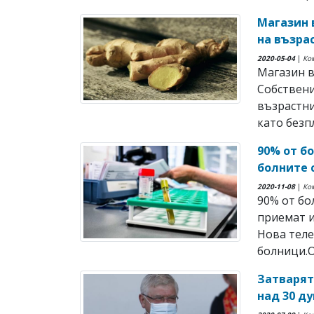
Магазин 
на възра
2020-05-04
|
Ко
Магазин в
Собствени
възрастни
като безп
90% от б
болните с
2020-11-08
|
Ко
90% от бо
приемат и
Нова теле
болници.Ок
Затварят
над 30 д