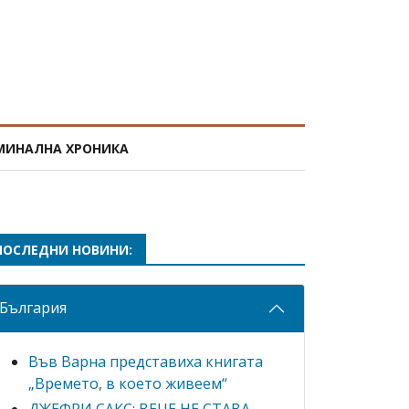
МИНАЛНА ХРОНИКА
ПОСЛЕДНИ НОВИНИ:
България
Във Варна представиха книгата
„Времето, в което живеем“
ДЖЕФРИ САКС: ВЕЧЕ НЕ СТАВА