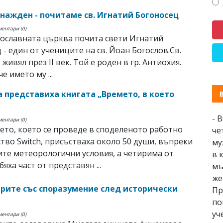
гнажден - почитаме св. Игнатий Богоносец
ментари (0)
ославната църква почита свети Игнатий
 - един от учениците на св. Йоан Богослов.Св.
живял през ІІ век. Той е роден в гр. Антиохия.
е името му ...
а представиха книгата „Времето, в което
- 
ментари (0)
ето, което се проведе в споделеното работно
че
тво Switch, присъстваха около 50 души, въпреки
му
те метеорологични условия, а четирима от
в 
яха част от представян ...
мъ
же
рите със споразумение след исторически
Пр
по
уч
ментари (0)