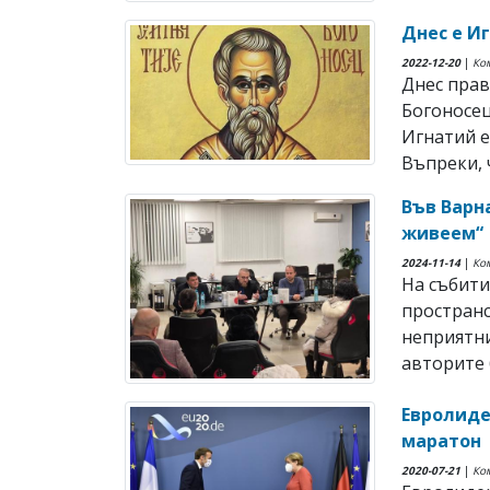
Днес е И
2022-12-20
|
Ко
Днес прав
Богоносец
Игнатий е 
Въпреки, ч
Във Варн
живеем“
2024-11-14
|
Ко
На събити
пространс
неприятни
авторите б
Евролиде
маратон
2020-07-21
|
Ко