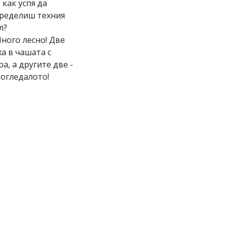
И как успя да
ределиш техния
л?
Много лесно! Две
ха в чашата с
ра, а другите две -
 огледалото!