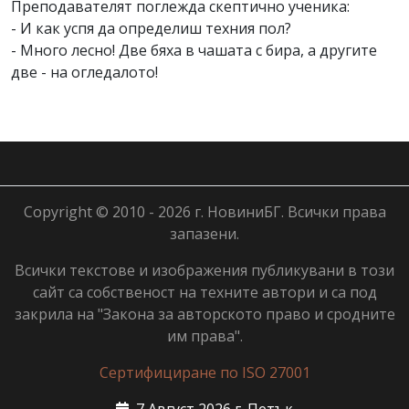
Преподавателят поглежда скептично ученика:
- И как успя да определиш техния пол?
- Много лесно! Две бяха в чашата с бира, а другите
две - на огледалото!
Copyright © 2010 - 2026 г. НовиниБГ. Всички права
запазени.
Всички текстове и изображения публикувани в този
сайт са собственост на техните автори и са под
закрила на "Закона за авторското право и сродните
им права".
Сертифициране по ISO 27001