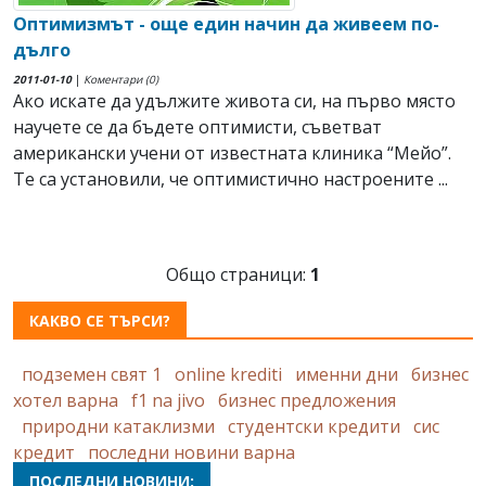
Оптимизмът - още един начин да живеем по-
дълго
2011-01-10
|
Коментари (0)
Ако искате да удължите живота си, на първо място
научете се да бъдете оптимисти, съветват
американски учени от известната клиника “Мейо”.
Те са установили, че оптимистично настроените ...
Общо страници:
1
КАКВО СЕ ТЪРСИ?
подземен свят 1
online krediti
именни дни
бизнес
хотел варна
f1 na jivo
бизнес предложения
природни катаклизми
студентски кредити
сис
кредит
последни новини варна
ПОСЛЕДНИ НОВИНИ: