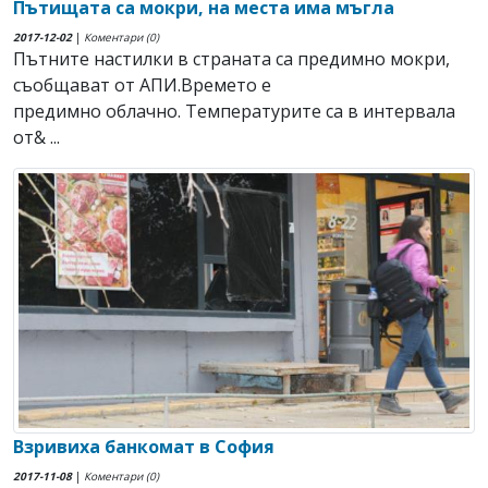
Пътищата са мокри, на места има мъгла
2017-12-02
|
Коментари (0)
Пътните настилки в страната са предимно мокри,
съобщават от АПИ.Времето е
предимно облачно. Температурите са в интервала
от& ...
Взривиха банкомат в София
2017-11-08
|
Коментари (0)