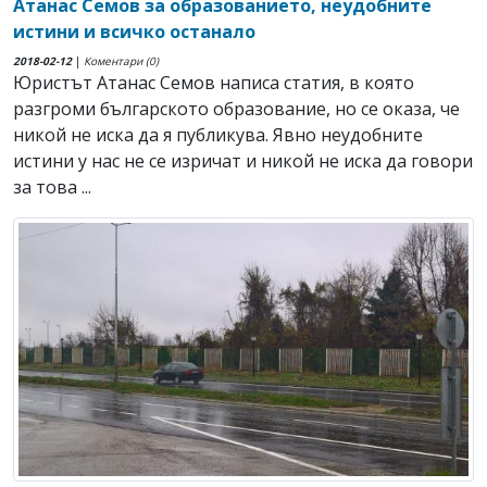
Атанас Семов за образованието, неудобните
истини и всичко останало
2018-02-12
|
Коментари (0)
Юристът Атанас Семов написа статия, в която
разгроми българското образование, но се оказа, че
никой не иска да я публикува. Явно неудобните
истини у нас не се изричат и никой не иска да говори
за това ...