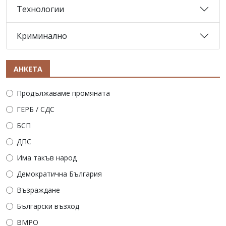
Технологии
Криминално
АНКЕТА
Продължаваме промяната
ГЕРБ / СДС
БСП
ДПС
Има такъв народ
Демократична България
Възраждане
Български възход
ВМРО