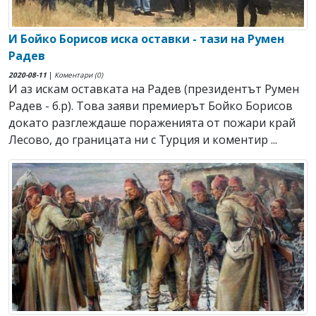
И Бойко Борисов иска оставки - тази на Румен
Радев
2020-08-11
|
Коментари (0)
И аз искам оставката на Радев (президентът Румен
Радев - б.р). Това заяви премиерът Бойко Борисов
докато разглеждаше пораженията от пожари край
Лесово, до границата ни с Турция и коментир ...