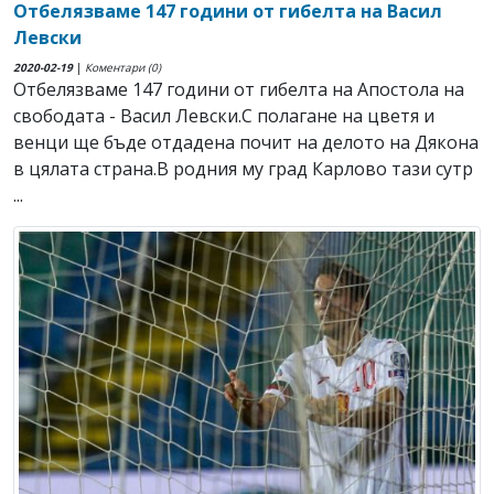
Отбелязваме 147 години от гибелта на Васил
Левски
2020-02-19
|
Коментари (0)
Отбелязваме 147 години от гибелта на Апостола на
свободата - Васил Левски.С полагане на цветя и
венци ще бъде отдадена почит на делото на Дякона
в цялата страна.В родния му град Карлово тази сутр
...