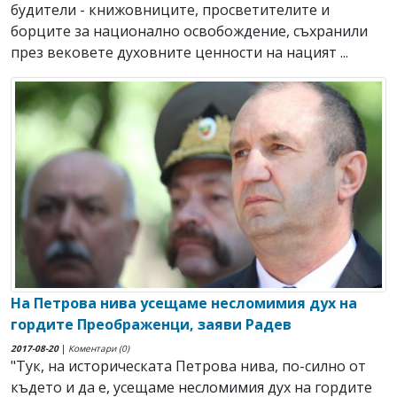
будители - книжовниците, просветителите и
борците за национално освобождение, съхранили
през вековете духовните ценности на нацият ...
На Петрова нива усещаме несломимия дух на
гордите Преображенци, заяви Радев
2017-08-20
|
Коментари (0)
"Тук, на историческата Петрова нива, по-силно от
където и да е, усещаме несломимия дух на гордите