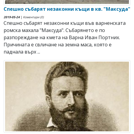
Спешно събарят незаконни къщи в кв. "Максуда"
2019-05-24
|
Коментари (0)
Спешно събарят незаконни къщи във варненската
ромска махала "Максуда". Събарянето е по
разпореждане на кмета на Варна Иван Портних.
Причината е свличане на земна маса, която е
паднала върх ...