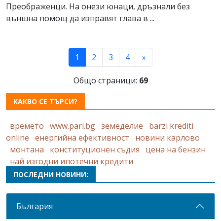
Преображенци. На онези юнаци, дръзнали без
външна помощ да изправят глава в ...
(current)
1
2
3
4
»
Общо страници:
69
КАКВО СЕ ТЪРСИ?
времето
www.pari.bg
земеделие
barzi krediti
online
енергийна ефективност
новини карлово
монтана
конституционен съдия
цена на бензин
най изгодни ипотечни кредити
ПОСЛЕДНИ НОВИНИ:
България