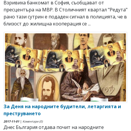
Взривиха банкомат в София, съобщават от
пресцентъра на МВР. В Столичният квартал "Редута"
рано тази сутрин е подаден сигнал в полицията, че в
близост до жилищна кооперация се ...
За Деня на народните будители, летаргията и
преструването
2017-11-01
|
Коментари (0)
Днес България отдава почит на народните