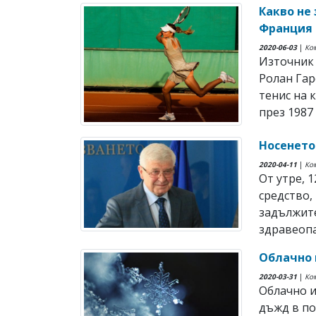
Какво не
Франция 
2020-06-03
|
Ко
Източник 
Ролан Гар
тенис на 
през 1987 г
Носенето
2020-04-11
|
Ко
От утре, 
средство,
задължите
здравеопа
Облачно 
2020-03-31
|
Ко
Облачно и
дъжд в по