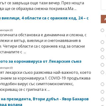
ът се завръща още тази вечер. През нощта
да ще се образува снежна покривка.Ма ...
 виелици, 4 области са с оранжев код, 24 – с
ментари (0)
гичната обстановка е динамична и сложна, с
лежи и вятър, виелици и снегонавявания в
. Четири области са с оранжев код за опасни
станалите с ...
ото за коронавируса от Лекарския съюз
ментари (0)
ят лекарски съюз разяснява най-важното, което
 знаем за коронавируса.1. COVID-19 продължава
оподобен вирус със симптомокомплекс,
окриващ се с грипната к ...
 на президента, Втори дубъл - Явор Бахаров
 зад волана