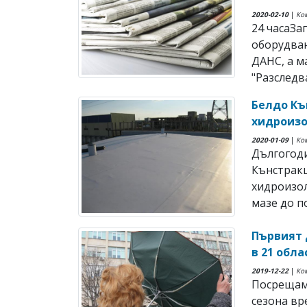
2020-02-10
|
Ко
24 часаЗа
оборудван
ДАНС, а м
"Разследва
Белдо Къ
хидроиз
2020-01-09
|
Ко
Дългогоди
Кънстрак
хидроизо
мазе до по
Първият 
в 21 обла
2019-12-22
|
Ко
Посрещаме
сезона вр