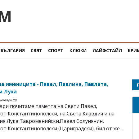
OM
БЪЛГАРИЯ
СВЯТ
СПОРТ
КЛЮКИ
ЛАЙФСТАЙЛ
КРИ
на имениците - Павел, Павлина, Павлета,
и Лука
ментари (0)
ври почитаме паметта на Свети Павел,
оп Константинополски, на Света Клавдия и на
ия Лука Тавроменийски.Павел Солунянин,
оп Константинополски (Цариградски), бил от же ...