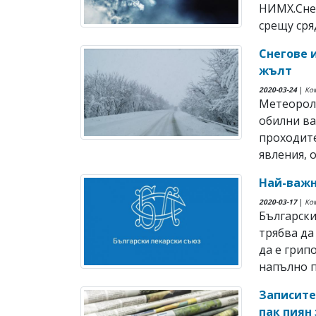
НИМХ.Снег
срещу сря
Снегове и
жълт
2020-03-24
|
Ко
Метеороло
обилни ва
проходите
явления, о
Най-важн
2020-03-17
|
Ко
Български
трябва да
да е грип
напълно п
Записите
пак пиян