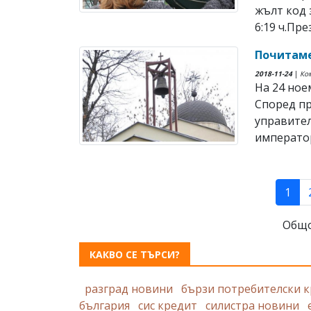
жълт код 
6:19 ч.Пре
Почитаме
2018-11-24
|
Ко
На 24 ное
Според пр
управител
император
(cur
1
Общо
КАКВО СЕ ТЪРСИ?
разград новини
бързи потребителски 
българия
сис кредит
силистра новини