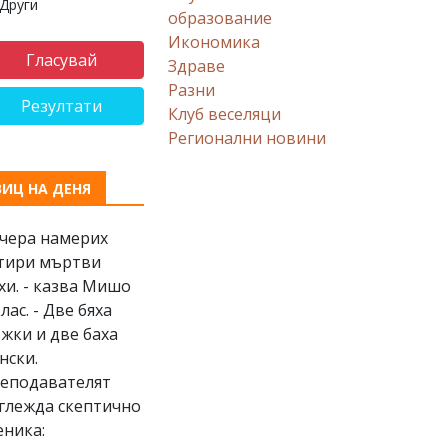
Други
образование
Икономика
Здраве
Разни
Резултати
Клуб веселяци
Регионални новини
ВИЦ НА ДЕНЯ
Вчера намерих
тири мъртви
хи. - казва Мишо
клас. - Две бяха
жки и две баха
нски.
еподавателят
глежда скептично
еника: