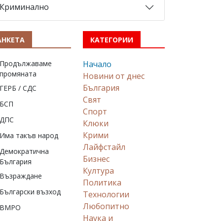
Криминално
АНКЕТА
КАТЕГОРИИ
Продължаваме
Начало
промяната
Новини от днес
България
ГЕРБ / СДС
Свят
БСП
Спорт
ДПС
Клюки
Крими
Има такъв народ
Лайфстайл
Демократична
Бизнес
България
Култура
Възраждане
Политика
Български възход
Технологии
Любопитно
ВМРО
Наука и