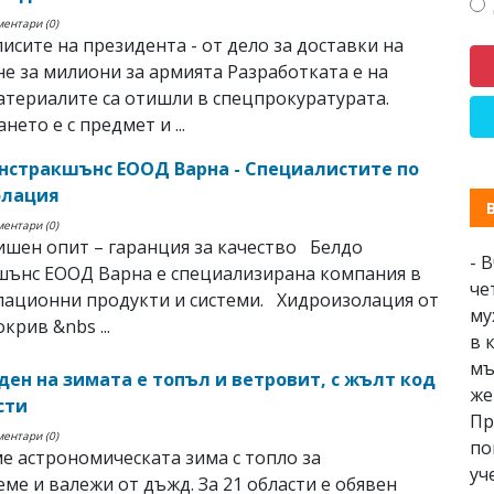
ментари (0)
писите на президента - от дело за доставки на
е за милиони за армията Разработката е на
атериалите са отишли в спецпрокуратурата.
нето е с предмет и ...
нстракшънс ЕООД Варна - Специалистите по
олация
ментари (0)
шен опит – гаранция за качество Белдо
- 
шънс ЕООД Варна е специализирана компания в
че
лационни продукти и системи. Хидроизолация от
му
крив &nbs ...
в 
мъ
ден на зимата е топъл и ветровит, с жълт код
же
сти
Пр
ментари (0)
по
 астрономическата зима с топло за
уч
еме и валежи от дъжд. За 21 области е обявен