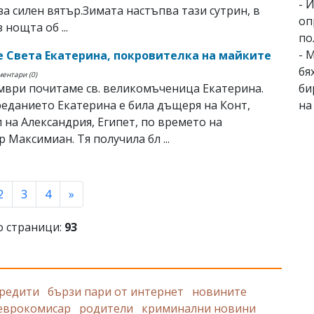
- 
за силен вятър.Зимата настъпва тази сутрин, в
оп
з нощта об ...
по
- 
 Света Екатерина, покровителка на майките
бя
ментари (0)
би
мври почитаме св. великомъченица Екатерина.
на
еданието Екатерина е била дъщеря на Конт,
 на Александрия, Египет, по времето на
 Максимиан. Тя получила бл ...
rent)
2
3
4
»
 страници:
93
кредити
бързи пари от интернет
новините
еврокомисар
родители
криминални новини