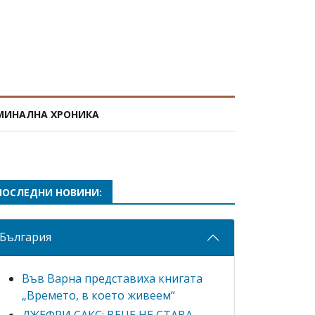
МИНАЛНА ХРОНИКА
ПОСЛЕДНИ НОВИНИ:
България
Във Варна представиха книгата
„Времето, в което живеем“
ДЖЕФРИ САКС: ВЕЧЕ НЕ СТАВА