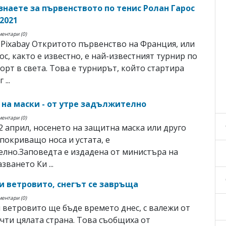
 знаете за първенството по тенис Ролан Гарос
2021
ментари (0)
Pixabay Откритото първенство на Франция, или
ос, както е известно, е най-известният турнир по
корт в света. Това е турнирът, който стартира
 ...
 на маски - от утре задължително
ментари (0)
12 април, носенето на защитна маска или друго
 покриващо носа и устата, е
лно.Заповедта е издадена от министъра на
зването Ки ...
и ветровито, снегът се завръща
ментари (0)
 ветровито ще бъде времето днес, с валежи от
чти цялата страна. Това съобщиха от