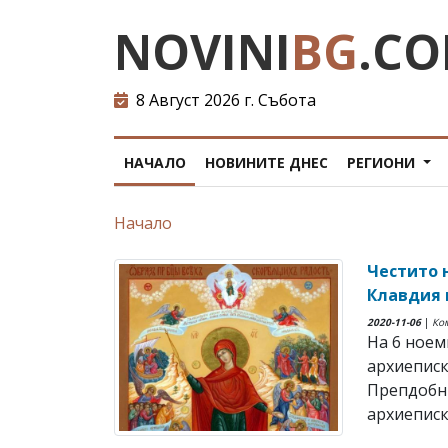
NOVINI
BG
.C
8 Август 2026 г. Събота
НАЧАЛО
НОВИНИТЕ ДНЕС
РЕГИОНИ
Начало
Честито 
Клавдия 
2020-11-06
|
Ко
На 6 ноем
архиеписк
Препдобн
архиеписк