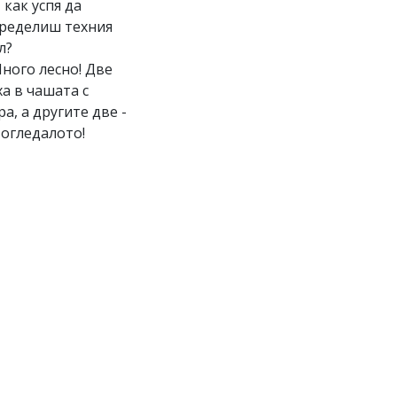
И как успя да
ределиш техния
л?
Много лесно! Две
ха в чашата с
ра, а другите две -
 огледалото!