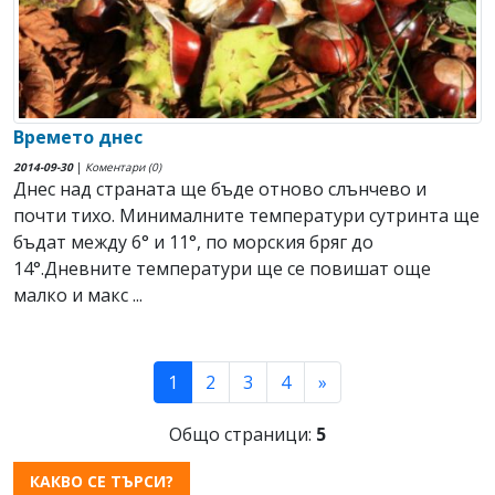
Времето днес
2014-09-30
|
Коментари (0)
Днес над страната ще бъде отново слънчево и
почти тихо. Минималните температури сутринта ще
бъдат между 6° и 11°, по морския бряг до
14°.Дневните температури ще се повишат още
малко и макс ...
(current)
1
2
3
4
»
Общо страници:
5
КАКВО СЕ ТЪРСИ?