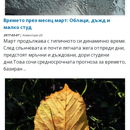
Времето през месец март: Облаци, дъжд и
малко студ
2017-03-07
|
Коментари (0)
Март продължава с типичното си динамично време.
След слънчевата и почти лятната жега отпреди дни,
предстоят мръчни и дъждовни, дори студени
дни.Това сочи средносрочната прогноза за времето,
базиран ...