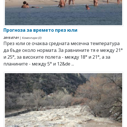
Прогноза за времето през юли
2015-07-01
|
Коментари (0)
През юли се очаква средната месечна температура
да бъде около нормата. За равнините тя е между 21°
и 25°, за високите полета - между 18° и 21°, а за
планините - между 5° и 12&de ...