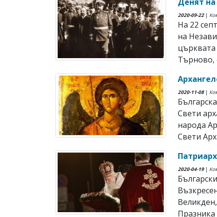
Денят на
2020-09-22
|
Ко
На 22 сеп
на Незави
църквата 
Търново, с
Архангел
2020-11-08
|
Ко
Българска
Свети арх
народа А
Свети Арха
Патриарх
2020-04-19
|
Ко
Български
Възкресен
Великден,
Празника 