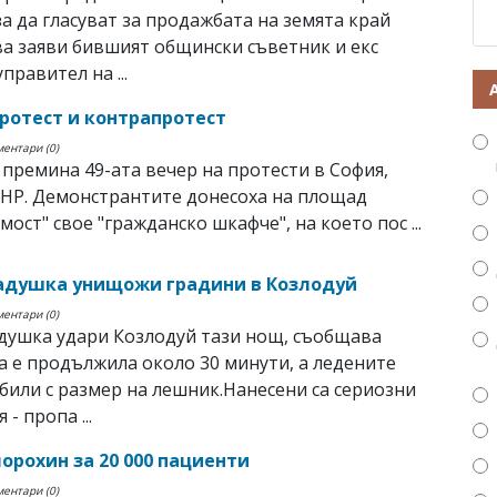
за да гласуват за продажбата на земята край
ва заяви бившият общински съветник и екс
правител на ...
протест и контрапротест
ментари (0)
премина 49-ата вечер на протести в София,
НР. Демонстрантите донесоха на площад
мост" свое "гражданско шкафче", на което пос ...
адушка унищожи градини в Козлодуй
ментари (0)
душка удари Козлодуй тази нощ, съобщава
а е продължила около 30 минути, а ледените
 били с размер на лешник.Нанесени са сериозни
- пропа ...
орохин за 20 000 пациенти
ментари (0)