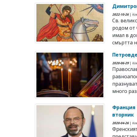
Димитро
2022-10-26
|
Ко
Св. вели
родом от 
имал в до
смъртта н
Петровде
2020-06-29
|
Ко
Православ
равноапос
празнуват
много разл
Франция 
вторник
2020-04-26
|
Ко
Френския
представи