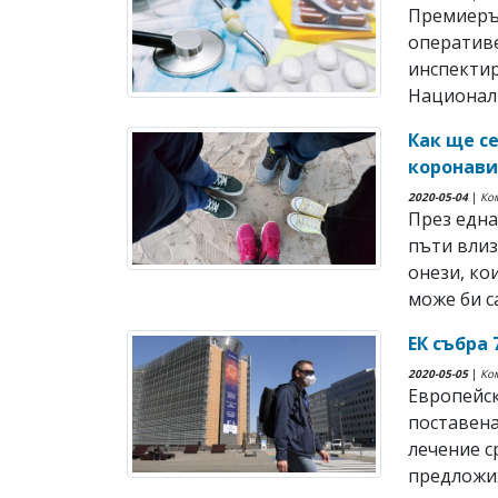
Премиеръ
оператив
инспектир
Националн
Как ще с
коронави
2020-05-04
|
Ко
През една
пъти влиз
онези, ко
може би са
ЕК събра 
2020-05-05
|
Ко
Европейск
поставена
лечение с
предложиха