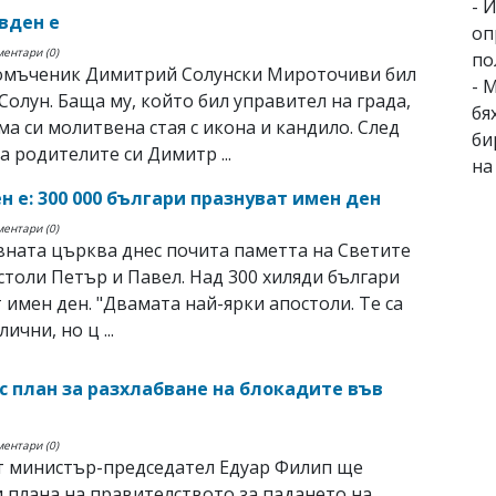
- 
вден е
оп
ментари (0)
по
комъченик Димитрий Солунски Мироточиви бил
- 
Солун. Баща му, който бил управител на града,
бя
ма си молитвена стая с икона и кандило. След
би
а родителите си Димитр ...
на
н е: 300 000 българи празнуват имен ден
ментари (0)
ната църква днес почита паметта на Светите
толи Петър и Павел. Над 300 хиляди българи
 имен ден. "Двамата най-ярки апостоли. Те са
ични, но ц ...
с план за разхлабване на блокадите във
ментари (0)
т министър-председател Едуар Филип ще
 плана на правителството за падането на