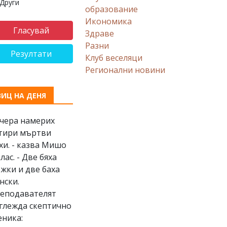
Други
образование
Икономика
Здраве
Разни
Резултати
Клуб веселяци
Регионални новини
ВИЦ НА ДЕНЯ
Вчера намерих
тири мъртви
хи. - казва Мишо
клас. - Две бяха
жки и две баха
нски.
еподавателят
глежда скептично
еника: