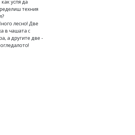
И как успя да
ределиш техния
л?
Много лесно! Две
ха в чашата с
ра, а другите две -
 огледалото!