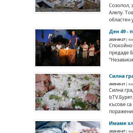
Созопол, 
Алепу. То
областен у
Ден 49 - 
2020-08-27
|
Ко
Спокойно 
предаде Б
"Независи
Силна гр
2020-05-21
|
Ко
Силна гра
bTV.Бурят
късове са
поражения 
Имаме хл
2020-05-07
|
Ко