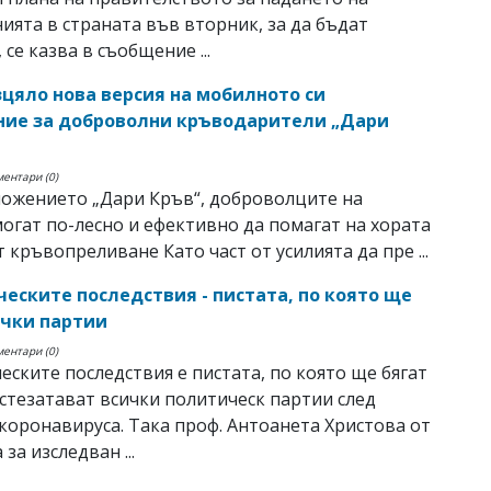
ията в страната във вторник, за да бъдат
 се казва в съобщение ...
зцяло нова версия на мобилното си
ие за доброволни кръводарители „Дари
ментари (0)
ожението „Дари Кръв“, доброволците на
гат по-лесно и ефективно да помагат на хората
т кръвопреливане Като част от усилията да пре ...
еските последствия - пистата, по която ще
ички партии
ментари (0)
ските последствия е пистата, по която ще бягат
ъстезатават всички политическ партии след
 коронавируса. Така проф. Антоанета Христова от
за изследван ...