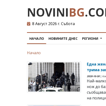
NOVINI
BG
.C
8 Август 2026 г. Събота
НАЧАЛО
НОВИНИТЕ ДНЕС
РЕГИОНИ
Начало
Една жен
трима за
2020-10-30
|
Ко
Най-малко
нож до ба
съобщават
на полиция