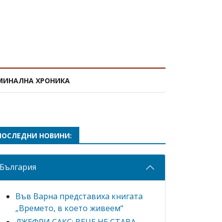
МИНАЛНА ХРОНИКА
ПОСЛЕДНИ НОВИНИ:
България
Във Варна представиха книгата
„Времето, в което живеем“
ДЖЕФРИ САКС: ВЕЧЕ НЕ СТАВА