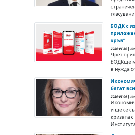
ограничен
гласувани,
БОДК с и
приложен
кръв“
2020-06-30
|
Ко
Чрез прил
БОДКще мо
в нужда о
Икономич
бягат вс
2020-05-06
|
Ко
Икономиче
и ще се с
кризата с
Института 