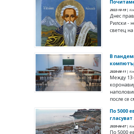
Почитаме
2022-10-19
|
Ко
Днес прав
Рилски - 
светец на
В пандем
компютъ
2020-08-11
|
Ко
Между 13-
коронавир
наполовин
после се см
По 5000 
гласуват
2020-06-07
|
Ко
По 5000 е