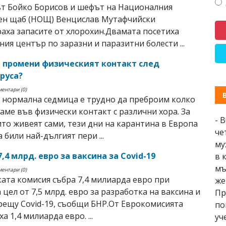
т Бойко Борисов и шефът на Националния
ен щаб (НОЩ) Венцислав Мутафчийски
аха запасите от хлорохин.Двамата посетиха
ия център по заразни и паразитни болести ...
е промени физическият контакт след
руса?
ментари (0)
 нормална седмица е трудно да преброим колко
аме във физически контакт с различни хора. За
- 
ито живеят сами, тези дни на карантина в Европа
че
 били най-дългият пери ...
му
7,4 млрд. евро за ваксина за Covid-19
в 
мъ
ментари (0)
ата комисия събра 7,4 милиарда евро при
же
 цел от 7,5 млрд. евро за разработка на ваксина и
Пр
рещу Covid-19, съобщи БНР.От Еврокомисията
по
 1,4 милиарда евро. ...
уч