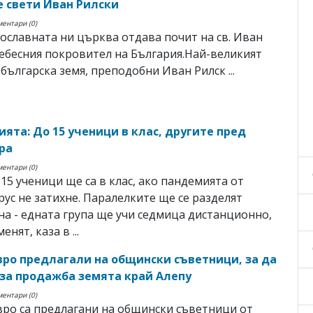
 свети Иван Рилски
ментари (0)
ославната ни църква отдава почит на св. Иван
небесния покровител на България.Най-великият
 българска земя, преподобни Иван Рилск ...
ията: До 15 ученици в клас, другите пред
ра
ментари (0)
15 ученици ще са в клас, ако пандемията от
ус не затихне. Паралелките ще се разделят
а - едната група ще учи седмица дистанционно,
енят, каза в ...
евро предлагали на общински съветници, за да
 за продажба земята край Алепу
ментари (0)
вро са предлагани на общински съветници от