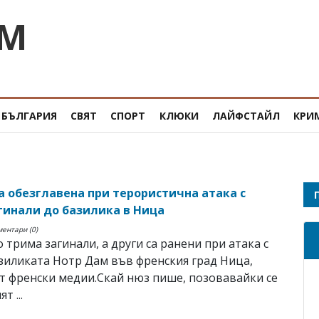
OM
БЪЛГАРИЯ
СВЯТ
СПОРТ
КЛЮКИ
ЛАЙФСТАЙЛ
КРИ
а обезглавена при терористична атака с
гинали до базилика в Ница
ментари (0)
 трима загинали, а други са ранени при атака с
зиликата Нотр Дам във френския град Ница,
 френски медии.Скай нюз пише, позовавайки се
т ...