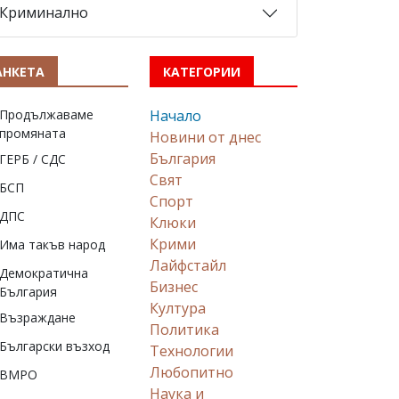
Криминално
АНКЕТА
КАТЕГОРИИ
Продължаваме
Начало
промяната
Новини от днес
България
ГЕРБ / СДС
Свят
БСП
Спорт
ДПС
Клюки
Крими
Има такъв народ
Лайфстайл
Демократична
Бизнес
България
Култура
Възраждане
Политика
Български възход
Технологии
Любопитно
ВМРО
Наука и