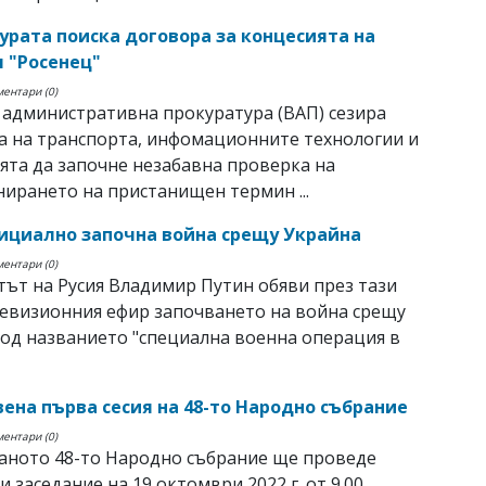
урата поиска договора за концесията на
 "Росенец"
ментари (0)
административна прокуратура (ВАП) сезира
а на транспорта, инфомационните технологии и
та да започне незабавна проверка на
ирането на пристанищен термин ...
ициално започна война срещу Украйна
ментари (0)
ът на Русия Владимир Путин обяви през тази
евизионния ефир започването на война срещу
од названието "специална военна операция в
ена първа сесия на 48-то Народно събрание
ментари (0)
аното 48-то Народно събрание ще проведе
и заседание на 19 октомври 2022 г. от 9.00