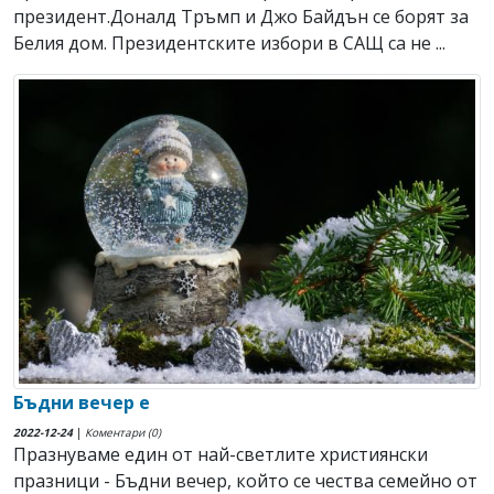
президент.Доналд Тръмп и Джо Байдън се борят за
Белия дом. Президентските избори в САЩ са не ...
Бъдни вечер е
2022-12-24
|
Коментари (0)
Празнуваме един от най-светлите християнски
празници - Бъдни вечер, който се чества семейно от