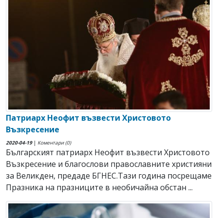
Патриарх Неофит възвести Христовото
Възкресение
2020-04-19
|
Коментари (0)
Българският патриарх Неофит възвести Христовото
Възкресение и благослови православните християни
за Великден, предаде БГНЕС.Тази година посрещаме
Празника на празниците в необичайна обстан ...