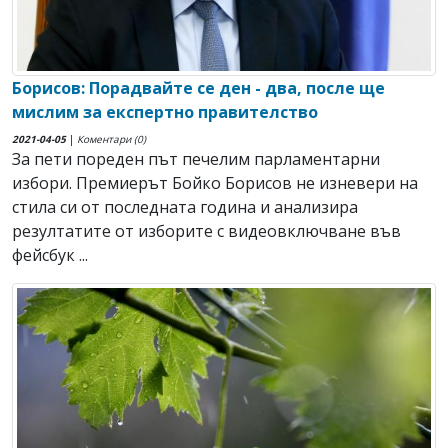
Борисов: Порадвайте се ден - два, после ще
мислим за експертно правителство
2021-04-05
|
Коментари (0)
За пети пореден път печелим парламентарни
избори. Премиерът Бойко Борисов не изневери на
стила си от последната година и анализира
резултатите от изборите с видеовключване във
фейсбук ...