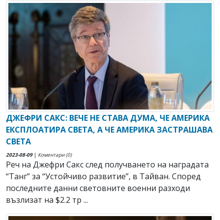
ДЖЕФРИ САКС: ВЕЧЕ НЕ СТАВА ДУМА, ЧЕ АМЕРИКА
ЕКСПЛОАТИРА СВЕТА, А ЧЕ АМЕРИКА ЗАСТРАШАВА
СВЕТА
2023-08-09
|
Коментари (0)
Реч на Джефри Сакс след получването на наградата
“Танг” за “Устойчиво развитие”, в Тайван. Според
последните данни световните военни разходи
възлизат на $2.2 тр ...