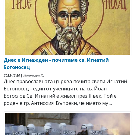
Днес е Игнажден - почитаме св. Игнатий
Богоносец
2022-12-20
|
Коментари (0)
Днес православната църква почита свети Игнатий
Богоносец - един от учениците на св. Йоан
Богослов.Св. Игнатий е живял през ІІ век. Той е
роден в гр. Антиохия. Въпреки, че името му ...