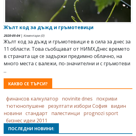
Жълт код за дъжд и гръмотевици
2020-05-04
|
Коментари (0)
Жълт код за дъжд и гръмотевици е в сила за днес за
11 области. Това съобщават от НИМХ.Днес времето
в страната ще се задържи предимно облачно, на
много места с валежи, по-значителни и с гръмотеви
...
КАКВО СЕ ТЪРСИ?
финансов калкулатор
novinite dnes
покриви
тютюнопушене
резултати избори София
видин
новини
стандарт
палестинци
prognozi sport
бизнес идеи 2011
ПОСЛЕДНИ НОВИНИ: