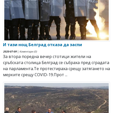
И тази нощ Белград отказа да заспи
2020-07-09
|
Коментари (0)
За втора поредна вечер стотици жители на
сръбската столица Белград се събраха пред сградата
на парламента.Те протестираха срещу затягането на
мерките срещу COVID-19.Прот ...