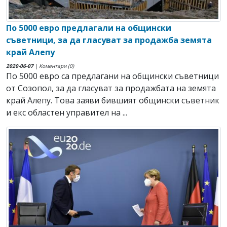
По 5000 евро предлагали на общински
съветници, за да гласуват за продажба земята
край Алепу
2020-06-07
|
Коментари (0)
По 5000 евро са предлагани на общински съветници
от Созопол, за да гласуват за продажбата на земята
край Алепу. Това заяви бившият общински съветник
и екс областен управител на ...