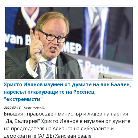
Христо Иванов изумен от думите на ван Баален,
нарекъл плажуващите на Росенец
"екстремисти"
2020-07-16
|
Коментари (0)
Бившият правосъден министър и лидер на партия
"Да, България!" Христо Иванов е изумлен от думите
на председателя на Алианса на либералите и
демократите (АЛДЕ) Ханс ван Баале ...