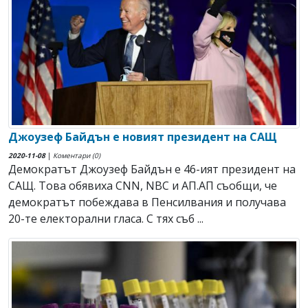
Джоузеф Байдън е новият президент на САЩ
2020-11-08
|
Коментари (0)
Демократът Джоузеф Байдън е 46-ият президент на
САЩ. Това обявиха CNN, NBC и АП.АП съобщи, че
демократът побеждава в Пенсилвания и получава
20-те електорални гласа. С тях съб ...