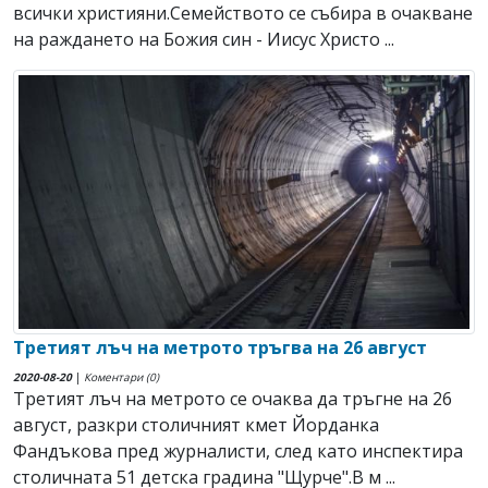
всички християни.Семейството се събира в очакване
на раждането на Божия син - Иисус Христо ...
Третият лъч на метрото тръгва на 26 август
2020-08-20
|
Коментари (0)
Третият лъч на метрото се очаква да тръгне на 26
август, разкри столичният кмет Йорданка
Фандъкова пред журналисти, след като инспектира
столичната 51 детска градина "Щурче".В м ...