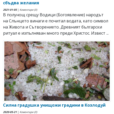
сбъдва желания
2021-01-05
|
Коментари (0)
В полунощ срещу Водици (Богоявление) народът
на Слънцето винаги е почитал водата, като символ
на Живота и Сътворението. Древният български
ритуал е изпълняван много преди Христос. Извест ...
Силна градушка унищожи градини в Козлодуй
2020-05-21
|
Коментари (0)