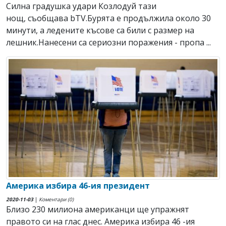
Силна градушка удари Козлодуй тази
нощ, съобщава bTV.Бурята е продължила около 30
минути, а ледените късове са били с размер на
лешник.Нанесени са сериозни поражения - пропа ...
Америка избира 46-ия президент
2020-11-03
|
Коментари (0)
Близо 230 милиона американци ще упражнят
правото си на глас днес. Америка избира 46 -ия