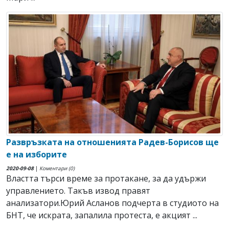
Развръзката на отношенията Радев-Борисов ще
е на изборите
2020-09-08
|
Коментари (0)
Властта търси време за протакане, за да удържи
управлението. Такъв извод правят
анализатори.Юрий Асланов подчерта в студиото на
БНТ, че искрата, запалила протеста, е акцият ...