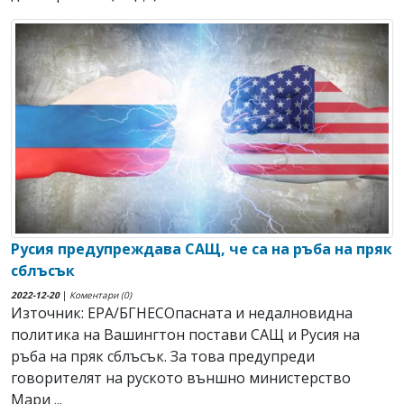
Русия предупреждава САЩ, че са на ръба на пряк
сблъсък
2022-12-20
|
Коментари (0)
Източник: EPA/БГНЕСОпасната и недалновидна
политика на Вашингтон постави САЩ и Русия на
ръба на пряк сблъсък. За това предупреди
говорителят на руското външно министерство
Мари ...