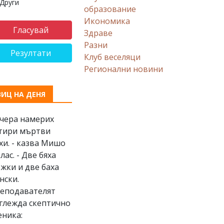
Други
образование
Икономика
Здраве
Разни
Резултати
Клуб веселяци
Регионални новини
ВИЦ НА ДЕНЯ
Вчера намерих
тири мъртви
хи. - казва Мишо
клас. - Две бяха
жки и две баха
нски.
еподавателят
глежда скептично
еника: