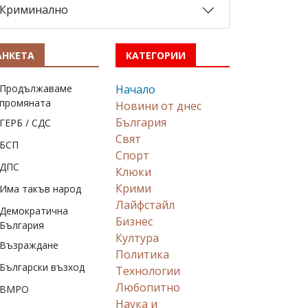
Криминално
АНКЕТА
КАТЕГОРИИ
Продължаваме
Начало
промяната
Новини от днес
България
ГЕРБ / СДС
Свят
БСП
Спорт
ДПС
Клюки
Крими
Има такъв народ
Лайфстайл
Демократична
Бизнес
България
Култура
Възраждане
Политика
Български възход
Технологии
Любопитно
ВМРО
Наука и