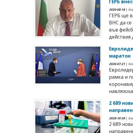
ГЕРБ внес
2020-08-18
|
Ко
ГЕРБ ще в
ВНС да се
във фейсб
действия 
Евролиде
маратон
2020-07-21
|
Ко
Евролиде
рамка и п
коронавир
навлязоха 
2 689 нов
направен
2020-10-30
|
Ко
2 689 нов
направени