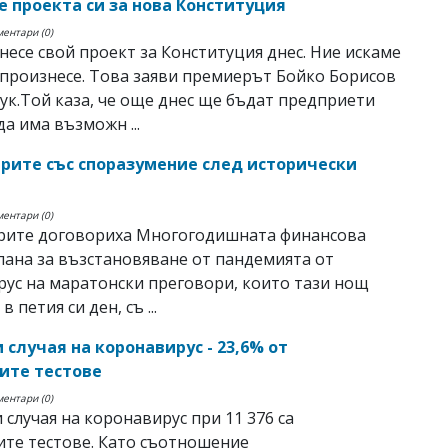
е проекта си за нова Конституция
ментари (0)
несе свой проект за Конституция днес. Ние искаме
 произнесе. Това заяви премиерът Бойко Борисов
ук.Той каза, че още днес ще бъдат предприети
да има възможн ...
рите със споразумение след исторически
ментари (0)
рите договориха Многогодишната финансова
лана за възстановяване от пандемията от
ус на маратонски преговори, които тази нощ
в петия си ден, съ ...
и случая на коронавирус - 23,6% от
ите тестове
ментари (0)
и случая на коронавирус при 11 376 са
те тестове. Като съотношение