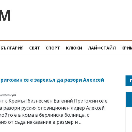
OM
БЪЛГАРИЯ
СВЯТ
СПОРТ
КЛЮКИ
ЛАЙФСТАЙЛ
КРИ
Пригожин се е зарекъл да разори Алексей
ментари (0)
т с Кремъл бизнесмен Евгений Пригожин се е
а разори руския опозиционен лидер Алексей
който е в кома в берлинска болница, с
но от съда наказание в размер н ...