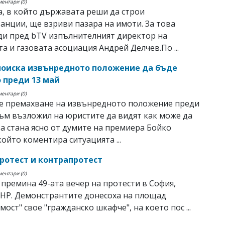
ментари (0)
, в който държавата реши да строи
анции, ще взриви пазара на имоти. За това
ди пред bTV изпълнителният директор на
а и газовата асоциация Андрей Делчев.По ...
поиска извънредното положение да бъде
 преди 13 май
ментари (0)
е премахване на извънредното положение преди
съм възложил на юристите да видят как може да
ва стана ясно от думите на премиера Бойко
който коментира ситуацията ...
протест и контрапротест
ментари (0)
премина 49-ата вечер на протести в София,
НР. Демонстрантите донесоха на площад
мост" свое "гражданско шкафче", на което пос ...