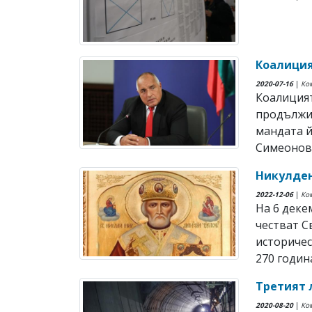
Коалиция
2020-07-16
|
Ко
Коалицият
продължи
мандата 
Симеонов 
Никулден
2022-12-06
|
Ко
На 6 дек
честват 
историчес
270 година
Третият 
2020-08-20
|
Ко