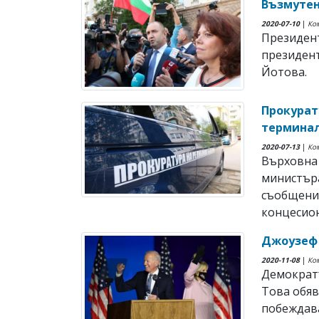
Възмутен
2020-07-10
|
Ко
Президент
президент
Йотова.
Прокурат
терминал
2020-07-13
|
Ко
Върховна 
министър
съобщения
концесион
Джоузеф 
2020-11-08
|
Ко
Демократъ
Това обяв
побеждава