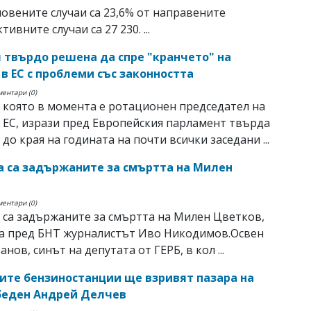
овените случаи са 23,6% от направените
тивните случаи са 27 230. ...
 твърдо решена да спре "кранчето" на
 в ЕС с проблеми със законността
ментари (0)
 която в момента е ротационен председател на
 ЕС, изрази пред Европейския парламент твърда
до края на годината на почти всички заседани ...
 са задържаните за смъртта на Милен
ментари (0)
са задържаните за смъртта на Милен Цветков,
а пред БНТ журналистът Иво Никодимов.Освен
нов, синът на депутата от ГЕРБ, в кол ...
те бензиностанции ще взривят пазара на
беден Андрей Делчев