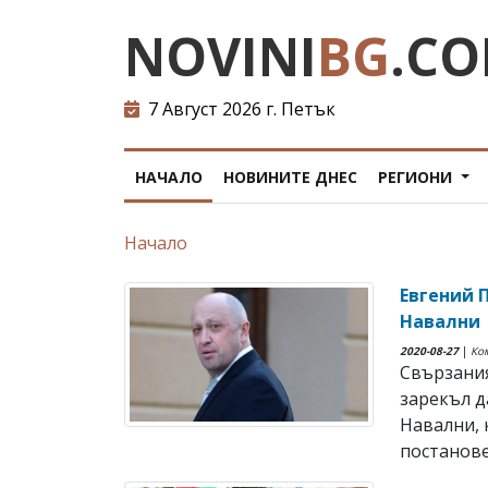
NOVINI
BG
.C
7 Август 2026 г. Петък
НАЧАЛО
НОВИНИТЕ ДНЕС
РЕГИОНИ
Начало
Евгений 
Навални
2020-08-27
|
Ко
Свързания
зарекъл д
Навални, 
постанове