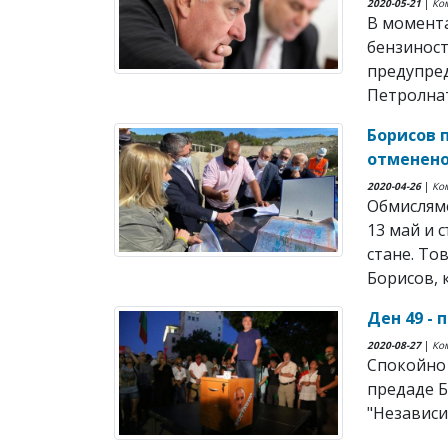
2020-05-21
|
Ко
В момента
бензиност
предупре
Петролнат
Борисов 
отменено
2020-04-26
|
Ко
Обмислям
13 май и 
стане. То
Борисов, 
Ден 49 - 
2020-08-27
|
Ко
Спокойно 
предаде Б
"Независи