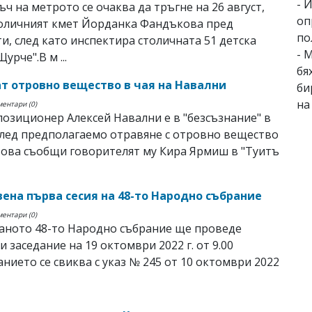
- 
ъч на метрото се очаква да тръгне на 26 август,
оп
толичният кмет Йорданка Фандъкова пред
по
и, след като инспектира столичната 51 детска
- 
урче".В м ...
бя
т отровно вещество в чая на Навални
би
на
ментари (0)
позиционер Алексей Навални е в "безсъзнание" в
лед предполагаемо отравяне с отровно вещество
 Това съобщи говорителят му Кира Ярмиш в "Туитъ
ена първа сесия на 48-то Народно събрание
ментари (0)
аното 48-то Народно събрание ще проведе
и заседание на 19 октомври 2022 г. от 9.00
анието се свиква с указ № 245 от 10 октомври 2022