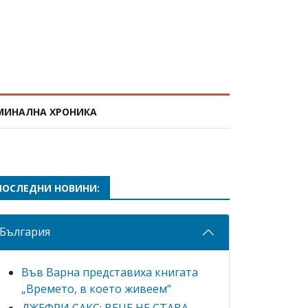
МИНАЛНА ХРОНИКА
ПОСЛЕДНИ НОВИНИ:
България
Във Варна представиха книгата
„Времето, в което живеем“
ДЖЕФРИ САКС: ВЕЧЕ НЕ СТАВА