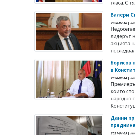
гласа. С тях
Валери С
2020-07-10
|
Ко
Недосегае
лидерът н
акцията н
последвали
Борисов 
в Консти
2020-08-14
|
Ко
Премиерът
които спо
народно с
Конституци
Данни пр
преднина
2021-04-05
|
Ко