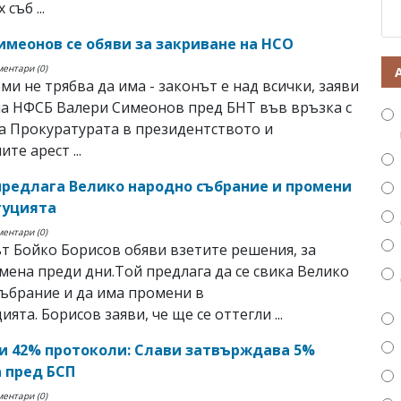
 съб ...
имеонов се обяви за закриване на НСО
ментари (0)
ми не трябва да има - законът е над всички, заяви
а НФСБ Валери Симеонов пред БНТ във връзка с
а Прокуратурата в президентството и
те арест ...
предлага Велико народно събрание и промени
туцията
ментари (0)
 Бойко Борисов обяви взетите решения, за
мена преди дни.Той предлага да се свика Велико
ъбрание и да има промени в
ята. Борисов заяви, че ще се оттегли ...
и 42% протоколи: Слави затвърждава 5%
 пред БСП
ментари (0)