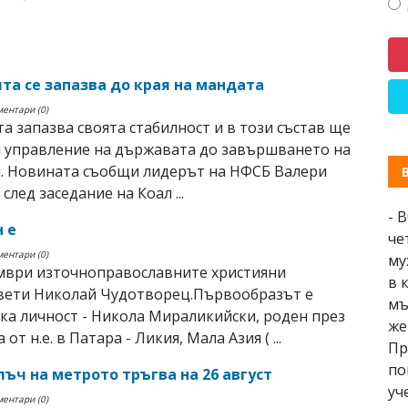
та се запазва до края на мандата
ментари (0)
а запазва своята стабилност и в този състав ще
 управление на държавата до завършването на
й. Новината съобщи лидерът на НФСБ Валери
след заседание на Коал ...
- 
 е
че
ментари (0)
му
ември източноправославните християни
в 
Свeти Николай Чудотворец.Първообразът е
мъ
ка личност - Никола Мираликийски, роден през
же
 от н.е. в Патара - Ликия, Мала Азия ( ...
Пр
по
лъч на метрото тръгва на 26 август
уч
ментари (0)