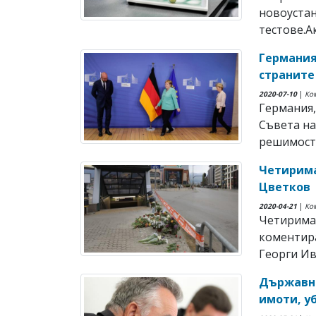
новоустан
тестове.Ак
Германия
страните
2020-07-10
|
Ко
Германия,
Съвета на
решимост 
Четирима
Цветков
2020-04-21
|
Ко
Четирима 
коментир
Георги Ива
Държавни
имоти, у