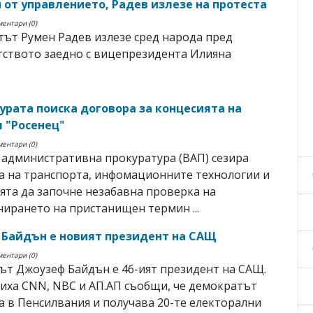
 от управлението, Радев излезе на протеста
ментари (0)
ът Румен Радев излезе сред народа пред
ството заедно с вицепрезидента Илияна
урата поиска договора за концесията на
 "Росенец"
ментари (0)
административна прокуратура (ВАП) сезира
а на транспорта, инфомационните технологии и
та да започне незабавна проверка на
ирането на пристанищен термин ...
Байдън е новият президент на САЩ
ментари (0)
т Джоузеф Байдън е 46-ият президент на САЩ.
иха CNN, NBC и АП.АП съобщи, че демократът
 в Пенсилвания и получава 20-те електорални