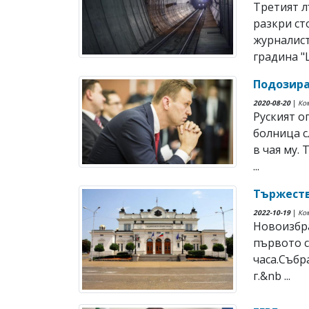
Третият л
разкри с
журналист
градина "Щ
Подозира
2020-08-20
|
Ко
Руският о
болница с
в чая му.
...
Тържеств
2022-10-19
|
Ко
Новоизбр
първото с
часа.Събр
г.&nb ...