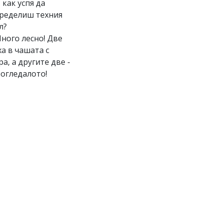
И как успя да
ределиш техния
л?
Много лесно! Две
ха в чашата с
ра, а другите две -
 огледалото!