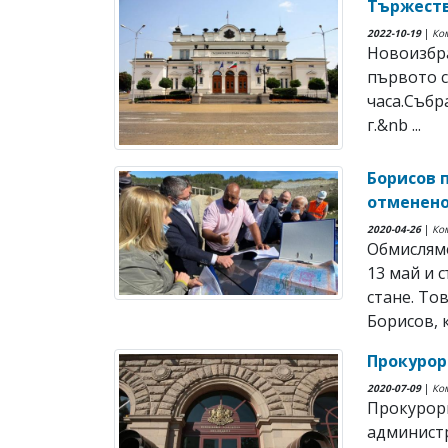
Тържеств
2022-10-19
|
Ко
Новоизбр
първото с
часа.Събр
г.&nb ...
Борисов 
отменено
2020-04-26
|
Ко
Обмислям
13 май и 
стане. То
Борисов, 
Прокурор
2020-07-09
|
Ко
Прокурори
администр