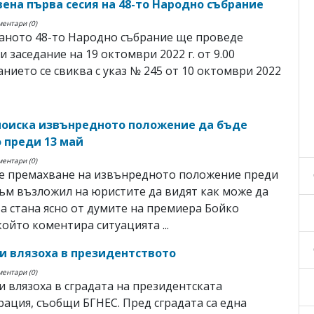
ена първа сесия на 48-то Народно събрание
ментари (0)
аното 48-то Народно събрание ще проведе
и заседание на 19 октомври 2022 г. от 9.00
анието се свиква с указ № 245 от 10 октомври 2022
поиска извънредното положение да бъде
 преди 13 май
ментари (0)
е премахване на извънредното положение преди
съм възложил на юристите да видят как може да
ва стана ясно от думите на премиера Бойко
който коментира ситуацията ...
и влязоха в президентството
ментари (0)
 влязоха в сградата на президентската
ация, съобщи БГНЕС. Пред сградата са една