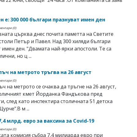
на 22 юни, съобщи "24 часа".От компанията са заяв
н е: 300 000 българи празнуват имен ден
ментари (0)
ната църква днес почита паметта на Светите
толи Петър и Павел. Над 300 хиляди българи
 имен ден. "Двамата най-ярки апостоли. Те са
ични, но ц ...
лъч на метрото тръгва на 26 август
ментари (0)
ъч на метрото се очаква да тръгне на 26 август,
толичният кмет Йорданка Фандъкова пред
и, след като инспектира столичната 51 детска
урче".В м ...
7,4 млрд. евро за ваксина за Covid-19
ментари (0)
ата комисия събра 7,4 милиарда евро при