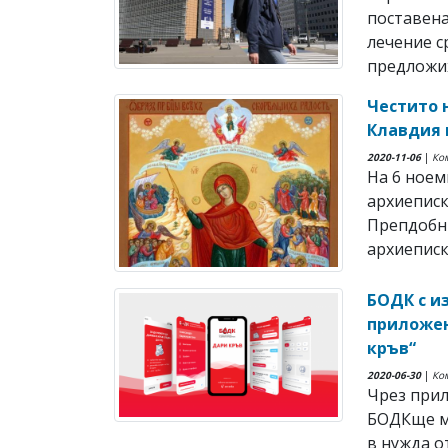
поставена
лечение с
предложиха
Честито 
Клавдия 
2020-11-06
|
Ко
На 6 ноем
архиеписк
Препдобн
архиеписк
БОДК с и
приложен
кръв“
2020-06-30
|
Ко
Чрез прил
БОДКще мо
в нужда о