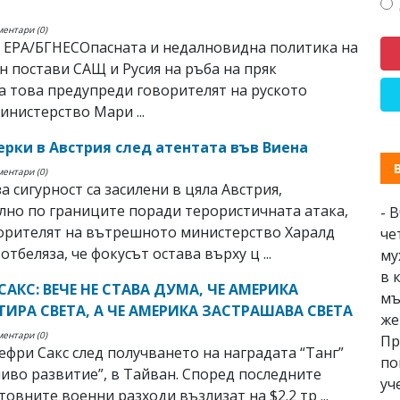
ментари (0)
 EPA/БГНЕСОпасната и недалновидна политика на
 постави САЩ и Русия на ръба на пряк
За това предупреди говорителят на руското
нистерство Мари ...
ерки в Австрия след атентата във Виена
ментари (0)
а сигурност са засилени в цяла Австрия,
но по границите поради терористичната атака,
- 
орителят на вътрешното министерство Харалд
че
отбеляза, че фокусът остава върху ц ...
му
в 
АКС: ВЕЧЕ НЕ СТАВА ДУМА, ЧЕ АМЕРИКА
мъ
ИРА СВЕТА, А ЧЕ АМЕРИКА ЗАСТРАШАВА СВЕТА
же
ментари (0)
Пр
ефри Сакс след получването на наградата “Танг”
по
чиво развитие”, в Тайван. Според последните
уч
товните военни разходи възлизат на $2.2 тр ...