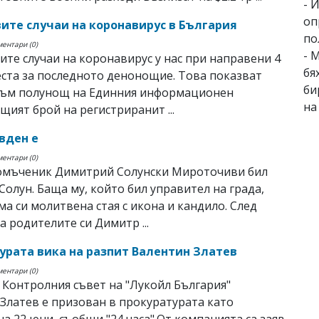
- 
оп
овите случаи на коронавирус в България
по
ментари (0)
- 
вите случаи на коронавирус у нас при направени 4
бя
еста за последното денонощие. Това показват
би
към полунощ на Единния информационен
на
щият брой на регистриранит ...
вден е
ментари (0)
комъченик Димитрий Солунски Мироточиви бил
Солун. Баща му, който бил управител на града,
ма си молитвена стая с икона и кандило. След
а родителите си Димитр ...
урата вика на разпит Валентин Златев
ментари (0)
Контролния съвет на "Лукойл България"
Златев е призован в прокуратурата като