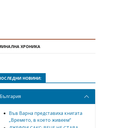
МИНАЛНА ХРОНИКА
ПОСЛЕДНИ НОВИНИ:
България
Във Варна представиха книгата
„Времето, в което живеем“
ДЖЕФРИ САКС: ВЕЧЕ НЕ СТАВА