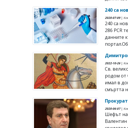
240 са н
2020-07-09
|
Ко
240 са но
286 PCR т
данните 
портал.Об
Димитро
2022-10-26
|
Ко
Св. вели
родом от 
имал в до
смъртта н
Прокурат
2020-06-07
|
Ко
Шефът на 
Валентин 