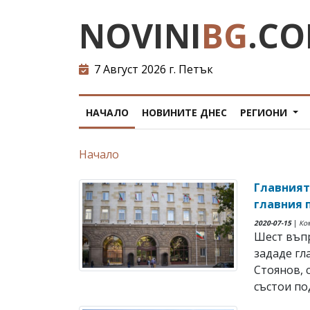
NOVINI
BG
.C
7 Август 2026 г. Петък
НАЧАЛО
НОВИНИТЕ ДНЕС
РЕГИОНИ
Начало
Главният
главния 
2020-07-15
|
Ко
Шест въпр
зададе гл
Стоянов, 
състои по