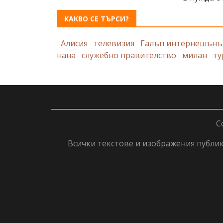
КАКВО СЕ ТЪРСИ?
Алисия
телевизия
Галъп интернешънъ
нана
служебно правителство
милан
ту
C
Всички текстове и изображения публику