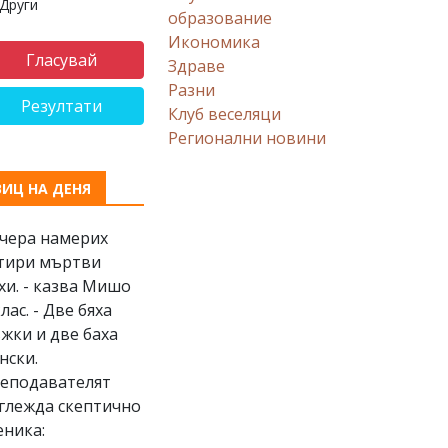
Други
образование
Икономика
Здраве
Разни
Резултати
Клуб веселяци
Регионални новини
ВИЦ НА ДЕНЯ
Вчера намерих
тири мъртви
хи. - казва Мишо
клас. - Две бяха
жки и две баха
нски.
еподавателят
глежда скептично
еника: