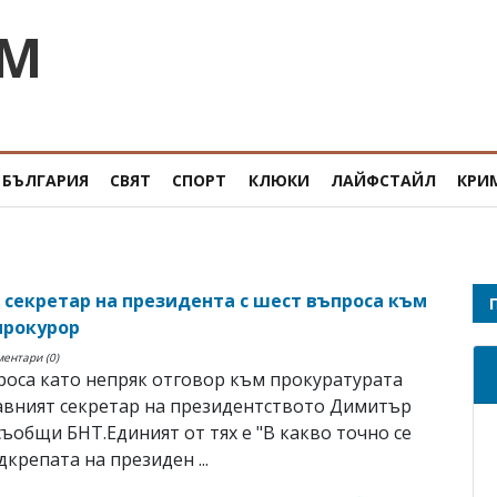
OM
БЪЛГАРИЯ
СВЯТ
СПОРТ
КЛЮКИ
ЛАЙФСТАЙЛ
КРИ
 секретар на президента с шест въпроса към
прокурор
ментари (0)
оса като непряк отговор към прокуратурата
авният секретар на президентството Димитър
съобщи БНТ.Единият от тях е "В какво точно се
дкрепата на президен ...