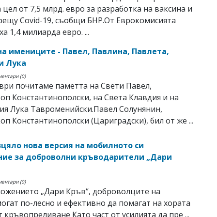
 цел от 7,5 млрд. евро за разработка на ваксина и
рещу Covid-19, съобщи БНР.От Еврокомисията
 1,4 милиарда евро. ...
на имениците - Павел, Павлина, Павлета,
и Лука
ментари (0)
ври почитаме паметта на Свети Павел,
оп Константинополски, на Света Клавдия и на
ия Лука Тавроменийски.Павел Солунянин,
оп Константинополски (Цариградски), бил от же ...
зцяло нова версия на мобилното си
ие за доброволни кръводарители „Дари
ментари (0)
ожението „Дари Кръв“, доброволците на
гат по-лесно и ефективно да помагат на хората
т кръвопреливане Като част от усилията да пре ...