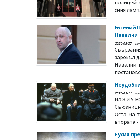
полицейск
синя лампа
Евгений 
Навални
2020-08-27
|
Ко
Свързания
зарекъл д
Навални, 
постанове
Неудобни
2020-05-11
|
Ко
На 8 и 9 
Съюзницит
Оста. На 
втората - 
Русия пр