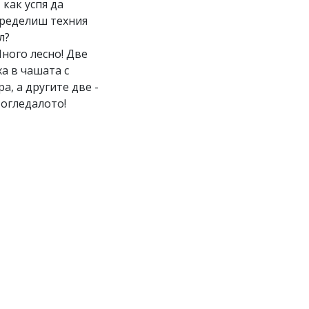
И как успя да
ределиш техния
л?
Много лесно! Две
ха в чашата с
ра, а другите две -
 огледалото!