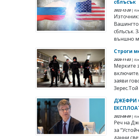
сблъсък
2022-12-20
|
Ко
Източник:
Вашингтон
сблъсък. 
външно ми
Строги м
2020-11-03
|
Ко
Мерките з
включител
заяви гов
Зерес.Той 
ДЖЕФРИ С
ЕКСПЛОАТ
2023-08-09
|
Ко
Реч на Дж
за “Устой
данни све