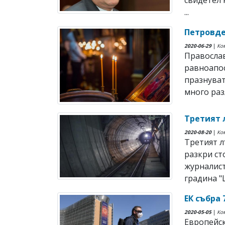
свидетел 
...
Петровде
2020-06-29
|
Ко
Православ
равноапос
празнуват
много разл
Третият 
2020-08-20
|
Ко
Третият л
разкри с
журналист
градина "Щ
ЕК събра 
2020-05-05
|
Ко
Европейск