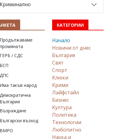
Криминално
АНКЕТА
КАТЕГОРИИ
Продължаваме
Начало
промяната
Новини от днес
България
ГЕРБ / СДС
Свят
БСП
Спорт
ДПС
Клюки
Крими
Има такъв народ
Лайфстайл
Демократична
Бизнес
България
Култура
Възраждане
Политика
Български възход
Технологии
Любопитно
ВМРО
Наука и