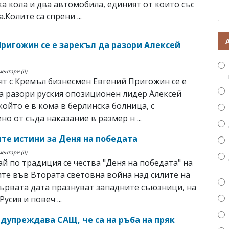
а кола и два автомобила, единият от които със
.Колите са спрени ...
Пригожин се е зарекъл да разори Алексей
ментари (0)
т с Кремъл бизнесмен Евгений Пригожин се е
а разори руския опозиционен лидер Алексей
който е в кома в берлинска болница, с
но от съда наказание в размер н ...
те истини за Деня на победата
ментари (0)
май по традиция се чества "Деня на победата" на
е във Втората световна война над силите на
първата дата празнуват западните съюзници, на
Русия и повеч ...
едупреждава САЩ, че са на ръба на пряк