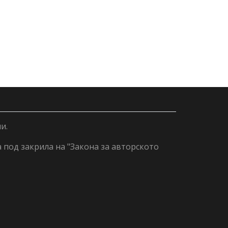
и.
а под закрила на "Закона за авторското